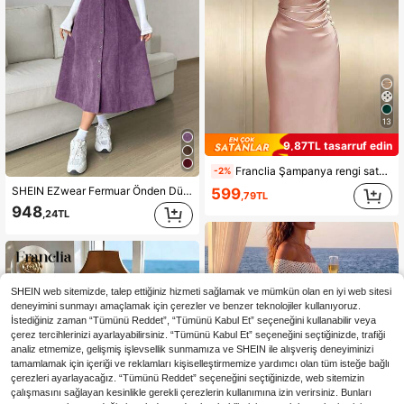
13
9,87TL tasarruf edin
Franclia Şampanya rengi saten, balıkçı yaka, kolsuz, vücuda oturan elbise
-2%
SHEIN EZwear Fermuar Önden Düğmeli Sade Gündelik Kadın Elbiseler
599
,79TL
948
,24TL
SHEIN web sitemizde, talep ettiğiniz hizmeti sağlamak ve mümkün olan en iyi web sitesi
deneyimini sunmayı amaçlamak için çerezler ve benzer teknolojiler kullanıyoruz.
İstediğiniz zaman “Tümünü Reddet”, “Tümünü Kabul Et” seçeneğini kullanabilir veya
çerez tercihlerinizi ayarlayabilirsiniz. “Tümünü Kabul Et” seçeneğini seçtiğinizde, trafiği
analiz etmemize, gelişmiş işlevsellik sunmamıza ve SHEIN ile alışveriş deneyiminizi
tamamlamak için içeriği ve reklamları kişiselleştirmemize yardımcı olan tüm isteğe bağlı
çerezleri ayarlayacağız. “Tümünü Reddet” seçeneğini seçtiğinizde, web sitemizin
çalışmasını sağlayan kesinlikle gerekli çerezlerin kullanımına izin verirsiniz. Bunları