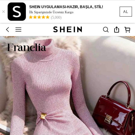
SHEIN UYGULAMASI-HAZIR, BAŞLA, STİL!
×
AL
İlk Siparişinizde Ücretsiz Kargo
(5,000)