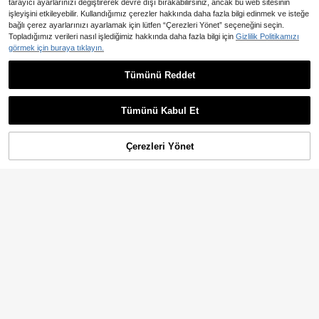
tarayıcı ayarlarınızı değiştirerek devre dışı bırakabilirsiniz, ancak bu web sitesinin
işleyişini etkileyebilir. Kullandığımız çerezler hakkında daha fazla bilgi edinmek ve isteğe
Benzer stokta olan ürünleri göster
Tümünü Görüntüle
bağlı çerez ayarlarınızı ayarlamak için lütfen “Çerezleri Yönet” seçeneğini seçin.
Topladığımız verileri nasıl işlediğimiz hakkında daha fazla bilgi için
Gizlilik Politikamızı
görmek için buraya tıklayın.
Zarif Kadın Açık Omuzlu Uzun Kollu A-Kesim Puantiyeli Örme Elbise, Hanımlar İçin Günlük Tatil Tarzı Uzun Beyaz Elbise
Tümünü Reddet
Franclia Kadınlar için Zarif Kare Yaka Metalik Vücuda Oturan Kayısı Rengi Elbise, Yazlık Elbise, Şık Parti Elbisesi
627
,77TL
452
,17TL
Tümünü Kabul Et
Üzgünüm, ürün tükendi.
Çerezleri Yönet
TÜKENDI
22,49TL tasarruf edin
7