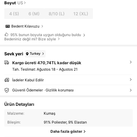
Boyut
US
4
(S)
6
(M)
8/10
(L)
12
(XL)
Bedent Kılavuzu
95%
bunun boyuta uygun olduğunu buldu
Bedeniniz değil mi? Bize söyle
Sevk yeri
Turkey
Kargo ücreti 470,74TL kadar düşük
Tah. Teslimat:
Ağustos 18 - Ağustos 21
İadeler Kabul Edilir
Güvenli Ödemeler · Gizlilik koruması
Ürün Detayları
Malzeme:
Kumaş
Bileşim:
91% Poliester, 9% Elastan
Daha fazla göster