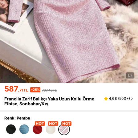
1/4
587
-25%
,71TL
787,46TL
Franclia Zarif Balıkçı Yaka Uzun Kollu Örme
4,68
(
500+
)
Elbise, Sonbahar/Kış
Renk: Pembe