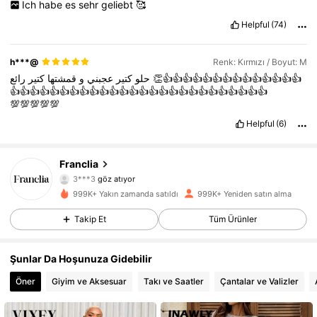
Ich
habe
es
sehr
geliebt
🥰
Helpful
(74)
h***@
Renk: Kırmızı / Boyut: M
كتير
قمشتها
و
عجبني
كتير
حلو
رائع
👏👍👍👍👍👍👍👍👍👍👍👍👍👍👍
👍👍👍👍👍👍👍👍👍👍👍👍👍👍👍👍👍👍👍👍👍👍👍👍👍👍
💯💯💯💯💯
Helpful
(6)
1.6M Takipçiler
4,72
Franclia
3***3
göz atıyor
1.6M Takipçiler
4,72
999K+ Yakın zamanda satıldı
999K+ Yeniden satın alma
1.6M Takipçiler
4,72
Takip Et
Tüm Ürünler
1.6M Takipçiler
4,72
Şunlar Da Hoşunuza Gidebilir
Öner
Giyim ve Aksesuar
Takı ve Saatler
Çantalar ve Valizler
1.6M Takipçiler
4,72