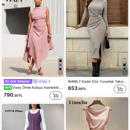
1.6M Takipçiler
4,72
1.6M Takipçiler
4,72
1.6M Takipçiler
4,72
1.6M Takipçiler
4,72
1.6M Takipçiler
4,72
7
7
1.6M Takipçiler
4,72
En Çok Satanlar
Vixey
INAWLY Kadın Düz Yuvarlak Yaka Bel Büzgülü Yarık Etek Rahat Uzun Kollu Midi Elbise
Vixey Örme Kolsuz Asimetrik Etekli Midi Elbise, Ofis Elbisesi, Masa Başından Akşam Yemeğine, İşten Hafta Sonuna, Çok Yönlü İş Kıyafeti, Ofis Şıklığı, Ofisten Akşama
653
NEW
,56TL
790
,20TL