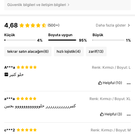
Güvenlik bilgileri ve iletişim bilgileri
4,68
(500+)
Daha fazla göster
Küçük
Boyuta uygun
Büyük
4%
95%
1%
tekrar satın alacağım
(6)
hızlı lojistik
(4)
zarif
(13)
A***a
Renk: Kırmızı / Boyut: L
حلو
كتير
Helpful
(10)
a***a
Renk: Kırmızı / Boyut: XL
كتيرررررررررررر
حلوووووووووووو
بجنين
Helpful
(3)
c***2
Renk: Kırmızı / Boyut: M