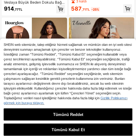
Dantel Detaylı Kısa Kollu Puantiyeli
3 kaldı
Veslaya Büyük Beden Dokulu Bağla
Vintage Elbise
malı Büzgülü Günlük Elbise
587
914
,71TL
-25%
,77TL
SHEIN web sitemizde, talep ettiğiniz hizmeti sağlamak ve mümkün olan en iyi web sitesi
deneyimini sunmayı amaçlamak için çerezler ve benzer teknolojiler kullanıyoruz.
İstediğiniz zaman “Tümünü Reddet”, “Tümünü Kabul Et” seçeneğini kullanabilir veya
çerez tercihlerinizi ayarlayabilirsiniz. “Tümünü Kabul Et” seçeneğini seçtiğinizde, trafiği
analiz etmemize, gelişmiş işlevsellik sunmamıza ve SHEIN ile alışveriş deneyiminizi
tamamlamak için içeriği ve reklamları kişiselleştirmemize yardımcı olan tüm isteğe bağlı
çerezleri ayarlayacağız. “Tümünü Reddet” seçeneğini seçtiğinizde, web sitemizin
çalışmasını sağlayan kesinlikle gerekli çerezlerin kullanımına izin verirsiniz. Bunları
tarayıcı ayarlarınızı değiştirerek devre dışı bırakabilirsiniz, ancak bu web sitesinin
işleyişini etkileyebilir. Kullandığımız çerezler hakkında daha fazla bilgi edinmek ve isteğe
bağlı çerez ayarlarınızı ayarlamak için lütfen “Çerezleri Yönet” seçeneğini seçin.
Topladığımız verileri nasıl işlediğimiz hakkında daha fazla bilgi için
Gizlilik Politikamızı
görmek için buraya tıklayın.
En Çok Satanlar
Vionelle
En Çok Satanlar
Hourglow
Tümünü Reddet
Vionelle Büyük Beden Kadın Siyah
Hourglow Allicaitlin Büyük Beden K
Uzun Kollu Dantelli Seksi Elbise, Za
adın Düz Renkli Fener Kollu Derin V
10 kaldı
426
,38TL
-49%
rif Randevu Gecesi Kıyafeti, V Yaka
Yaka Volanlı Etek Şık Elbise, Kum S
928
Geniş Kollu Kısa A Kesim Payetli Pa
aati Vücut Şekli İçin
,49TL
-48%
Tümünü Kabul Et
rti Mini Elbisesi