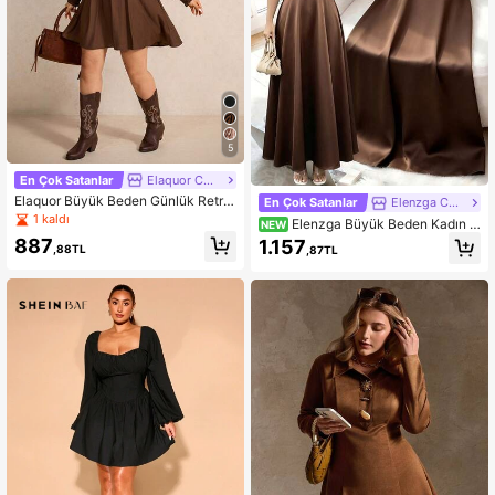
5
En Çok Satanlar
Elaquor CURVE
Elaquor Büyük Beden Günlük Retro
En Çok Satanlar
Elenzga CURVE
Düz Renk Çentikli Yaka Elbise
1 kaldı
Elenzga Büyük Beden Kadın V
NEW
Yaka Dantel Yama Detaylı Günlük P
887
1.157
,88TL
,87TL
arti Elbisesi