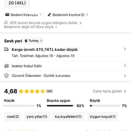
20
(4XL)
Bedent Kılavuzu
Bedenimi Kontrol Et
92%
bunun boyuta uygun olduğunu buldu
Bedeniniz değil mi? Bize söyle
Sevk yeri
Turkey
Kargo ücreti 470,74TL kadar düşük
Tah. Teslimat:
Ağustos 16 - Ağustos 19
İadeler Kabul Edilir
Güvenli Ödemeler · Gizlilik koruması
4,68
(88)
Daha fazla göster
Küçük
Boyuta uygun
Büyük
1%
92%
7%
noel
(2)
yeni yıllar
(1)
kış kıyafetleri
(1)
Uygun boyut
(1)