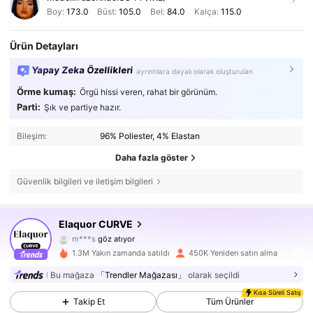
Boy:
173.0
Büst:
105.0
Bel:
84.0
Kalça:
115.0
Ürün Detayları
Yapay Zeka Özellikleri
ayrıntılara dayalı olarak oluşturulan
Örme kumaş:
Örgü hissi veren, rahat bir görünüm.
Parti:
Şık ve partiye hazır.
Bileşim:
96% Poliester, 4% Elastan
Daha fazla göster
Güvenlik bilgileri ve iletişim bilgileri
260K Takipçiler
4,73
Elaquor CURVE
m***s
göz atıyor
260K Takipçiler
4,73
1.3M Yakın zamanda satıldı
450K Yeniden satın alma
Bu mağaza
「Trendler Mağazası」
olarak seçildi
260K Takipçiler
4,73
Kısa Süreli Satış
Takip Et
Tüm Ürünler