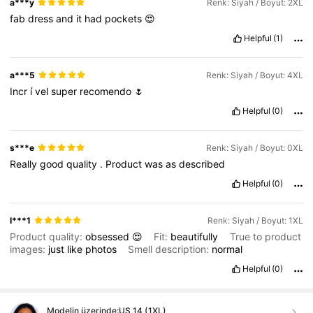
a***y
Renk: Siyah / Boyut: 2XL
fab
dress
and
it
had
pockets
😍
Helpful
(1)
a***5
Renk: Siyah / Boyut: 4XL
Incr
í
vel
super
recomendo
🌷
Helpful
(0)
s***e
Renk: Siyah / Boyut: 0XL
Really
good
quality
.
Product
was
as
described
Helpful
(0)
l***1
Renk: Siyah / Boyut: 1XL
Product quality:
obsessed
😍
Fit:
beautifully
True to product
images:
just
like
photos
Smell description:
normal
Helpful
(0)
Modelin üzerinde:
US 14 (1XL)