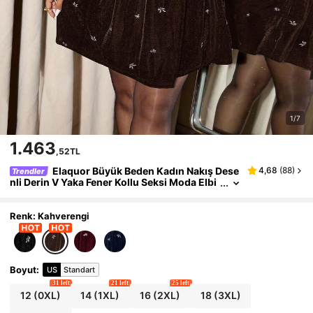
1/7
1.463
,52TL
Elaquor Büyük Beden Kadın Nakış Dese
4,68
(
88
)
Trendler
nli Derin V Yaka Fener Kollu Seksi Moda Elbi
se
Renk: Kahverengi
Boyut
:
US
Standart
31 left
21 left
25 left
12
(0XL)
14
(1XL)
16
(2XL)
18
(3XL)