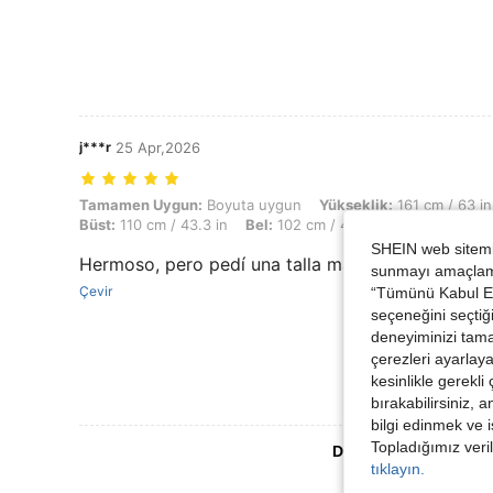
j***r
25 Apr,2026
Tamamen Uygun: Boyuta uygun, Yükseklik: 161 cm / 63 in, Ağırlık: 110
Tamamen Uygun:
Boyuta uygun
Yükseklik:
161 cm / 63 in
Büst:
110 cm / 43.3 in
Bel:
102 cm / 40 in
KALÇA:
123 cm
SHEIN web sitemiz
Hermoso, pero pedí una talla más grande y me 
sunmayı amaçlamak
Çevir
“Tümünü Kabul Et”
seçeneğini seçtiği
deneyiminizi tama
çerezleri ayarlay
kesinlikle gerekli
bırakabilirsiniz, 
bilgi edinmek ve i
Topladığımız veril
Daha Fazla Değerlen
tıklayın.