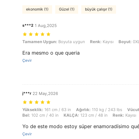
ekonomik (1)
Güzel (1)
büyük çalışır (1)
s***2
1 Aug,2025
Tamamen Uygun: Boyuta uygun, Renk: Kayısı, Boyut: 0XL
Tamamen Uygun:
Boyuta uygun
Renk:
Kayısı
Boyut:
0X
Era mesmo o que queria
Çevir
j***r
22 May,2026
Yükseklik: 161 cm / 63 in, Ağırlık: 110 kg / 243 lbs, Vücut Şekli: Di
Yükseklik:
161 cm / 63 in
Ağırlık:
110 kg / 243 lbs
Vücut
Bel:
102 cm / 40 in
KALÇA:
123 cm / 48 in
Renk:
Kayısı
Yo de este modo estoy súper enamoradísimo qué 
Çevir