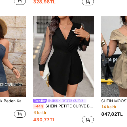
328,98TL
EMERY ROSE Büyük Beden Kadın Günlük Düz Renk Kolsuz Tulum, İlkbahar ve Yaz İçin Uygun
SHEIN PETITE CURVE
Trendler
SHEIN PETITE CURVE Batı Tarzı, Büyük Beden, Düz Renkli File Kollu, Asimetrik Etekli Tulum
-44%
14 kaldı
6 kaldı
847,82TL
430,77TL