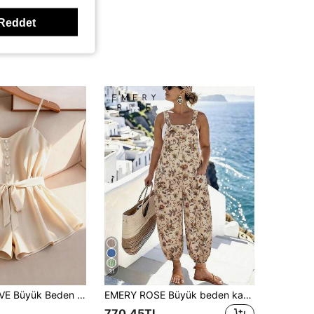
Reddet
31
GlowEve CURVE Büyük Beden Kadın Düz Kayısı Rengi Bol Tulum, İlkbahar/Yaz Tatil Koleksiyonu
EMERY ROSE Büyük beden kadınlar için ayarlanabilir bel detaylı baskılı tulum, ilkbahar/yaz tatili için uygundur.
770,45TL