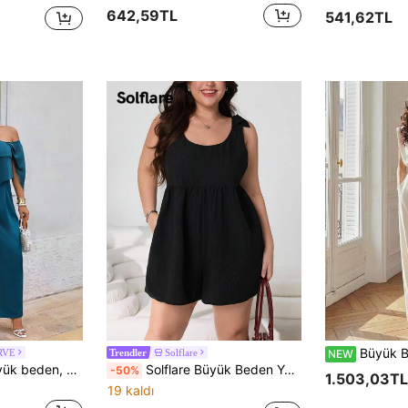
642,59TL
541,62TL
Büyük Beden Kadınlar İçin Zarif İlkbaha
RVE
Solflare
NEW
Trendler
SHEIN Elenzya Büyük beden, zarif tulum, eğimli omuz detayı, belden büzgülü, şık günlük giyim tarzı, vücuda oturan kesimiyle partiler ve davetler için uygundur.
Solflare Büyük Beden Yazlık Günlük Düz Renk Omuzdan Bağlamalı Elbise
-50%
1.503,03TL
19 kaldı