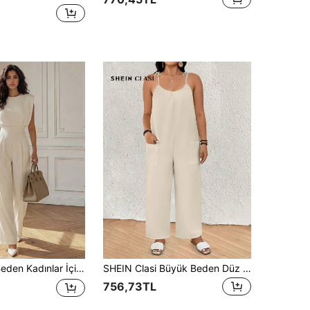
r/Yaz Hafif Günlük İş ve İşe Gidiş Şık Minimalist Fransız Stili Bol Geniş Paça Tulum
SHEIN Clasi Büyük Beden Düz Renk Kolsuz Moda Tulum, Yaz İçin Uygun
756,73TL