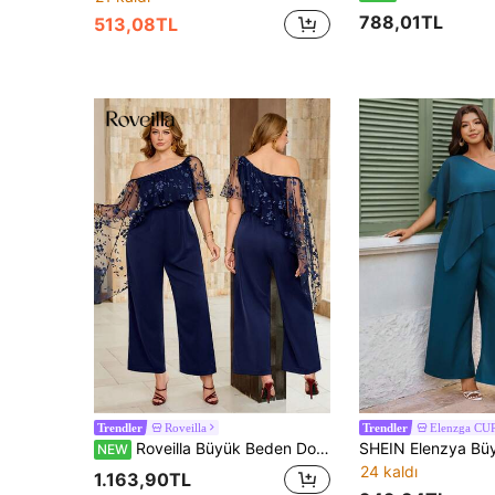
788,01TL
513,08TL
Roveilla
Elenzga CU
Trendler
Trendler
Roveilla Büyük Beden Dokuma Asimetrik Omuzlu Seksi File Nakışlı Bel Oturtmalı Asimetrik Pelerinli Fransız Stili Düz Renk Günlük İşe Gidiş Düz Bacaklı Tulum
NEW
24 kaldı
1.163,90TL