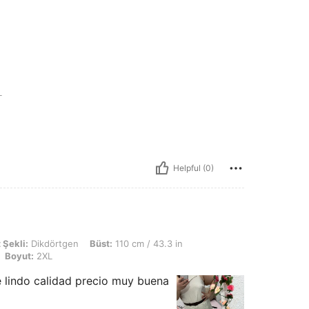
L
Helpful (0)
kdörtgen, Büst: 110 cm / 43.3 in, Bel: 102 cm / 40 in, KALÇA: 123 cm / 48 in, Renk: 
 Şekli:
Dikdörtgen
Büst:
110 cm / 43.3 in
Boyut:
2XL
lindo calidad precio muy buena