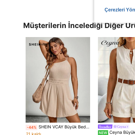
Çerezleri Yön
Müşterilerin İncelediği Diğer Ür
SHEIN VCAY Büyük Beden Tek Renk Kolsuz Tulum, Günlük Tatil Giyim Minimalist Sokak Giyimi Kadın Etek Tatil Sokak Giyimi Eğlence Yaz
Ceyna
-44%
Trendler
Ceyna Büyük Beden Şık Kolsuz Bel 
NEW
21 kaldı