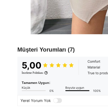
Müşteri Yorumları
(7)
Comfort
5,00
Material
True to prod
İnceleme Politikası
Tamamen Uygun:
Küçük
Boyuta uygun
0%
100%
Yerel Yorum Yok