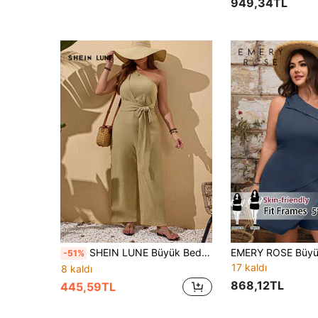
949,34TL
SHEIN LUNE Büyük Beden Kadın Tatil Kolsuz Düz Renk Bağcıklı Bel Geniş Paça Tulum
-51%
17 kaldı
8 kaldı
868,12TL
445,59TL