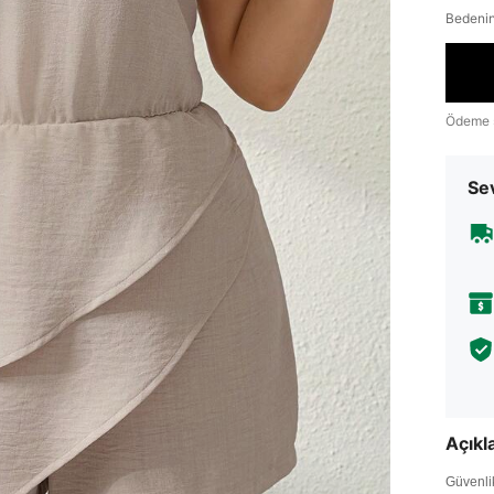
Bedenin
Ödeme 
Sev
Açık
Güvenlik 