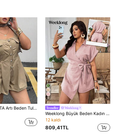
6
SHEIN MOOSTA Artı Beden Tulumlar
Weeklong
Trendler
Weeklong Büyük Beden Kadın Büzgülü Bel Kısa Kollu Tulum, Günlük Tatil Kıyafeti
12 kaldı
809,41TL