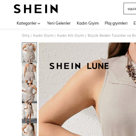
squi
Use up 
Kategoriler
Yeni Gelenler
Kadın Giyim
Plaj giyimleri
E
Giriş
Kadın Giyim
Kadın Artı Giyim
Büyük Beden Tulumlar ve Bo
/
/
/