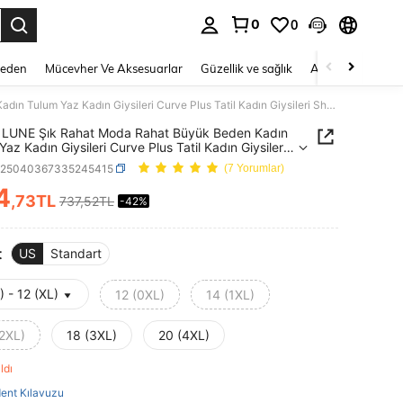
0
0
 to select.
Beden
Mücevher Ve Aksesuarlar
Güzellik ve sağlık
Ayakkabı
Ev T
SHEIN LUNE Şık Rahat Moda Rahat Büyük Beden Kadın Tulum Yaz Kadın Giysileri Curve Plus Tatil Kadın Giysileri Shein Curve
 LUNE Şık Rahat Moda Rahat Büyük Beden Kadın
az Kadın Giysileri Curve Plus Tatil Kadın Giysileri
Curve
z25040367335245415
(7 Yorumlar)
4
,73TL
737,52TL
-42%
ICE AND AVAILABILITY
t
US
Standart
) - 12 (XL)
12 (0XL)
14 (1XL)
(2XL)
18 (3XL)
20 (4XL)
aldı
ent Kılavuzu