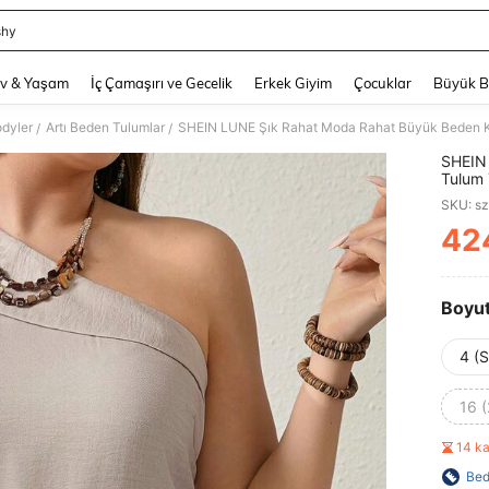
shy
and down arrow keys to navigate search Son arama and Keşif Arama. Press Enter
v & Yaşam
İç Çamaşırı ve Gecelik
Erkek Giyim
Çocuklar
Büyük 
dyler
Artı Beden Tulumlar
/
/
SHEIN
Tulum Y
Shein 
SKU: s
42
PR
Boyu
4 (S
16 
14 k
Bed