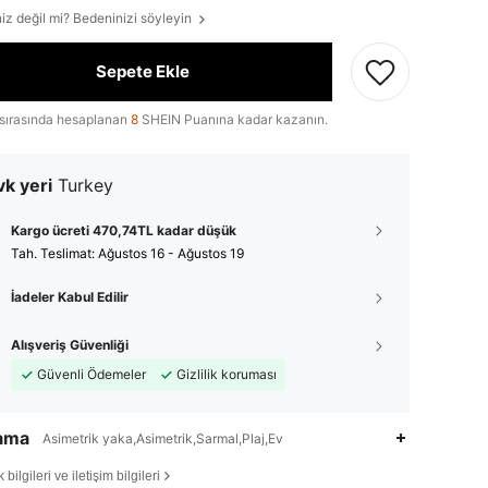
iz değil mi? Bedeninizi söyleyin
Sepete Ekle
sırasında hesaplanan
8
SHEIN Puanına kadar kazanın.
k yeri
Turkey
Kargo ücreti 470,74TL kadar düşük
Tah. Teslimat:
Ağustos 16 - Ağustos 19
İadeler Kabul Edilir
Alışveriş Güvenliği
Güvenli Ödemeler
Gizlilik koruması
lama
Asimetrik yaka,Asimetrik,Sarmal,Plaj,Ev
bilgileri ve iletişim bilgileri