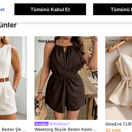
et
Tümünü Kabul Et
Tümünü 
ünler
4
Weeklong
Trendler
Oturtmalı İşe Gidiş İçin Tulum
Weeklong Büyük Beden Kadın Yaz Tatil Stili, Denim Mavisi Bel Bağlamalı İnceltici Tulum, Günlük Casual, Tatil, Sokak Giyimi ve Diğer Kullanımlar İçin Uygun
30 kaldı