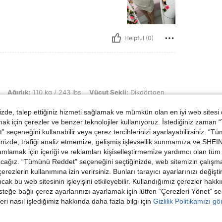
Helpful (0)
 kg / 243 lbs, Vücut Şekli: Dikdörtgen, Büst: 110 cm / 43.3 in, Bel: 102 cm / 40
Ağırlık:
110 kg / 243 lbs
Vücut Şekli:
Dikdörtgen
 / 48 in
Renk:
Kayısı
Boyut:
3XL
de, talep ettiğiniz hizmeti sağlamak ve mümkün olan en iyi web sitesi
queda inmenso
 için çerezler ve benzer teknolojiler kullanıyoruz. İstediğiniz zaman
 seçeneğini kullanabilir veya çerez tercihlerinizi ayarlayabilirsiniz. “T
nizde, trafiği analiz etmemize, gelişmiş işlevsellik sunmamıza ve SHEIN 
mlamak için içeriği ve reklamları kişiselleştirmemize yardımcı olan tüm 
acağız. “Tümünü Reddet” seçeneğini seçtiğinizde, web sitemizin çalışm
 çerezlerin kullanımına izin verirsiniz. Bunları tarayıcı ayarlarınızı değişt
Helpful (0)
ancak bu web sitesinin işleyişini etkileyebilir. Kullandığımız çerezler hak
steğe bağlı çerez ayarlarınızı ayarlamak için lütfen “Çerezleri Yönet” s
eri nasıl işlediğimiz hakkında daha fazla bilgi için
Gizlilik Politikamızı g
dirme Görüntüle