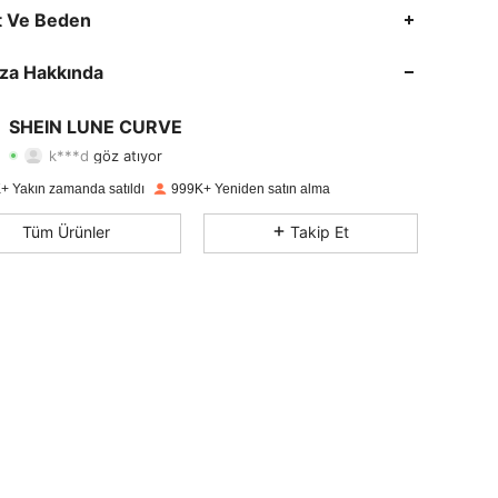
4,84
13K
450K
t Ve Beden
4,84
13K
450K
za Hakkında
4,84
13K
450K
SHEIN LUNE CURVE
k***d
göz atıyor
4,84
13K
450K
Derecelendirme
Ürünler
Takipçiler
+ Yakın zamanda satıldı
999K+ Yeniden satın alma
4,84
13K
450K
Tüm Ürünler
Takip Et
4,84
13K
450K
4,84
13K
450K
4,84
13K
450K
4,84
13K
450K
4,84
13K
450K