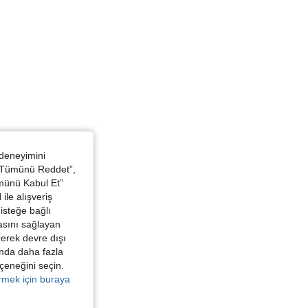
 in, KALÇA: 123 cm / 48 in, Renk: Kayısı, Boyut: 3XL
 deneyimini
 “Tümünü Reddet”,
ümünü Kabul Et”
ile alışveriş
isteğe bağlı
asını sağlayan
irerek devre dışı
kında daha fazla
eçeneğini seçin.
örmek için buraya