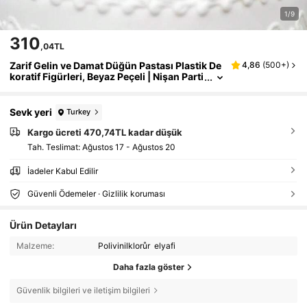
1/9
310
,04TL
Zarif Gelin ve Damat Düğün Pastası Plastik De
4,86
(
500+
)
koratif Figürleri, Beyaz Peçeli | Nişan Parti
leri, Gelin Duşları ve Yıldönümü Kutlamal
arı İçin Uygundur
Sevk yeri
Turkey
Kargo ücreti 470,74TL kadar düşük
Tah. Teslimat:
Ağustos 17 - Ağustos 20
İadeler Kabul Edilir
Güvenli Ödemeler · Gizlilik koruması
Ürün Detayları
Malzeme:
Polivinilklorůr elyafi
Daha fazla göster
Güvenlik bilgileri ve iletişim bilgileri