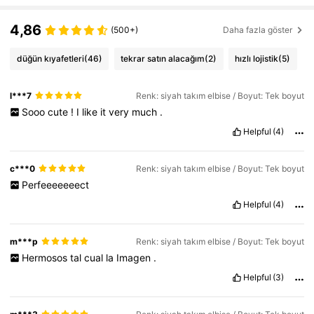
4,86
(500+)
Daha fazla göster
düğün kıyafetleri
(46)
tekrar satın alacağım
(2)
hızlı lojistik
(5)
l***7
Renk: siyah takım elbise / Boyut: Tek boyut
Sooo
cute
!
I
like
it
very
much
.
Helpful
(4)
c***0
Renk: siyah takım elbise / Boyut: Tek boyut
Perfeeeeeeect
Helpful
(4)
m***p
Renk: siyah takım elbise / Boyut: Tek boyut
Hermosos
tal
cual
la
Imagen
.
Helpful
(3)