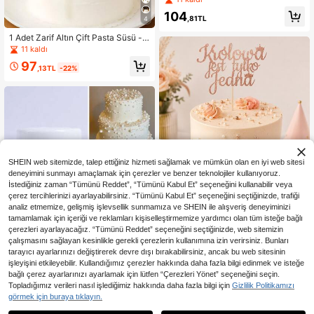
si pasta süslemeleri için uygun, düğ
104
ün çiçeği inci dizisi, inci zincir, kend
,81TL
4
in yap malzemeleri, kolye süslemel
eri.
1 Adet Zarif Altın Çift Pasta Süsü -
Düğün, Nişan, Sevgililer Günü Deko
11 kaldı
rasyonu - "Seni Seviyorum" Yazılı A
97
krilik Düğün Pastası Süsü - Romanti
,13TL
-22%
k Düğün Pastası, Parti Dekorasyon
u - Mükemmel Çift Hediyesi - Düğü
n Pastası Dekorasyonu
SHEIN web sitemizde, talep ettiğiniz hizmeti sağlamak ve mümkün olan en iyi web sitesi
deneyimini sunmayı amaçlamak için çerezler ve benzer teknolojiler kullanıyoruz.
İstediğiniz zaman “Tümünü Reddet”, “Tümünü Kabul Et” seçeneğini kullanabilir veya
çerez tercihlerinizi ayarlayabilirsiniz. “Tümünü Kabul Et” seçeneğini seçtiğinizde, trafiği
1 Adet Rose Gold Simli Pasta S
NEW
üsü, Lehçe "Królowa Jest Tylko Jed
analiz etmemize, gelişmiş işlevsellik sunmamıza ve SHEIN ile alışveriş deneyiminizi
71
,34TL
na" (Sadece Bir Kraliçe) Temalı Bay
tamamlamak için içeriği ve reklamları kişiselleştirmemize yardımcı olan tüm isteğe bağlı
rak, Kadın Doğum Günü ve Yıl Dönü
çerezleri ayarlayacağız. “Tümünü Reddet” seçeneğini seçtiğinizde, web sitemizin
mü Kraliçe Partisi Dekorasyonu
çalışmasını sağlayan kesinlikle gerekli çerezlerin kullanımına izin verirsiniz. Bunları
tarayıcı ayarlarınızı değiştirerek devre dışı bırakabilirsiniz, ancak bu web sitesinin
işleyişini etkileyebilir. Kullandığımız çerezler hakkında daha fazla bilgi edinmek ve isteğe
bağlı çerez ayarlarınızı ayarlamak için lütfen “Çerezleri Yönet” seçeneğini seçin.
1,10TL tasarruf edin
Topladığımız verileri nasıl işlediğimiz hakkında daha fazla bilgi için
Gizlilik Politikamızı
Doğum Günü Pastası Dekoratif Aks
görmek için buraya tıklayın.
esuarları, Karışık Boyutlu Beyaz İnci
95
,48TL
-1%