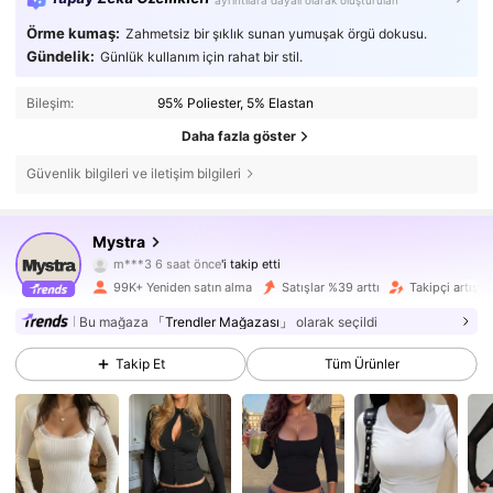
ayrıntılara dayalı olarak oluşturulan
Örme kumaş:
Zahmetsiz bir şıklık sunan yumuşak örgü dokusu.
Gündelik:
Günlük kullanım için rahat bir stil.
Bileşim:
95% Poliester, 5% Elastan
Daha fazla göster
Güvenlik bilgileri ve iletişim bilgileri
36K Takipçiler
4,81
Mystra
m***3
6 saat önce
'i takip etti
s***a
göz atıyor
99K+ Yeniden satın alma
Satışlar %39 arttı
Takipçi artışı
36K Takipçiler
4,81
Bu mağaza
「Trendler Mağazası」
olarak seçildi
36K Takipçiler
4,81
Takip Et
Tüm Ürünler
36K Takipçiler
4,81