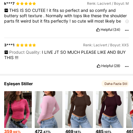
k***7
Renk: Lacivert / Boyut: M
THIS
IS
SO
CUTEE
!
it
fits
so
perfect
and
so
comfy
and
buttery
soft
texture
.
Normally
with
tops
like
these
the
shoulder
parts
fit
weird
but
it
fits
perfectly
!
so
cute
will
most
likely
be
getting
some
more
in
varieties
of
colours
.
So
perfect
🩷
I
sized
Helpful
(34)
up
to
M
as
I
didn
'
t
want
it
super
cropped
.
3***1
Renk: Lacivert / Boyut: XXS
Product Quality:
I
LIVE
JT
SO
MUCH
PLEASE
LIKE
AND
BUY
THIS
!!!
Helpful
(28)
Eşleşen Stiller
Daha Fazla Stil
359
472
469
485
46
,98TL
,47TL
,18TL
,10TL