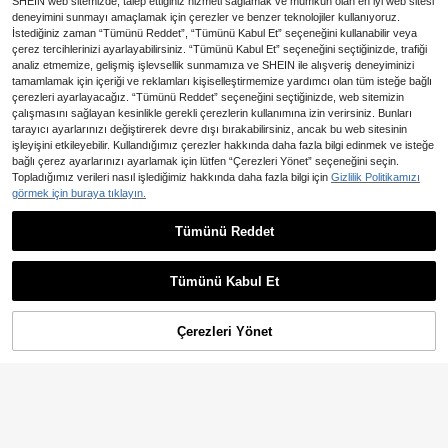
SHEIN web sitemizde, talep ettiğiniz hizmeti sağlamak ve mümkün olan en iyi web sitesi
deneyimini sunmayı amaçlamak için çerezler ve benzer teknolojiler kullanıyoruz.
İstediğiniz zaman “Tümünü Reddet”, “Tümünü Kabul Et” seçeneğini kullanabilir veya
çerez tercihlerinizi ayarlayabilirsiniz. “Tümünü Kabul Et” seçeneğini seçtiğinizde, trafiği
analiz etmemize, gelişmiş işlevsellik sunmamıza ve SHEIN ile alışveriş deneyiminizi
tamamlamak için içeriği ve reklamları kişiselleştirmemize yardımcı olan tüm isteğe bağlı
çerezleri ayarlayacağız. “Tümünü Reddet” seçeneğini seçtiğinizde, web sitemizin
çalışmasını sağlayan kesinlikle gerekli çerezlerin kullanımına izin verirsiniz. Bunları
tarayıcı ayarlarınızı değiştirerek devre dışı bırakabilirsiniz, ancak bu web sitesinin
işleyişini etkileyebilir. Kullandığımız çerezler hakkında daha fazla bilgi edinmek ve isteğe
bağlı çerez ayarlarınızı ayarlamak için lütfen “Çerezleri Yönet” seçeneğini seçin.
Topladığımız verileri nasıl işlediğimiz hakkında daha fazla bilgi için
Gizlilik Politikamızı
38
görmek için buraya tıklayın.
6,04TL tasarruf edin
INAWLY Kadın Günlük Düz Renk Yu
Tümünü Reddet
En Çok Satanlar
Elestia
402
varlak Yaka Fitted Uzun Kollu Tişört
,23TL
-1%
Elestia Kadın Şık Zarif Saten Dantel
487
Yama Desenli Bol Uzun Kollu Bluz,
,29TL
-15%
Lüks Fransız Tarzı Günlük Tatil ve P
Tümünü Kabul Et
arti Üstü, İlkbahar Yaz Sonbahar
Çerezleri Yönet
SEPETE EKLE