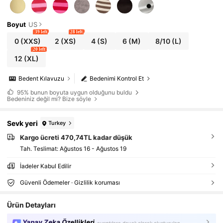
Boyut
US
39 left
28 left
0
(XXS)
2
(XS)
4
(S)
6
(M)
8/10
(L)
20 left
12
(XL)
Bedent Kılavuzu
Bedenimi Kontrol Et
95%
bunun boyuta uygun olduğunu buldu
Bedeniniz değil mi? Bize söyle
Sevk yeri
Turkey
Kargo ücreti 470,74TL kadar düşük
Tah. Teslimat:
Ağustos 16 - Ağustos 19
İadeler Kabul Edilir
Güvenli Ödemeler · Gizlilik koruması
Ürün Detayları
Yapay Zeka Özellikleri