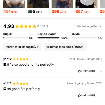
36K Takipçiler
4,81
451
595
399
367
35
,07TL
,94TL
,49TL
,66TL
36K Takipçiler
4,81
4,93
(1000+)
Daha fazla göster
Küçük
Boyuta uygun
Büyük
36K Takipçiler
4,81
4%
95%
1%
tekrar satın alacağım
(76)
iyi kumaş malzemesi
(1000+)
36K Takipçiler
4,81
y***2
Renk: Siyah / Boyut: XXS
it
'
s
so
good
and
fits
perfectly
36K Takipçiler
4,81
Helpful
(0)
36K Takipçiler
4,81
y***2
Renk: Açık gri / Boyut: XXS
so
good
fits
perfectly
Helpful
(0)
36K Takipçiler
4,81