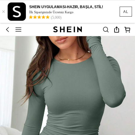
SHEIN UYGULAMASI-HAZIR, BAŞLA, STİL!
×
AL
İlk Siparişinizde Ücretsiz Kargo
(5,000)