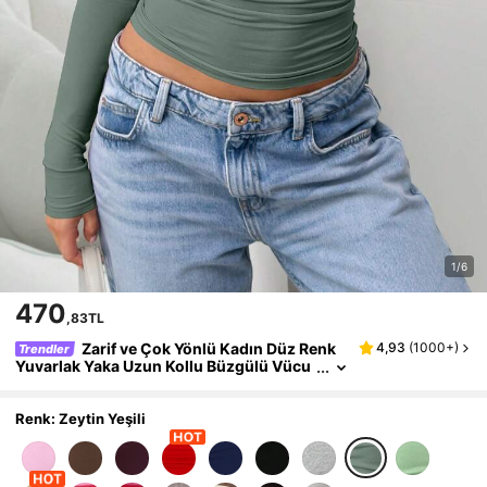
1/6
470
,83TL
Zarif ve Çok Yönlü Kadın Düz Renk
4,93
(
1000+
)
Trendler
Yuvarlak Yaka Uzun Kollu Büzgülü Vücu
da Oturan Tişört, Yaz ve Sonbahar/Kış M
evsimlerine Uygun Günlük İlkbahar Giyim
Renk: Zeytin Yeşili