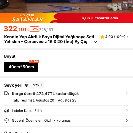
1/6
6,06TL tasarruf edin
322
,10TL
-2%
328,16TL
Kendin Yap Akrilik Boya Dijital Yağlıboya Seti
4,90
(
100+
)
Yetişkin - Çerçevesiz 16 X 20 (İnç) Ay Çiç
eği Tasarımı, Kırışıksız Rulo Renkli Baskı T
uvali, Boya Fırçası Bitiş Boyası, Yeni Başlayanl
ar İçin Mükemmel, Ev Dekorasyonu ve Benzer
Boyut
siz Hediyeler İçin Mükemmel
24 left
40cm*50cm
Sevk yeri
Turkey
Kargo ücreti 472,47TL kadar düşük
Tah. Teslimat:
Ağustos 20 - Ağustos 23
İadeler Kabul Edilir
Güvenli Ödemeler · Gizlilik koruması