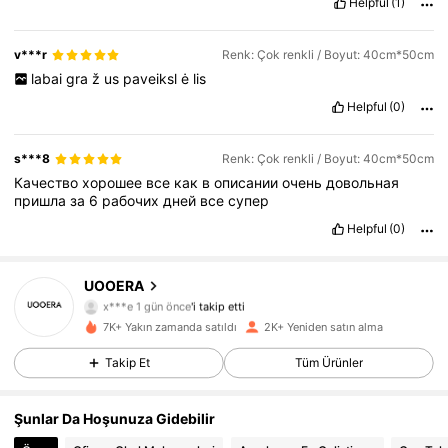
Helpful
(1)
v***r
Renk: Çok renkli / Boyut: 40cm*50cm
labai
gra
ž
us
paveiksl
ė
lis
Helpful
(0)
s***8
Renk: Çok renkli / Boyut: 40cm*50cm
Качество
хорошее
все
как
в
описании
очень
довольная
пришла
за
6
рабочих
дней
все
супер
Helpful
(0)
506 Takipçiler
4,91
UOOERA
x***e
1 gün önce
'i takip etti
506 Takipçiler
4,91
7K+ Yakın zamanda satıldı
2K+ Yeniden satın alma
506 Takipçiler
4,91
Takip Et
Tüm Ürünler
506 Takipçiler
4,91
506 Takipçiler
4,91
Şunlar Da Hoşunuza Gidebilir
506 Takipçiler
4,91