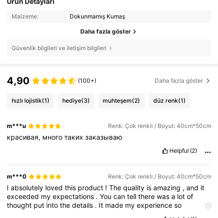
Ürün Detayları
Malzeme:
Dokunmamış Kumaş
Daha fazla göster
Güvenlik bilgileri ve iletişim bilgileri
4,90
(100+)
Daha fazla göster
hızlı lojistik
(1)
hediye
(3)
muhteşem
(2)
düz renk
(1)
m***u
Renk: Çok renkli / Boyut: 40cm*50cm
красивая,
много
таких
заказываю
Helpful
(2)
m***0
Renk: Çok renkli / Boyut: 40cm*50cm
I
absolutely
loved
this
product
!
The
quality
is
amazing
,
and
it
exceeded
my
expectations
.
You
can
tell
there
was
a
lot
of
thought
put
into
the
details
.
It
made
my
experience
so
enjoyable
—
I
’
ll
definitely
be
coming
back
for
more
!