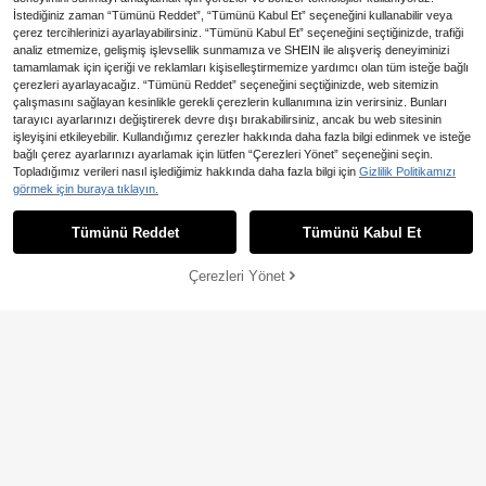
İstediğiniz zaman “Tümünü Reddet”, “Tümünü Kabul Et” seçeneğini kullanabilir veya
çerez tercihlerinizi ayarlayabilirsiniz. “Tümünü Kabul Et” seçeneğini seçtiğinizde, trafiği
analiz etmemize, gelişmiş işlevsellik sunmamıza ve SHEIN ile alışveriş deneyiminizi
tamamlamak için içeriği ve reklamları kişiselleştirmemize yardımcı olan tüm isteğe bağlı
çerezleri ayarlayacağız. “Tümünü Reddet” seçeneğini seçtiğinizde, web sitemizin
çalışmasını sağlayan kesinlikle gerekli çerezlerin kullanımına izin verirsiniz. Bunları
tarayıcı ayarlarınızı değiştirerek devre dışı bırakabilirsiniz, ancak bu web sitesinin
işleyişini etkileyebilir. Kullandığımız çerezler hakkında daha fazla bilgi edinmek ve isteğe
bağlı çerez ayarlarınızı ayarlamak için lütfen “Çerezleri Yönet” seçeneğini seçin.
30*40 cm Sakura Manzarası Sayıl
Topladığımız verileri nasıl işlediğimiz hakkında daha fazla bilgi için
Gizlilik Politikamızı
arla Boyama Seti, Yatak Odası Dek
22 kaldı
görmek için buraya tıklayın.
orasyonu ve Duvar Sanatı İçin Uyg
381
,66TL
-2%
un, Yeni Başlayanlar İçin Uygun, Ail
e ve Arkadaşlar İçin En İyi Hediye,
Tümünü Reddet
Tümünü Kabul Et
Çerçevesiz Anneler Günü Hediyesi,
Oda Dekorasyonu, Ev Dekorasyon
u, Yatak Odası Dekorasyonu, Kanva
Çerezleri Yönet
SEPETE EKLE
%2% İNDİRİM!
s Duvar Sanatı, Çerçeveli Duvar Sa
natı
2,76TL tasarruf edin
5D Elmas Boyama Kiti - Yin Yang D
132
oğa Deseni, Hayat Ağacı Spiritüel S
,92TL
-2%
anat, 1 Adet Elmas Boyama Seti, El
mas Nokta Boyama DIY, Ev Duvar
Dekoru Hediyesi İçin Uygun