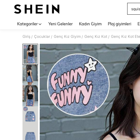
squi
Use up 
Kategoriler
Yeni Gelenler
Kadın Giyim
Plaj giyimleri
E
Giriş
Çocuklar
Genç Kız Giyim
Genç Kız Kot
Genç Kız Kot Ete
/
/
/
/