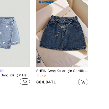
SHEIN Genç Kızlar İçin Günlük Kot A Kesim Etek, Modaya Uygun Retro Yıkanmış Mavi Bel Bandı Tasarımı
sm
SHEIN Girlism Genç Kız İçin Harf ve Kalp İşlemeli Açık Mavi Kot Mini Etek
9 kaldı
884,04TL