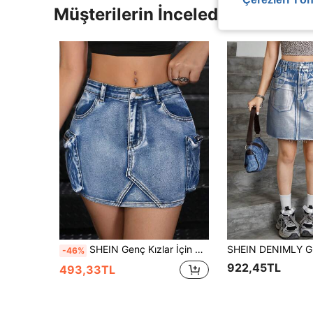
Müşterilerin İncelediği Diğer Ür
SHEIN Genç Kızlar İçin Şık Mavi Kot Elastik Mini Etek
-46%
922,45TL
493,33TL