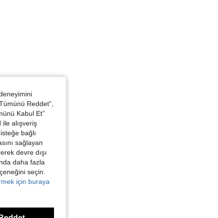
ıkama, Boyut: 14Y
 deneyimini
 “Tümünü Reddet”,
ümünü Kabul Et”
ile alışveriş
isteğe bağlı
asını sağlayan
irerek devre dışı
kında daha fazla
eçeneğini seçin.
örmek için buraya
Reddet