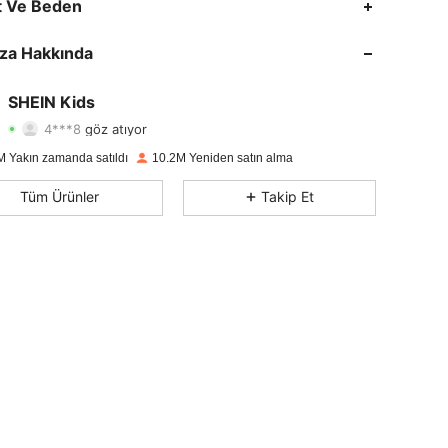
t Ve Beden
4,89
50K
809K
za Hakkında
4,89
50K
809K
SHEIN Kids
4***8
göz atıyor
4,89
50K
809K
Derecelendirme
Ürünler
Takipçiler
M Yakın zamanda satıldı
10.2M Yeniden satın alma
4,89
50K
809K
Tüm Ürünler
Takip Et
4,89
50K
809K
4,89
50K
809K
4,89
50K
809K
4,89
50K
809K
4,89
50K
809K