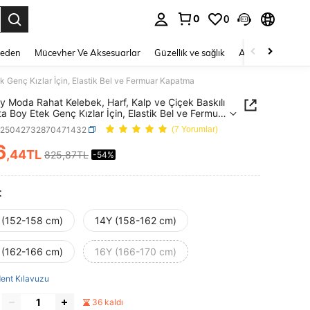
0
0
 to select.
Beden
Mücevher Ve Aksesuarlar
Güzellik ve sağlık
Ayakkabı
Ev T
k Genç Kızlar İçin, Elastik Bel ve Fermuar Kapatma
y Moda Rahat Kelebek, Harf, Kalp ve Çiçek Baskılı
ta Boy Etek Genç Kızlar İçin, Elastik Bel ve Fermuar
ma
k25042732870471432
(7 Yorumlar)
6
,44TL
825,87TL
-54%
ICE AND AVAILABILITY
t
 (152-158 cm)
14Y (158-162 cm)
 (162-166 cm)
16Y (166-170 cm)
ent Kılavuzu
36 kaldı