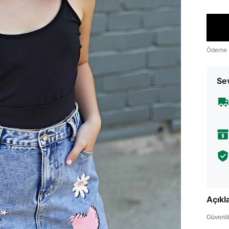
Ödeme 
Sev
Açık
Güvenlik 