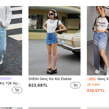
SHEIN Genç Kız Kot Etekler
Genç Kızlar İçin Kot Etekler - Asimetrik Etek Ucu Eskitilmiş Yıkanmış Vintage Mavi
YR KIDS
-55%
n Pantolon, Cadılar Bayramı ve Siyah Okul Stili
26 kaldı
823,68TL
518,57TL