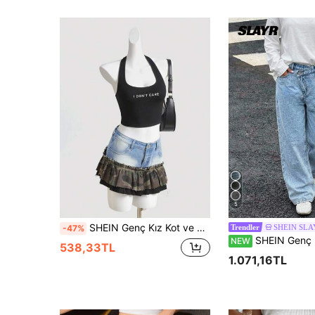
5
SHEIN Genç Kız Kot ve Kamuflaj Eklemeli Mini Etek, Düşük Bel, İki Tonlu Kloş Etek Ucu, İlkbahar ve Yaz Rahat Tatil Ülke Boho Giyim
SHEIN SLA
-47%
Trendler
SHEIN Genç Kız Y2K Açık Mavi Düzensiz Bel Boyu Bol Jea
NEW
538,33TL
1.071,16TL