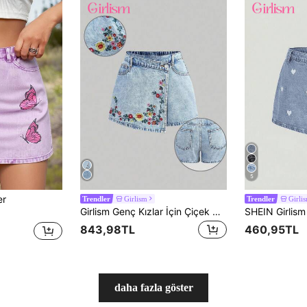
5
er
Girlism
Girli
Trendler
Trendler
Girlism Genç Kızlar İçin Çiçek Nakış Desenli Mavi Kot Etek Şort
843,98TL
460,95TL
daha fazla göster