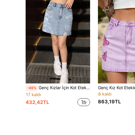
Genç Kızlar İçin Kot Etek, Beyaz Harfli Desenli, Orta Bel, Eskitilmiş Yıkanmış Mavi Kot, Bol Kesim, Kişiselleştirilmiş, Sokak Rahatlığı, Retro, Moda, Tatlı Stil
Genç Kız Kot Etekl
-49%
8 kaldı
17 kaldı
863,19TL
432,42TL