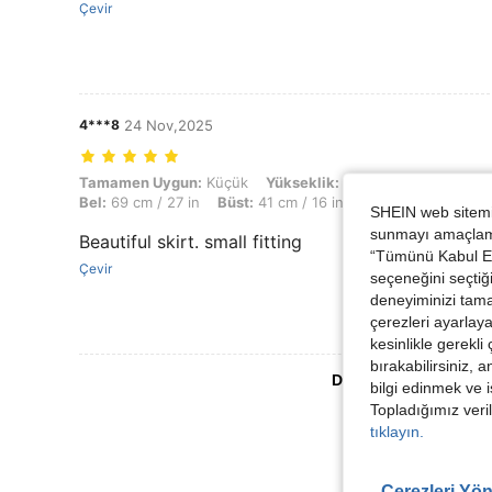
Çevir
4***8
24 Nov,2025
Tamamen Uygun: Küçük, Yükseklik: 138 cm / 54 in, Ağırlık: 34 kg / 75
Tamamen Uygun:
Küçük
Yükseklik:
138 cm / 54 in
Ağırl
Bel:
69 cm / 27 in
Büst:
41 cm / 16 in
Renk:
Orta Yıkama
SHEIN web sitemiz
sunmayı amaçlamak
Beautiful skirt. small fitting
“Tümünü Kabul Et”
Çevir
seçeneğini seçtiği
deneyiminizi tama
çerezleri ayarlay
kesinlikle gerekli
bırakabilirsiniz, 
Daha Fazla Değerlen
bilgi edinmek ve i
Topladığımız veril
tıklayın.
Çerezleri Yön