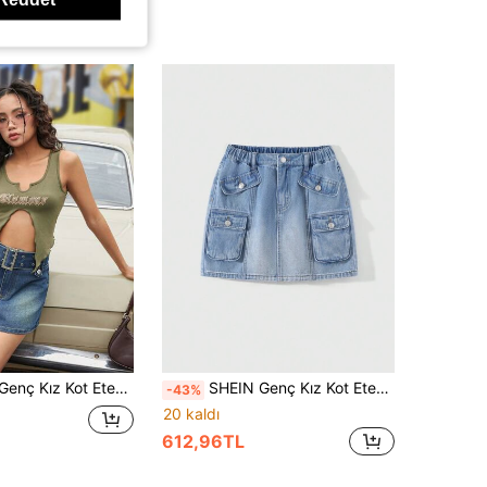
nç Kız Kot Etekler
SHEIN Genç Kız Kot Etekler
-43%
20 kaldı
612,96TL