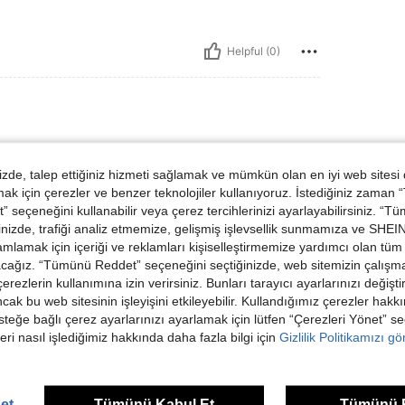
Helpful (0)
 lbs, KALÇA: 50 cm / 20 in, Bel: 69 cm / 27 in, Büst: 41 cm / 16 in, Renk: Orta Y
ık:
34 kg / 75 lbs
KALÇA:
50 cm / 20 in
Boyut:
14Y
de, talep ettiğiniz hizmeti sağlamak ve mümkün olan en iyi web sitesi
 için çerezler ve benzer teknolojiler kullanıyoruz. İstediğiniz zaman
 seçeneğini kullanabilir veya çerez tercihlerinizi ayarlayabilirsiniz. “T
nizde, trafiği analiz etmemize, gelişmiş işlevsellik sunmamıza ve SHEIN 
mlamak için içeriği ve reklamları kişiselleştirmemize yardımcı olan tüm 
acağız. “Tümünü Reddet” seçeneğini seçtiğinizde, web sitemizin çalışm
Helpful (0)
 çerezlerin kullanımına izin verirsiniz. Bunları tarayıcı ayarlarınızı değişt
ancak bu web sitesinin işleyişini etkileyebilir. Kullandığımız çerezler hak
dirme Görüntüle
steğe bağlı çerez ayarlarınızı ayarlamak için lütfen “Çerezleri Yönet” s
eri nasıl işlediğimiz hakkında daha fazla bilgi için
Gizlilik Politikamızı g
et
Tümünü Kabul Et
Tümünü 