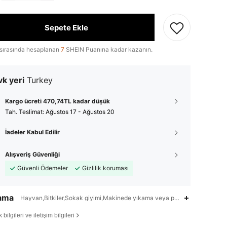
Sepete Ekle
sırasında hesaplanan
7
SHEIN Puanına kadar kazanın.
k yeri
Turkey
Kargo ücreti 470,74TL kadar düşük
Tah. Teslimat:
Ağustos 17 - Ağustos 20
İadeler Kabul Edilir
Alışveriş Güvenliği
Güvenli Ödemeler
Gizlilik koruması
lama
Hayvan,Bitkiler,Sokak giyimi,Makinede yıkama veya profesyonel kuru t
bilgileri ve iletişim bilgileri
4,89
50K
809K