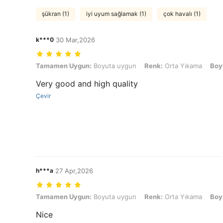
şükran (1)
iyi uyum sağlamak (1)
çok havalı (1)
k***0
30 Mar,2026
Tamamen Uygun: Boyuta uygun, Renk: Orta Yıkama, Boyut: 13Y
Tamamen Uygun:
Boyuta uygun
Renk:
Orta Yıkama
Boy
Very good and high quality
Çevir
h***a
27 Apr,2026
Tamamen Uygun: Boyuta uygun, Renk: Orta Yıkama, Boyut: 13Y
Tamamen Uygun:
Boyuta uygun
Renk:
Orta Yıkama
Boy
Nice