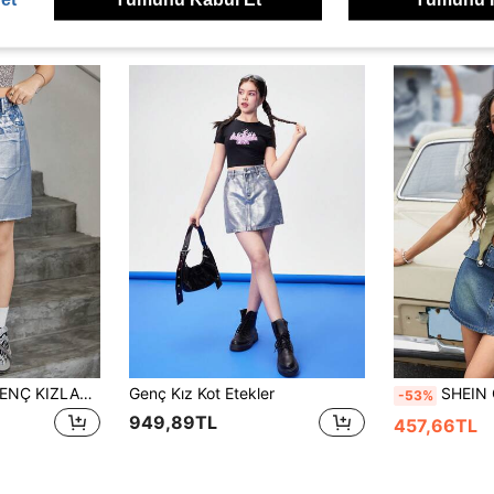
ünler
SHEIN DENIMLY GENÇ KIZLAR İÇİN Y2K URBAN STREET CHIC BOHO GÜMÜŞ BASKILI DETAYLI KOT ETEK, Elastik Bel ve Klasik Beş Cep. Ve Şık
Genç Kız Kot Etekler
SHEIN Ge
-53%
949,89TL
457,66TL