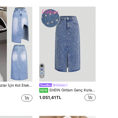
4
 Günlük Kot Etek, Minimalist Stil, Şehirli Kız, Y2K Akademik Şıklığı, Sokak Giyimi, Sevimli Retro, Düğmeli Bel, Rahat Pamuklu Kot, Günlük, Okul, Toplantı ve Sonbahar İçin Çok Yönlü Yeni Gelen
Girlism
Trendler
SHEIN Girlism Genç Kızlar İçin Parlak Taşlı Mavi Denim Etek
NEW
1.051,41TL