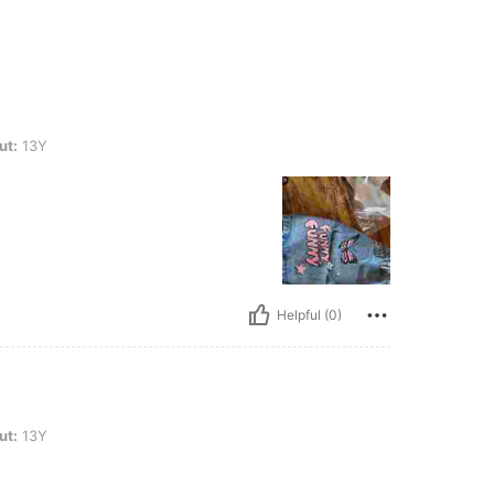
ut:
13Y
Helpful (0)
ut:
13Y