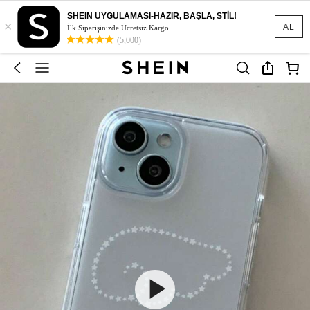
SHEIN UYGULAMASI-HAZIR, BAŞLA, STİL!
×
AL
İlk Siparişinizde Ücretsiz Kargo
(5,000)