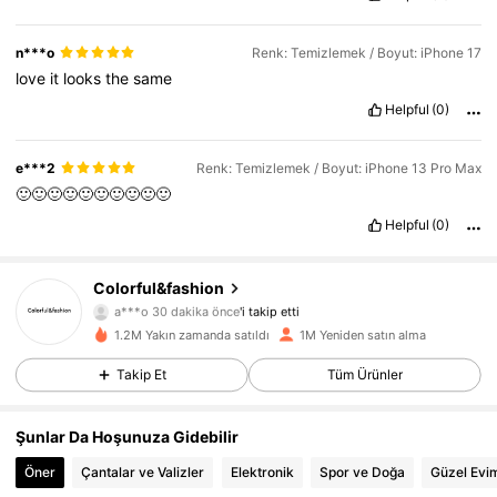
n***o
Renk: Temizlemek / Boyut: iPhone 17
love
it
looks
the
same
Helpful
(0)
e***2
Renk: Temizlemek / Boyut: iPhone 13 Pro Max
🙂🙂🙂🙂🙂🙂🙂🙂🙂🙂
Helpful
(0)
54K Takipçiler
4,88
Colorful&fashion
a***o
30 dakika önce
'i takip etti
k***i
göz atıyor
1.2M Yakın zamanda satıldı
1M Yeniden satın alma
54K Takipçiler
4,88
Takip Et
Tüm Ürünler
54K Takipçiler
4,88
Şunlar Da Hoşunuza Gidebilir
Öner
Çantalar ve Valizler
Elektronik
Spor ve Doğa
Güzel Evi
54K Takipçiler
4,88