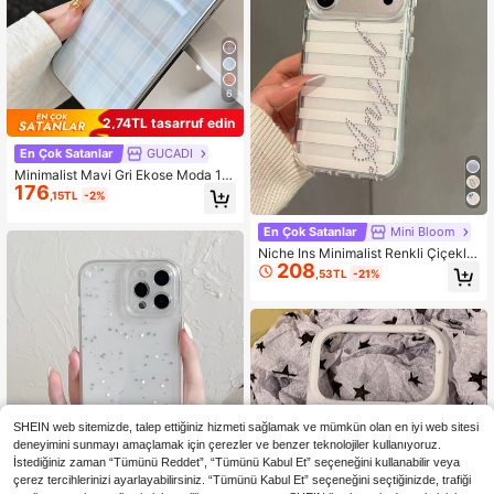
54K Takipçiler
4,88
6
2,74TL tasarruf edin
En Çok Satanlar
GUCADI
Minimalist Mavi Gri Ekose Moda 1 A
176
det Retro Ekose Tatlı Epoksi Elektro
,15TL
-2%
kaplama Kenarlı Telefon Kılıfı Appl
e/ ile Uyumlu, Vintage Klasik Su Ge
En Çok Satanlar
Mini Bloom
çirmez Darbeye Dayanıklı Düşmey
e Karşı Çizilmeye Dayanıklı İlkbaha
Niche Ins Minimalist Renkli Çiçekli
208
r Doğum Günü
Telefon Kılıfı, 17 Pro Max, Apple 16
,53TL
-21%
Pro, 15p, 14 ile Uyumlu, Yeni Model,
Minimalist Tasarım, Darbe Emici Kor
uyucu Kılıf
SHEIN web sitemizde, talep ettiğiniz hizmeti sağlamak ve mümkün olan en iyi web sitesi
deneyimini sunmayı amaçlamak için çerezler ve benzer teknolojiler kullanıyoruz.
İstediğiniz zaman “Tümünü Reddet”, “Tümünü Kabul Et” seçeneğini kullanabilir veya
çerez tercihlerinizi ayarlayabilirsiniz. “Tümünü Kabul Et” seçeneğini seçtiğinizde, trafiği