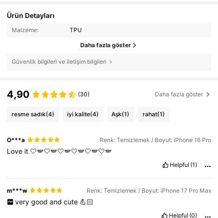
Ürün Detayları
Malzeme:
TPU
Daha fazla göster
Güvenlik bilgileri ve iletişim bilgileri
4,90
(30)
Daha fazla göster
resme sadık
(4)
iyi kalite
(4)
Aşk
(1)
rahat
(1)
O***a
Renk: Temizlemek / Boyut: iPhone 16 Pro
Love
it
🤍🪽🤍🪽🤍🪽🤍🪽🤍🪽🤍🪽
Helpful
(1)
m***w
Renk: Temizlemek / Boyut: iPhone 17 Pro Max
very
good
and
cute
💪🏻
Helpful
(0)