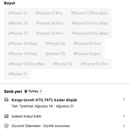
Boyut
iPhone 17
iPhone 17 Pro
iPhone 17 Pro Max
iPhone 16
iPhone 16 Pro
iPhone 16 Pro Max
iPhone 15
iPhone 15 Pro
iPhone 15 Pro Max
iPhone 15 Plus
iPhone 14
iPhone 14 Pro
iPhone 14 Plus
Iphone 13
IPhone 13 pro
iPhone 13 Pro Max
iPhone 12
iPhone 12 Pro
iPhone 11
Sevk yeri
Turkey
Kargo ücreti 470,74TL kadar düşük
Tah. Teslimat:
Ağustos 18 - Ağustos 21
İadeler Kabul Edilir
Güvenli Ödemeler · Gizlilik koruması