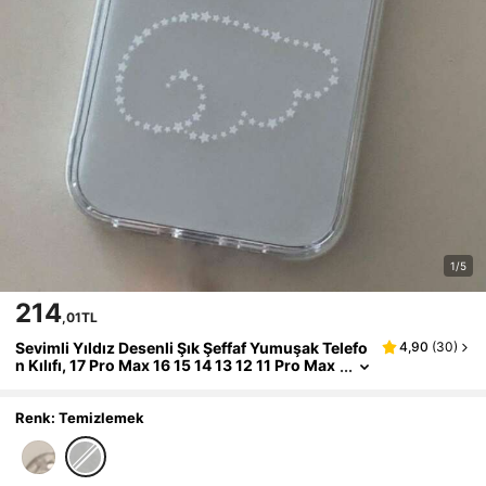
1/5
214
,01TL
Sevimli Yıldız Desenli Şık Şeffaf Yumuşak Telefo
4,90
(
30
)
n Kılıfı, 17 Pro Max 16 15 14 13 12 11 Pro Max
14 15 16 Plus 17 13 ile Uyumlu, Sevimli Çizgi
Film Melek Kanatları Arka Kapak, Bahar Hediyes
i, Paskalya, Doğum Günü
Renk: Temizlemek