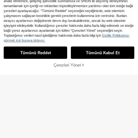
analiz etmemize, gelişmiş işlevsellik sunmamıza ve SHEIN ile alışveriş deneyiminizi
tamamlamak için içeriği ve reklamları kişiselleştirmemize yardımcı olan tüm isteğe bağlı
Benzer stokta olan ürünleri göster
Tümünü Görüntüle
çerezleri ayarlayacağız. “Tümünü Reddet” seçeneğini seçtiğinizde, web sitemizin
çalışmasını sağlayan kesinlikle gerekli çerezlerin kullanımına izin verirsiniz. Bunları
Clear Star Phone Case Compatible
tarayıcı ayarlarınızı değiştirerek devre dışı bırakabilirsiniz, ancak bu web sitesinin
116
With iPhone15/15Plus/15Pro/15Pro
,34TL
-6%
işleyişini etkileyebilir. Kullandığımız çerezler hakkında daha fazla bilgi edinmek ve isteğe
max
bağlı çerez ayarlarınızı ayarlamak için lütfen “Çerezleri Yönet” seçeneğini seçin.
Topladığımız verileri nasıl işlediğimiz hakkında daha fazla bilgi için
Gizlilik Politikamızı
Sevimli Yıldız Melek Kanatları
görmek için buraya tıklayın.
NEW
168
Parıltılı Kabuklu Taş Desenli Telefon
,47TL
Kılıfı, 17 Pro Max, 16, 15, 14, 13 Pro
Tümünü Reddet
Tümünü Kabul Et
Üzgünüm, ürün tükendi.
Max, 17, 13 ile Uyumlu, Y2K Tarzı Şi
rin Şeffaf Yumuşak Arka Kapak
Çerezleri Yönet
TÜKENDI
28,53TL tasarruf edin
1 adet Şeffaf TPU Taşlı Tamponlu T
85
elefon Kılıfı, 11/12/13/14/15/16/16 Pr
,06TL
-25%
o Max ile Uyumlu, Şeffaf Sert Arka