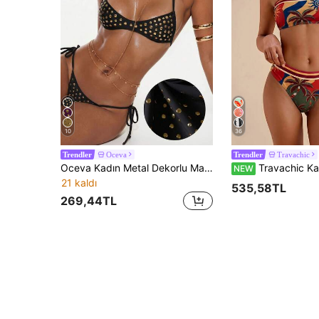
10
36
Oceva
Travachic
Trendler
Trendler
Oceva Kadın Metal Dekorlu Mayo Üstü Tatil Plajı Plaj Partisi Parti Tatil Siyah Beyaz Puantiyeli Puantiyeli Yaz
Travachic Kadın Yazlık Plaj Palmiye Ağacı Baskılı
NEW
21 kaldı
535,58TL
269,44TL