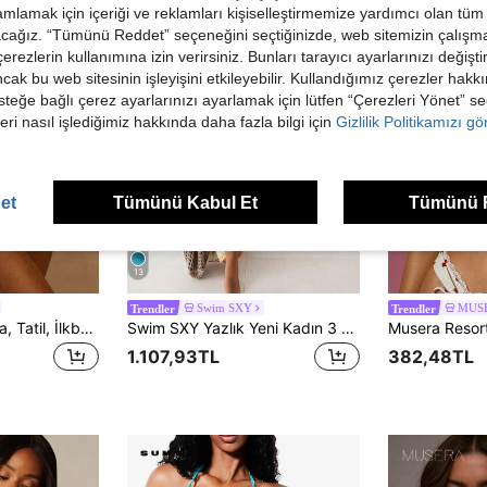
mlamak için içeriği ve reklamları kişiselleştirmemize yardımcı olan tüm 
acağız. “Tümünü Reddet” seçeneğini seçtiğinizde, web sitemizin çalışm
 çerezlerin kullanımına izin verirsiniz. Bunları tarayıcı ayarlarınızı değişt
ancak bu web sitesinin işleyişini etkileyebilir. Kullandığımız çerezler hak
steğe bağlı çerez ayarlarınızı ayarlamak için lütfen “Çerezleri Yönet” s
eri nasıl işlediğimiz hakkında daha fazla bilgi için
Gizlilik Politikamızı g
et
Tümünü Kabul Et
Tümünü 
13
Swim SXY
MUS
Trendler
Trendler
Musera Resort İbiza, Tatil, İlkbahar, Yaz, Plaj, Mayo için Çift Bağcıklı Yan Baskılı Bikini Altı - Grafik Soyut Baskı
Swim SXY Yazlık Yeni Kadın 3 Parçalı Set, Gradyan İpli Askılı Crop Top ve Yandan Bağlamalı Plaj Elbisesi, Bikini Takımı, Plaj Partisi Kıyafeti, Kadın Plaj Kıyafetleri, Rave Kıyafetleri, İki Parçalı Tatil Kıyafeti, Kadın Tatil Elbisesi, Bikini Takımı, Plaj Örtüsüyle Birlikte, 2 Parçalı Set, Bikini Örtüsü, Elbise, Kadın Plaj Kıyafetleri, Plaj Kıyafetleri, Kadın Elbisesi
1.107,93TL
382,48TL