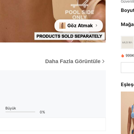
Güvenlik 
Boyu
Mağa
Göz Atmak
999K
Daha Fazla Görüntüle
Eşleş
Büyük
0%