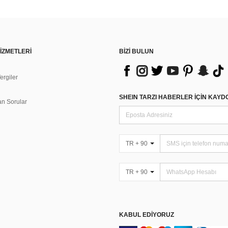
İZMETLERİ
BİZİ BULUN
rgiler
n
SHEIN TARZI HABERLER IÇIN KAY
an Sorular
TR + 90
TR + 90
KABUL EDIYORUZ