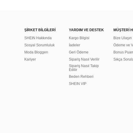
ŞİRKET BİLGİLERİ
YARDIM VE DESTEK
MÜŞTERİ H
SHEIN Hakkında
Kargo Bilgisi
Bize Ulaşın
Sosyal Sorumluluk
İadeler
Ödeme ve Ve
Moda Bloggerı
Geri Ödeme
Bonus Pua
Kariyer
Sipariş Nasıl Verilir
Sıkça Sorul
Sipariş Nasıl Takip
Edilir
Beden Rehberi
SHEIN VIP