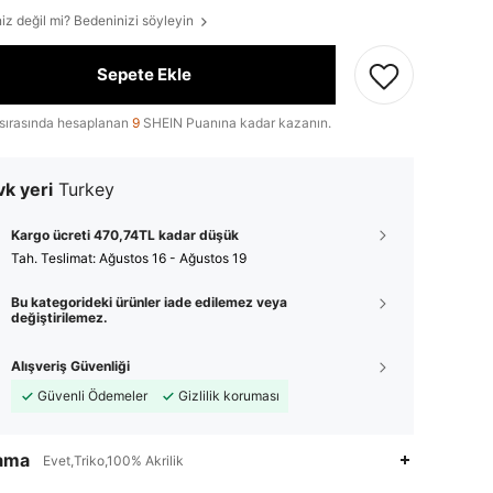
iz değil mi? Bedeninizi söyleyin
Sepete Ekle
sırasında hesaplanan
9
SHEIN Puanına kadar kazanın.
k yeri
Turkey
Kargo ücreti 470,74TL kadar düşük
Tah. Teslimat:
Ağustos 16 - Ağustos 19
Bu kategorideki ürünler iade edilemez veya
değiştirilemez.
Alışveriş Güvenliği
Güvenli Ödemeler
Gizlilik koruması
lama
Evet,Triko,100% Akrilik