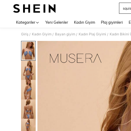
squi
Use up 
Kategoriler
Yeni Gelenler
Kadın Giyim
Plaj giyimleri
E
Giriş
Kadın Giyim
Bayan giyim
Kadın Plaj Giyimi
Kadın Bikini 
/
/
/
/