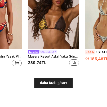
KSTM Halter Boyun Bağlamalı Üçge
MUSERA
-44%
Trendler
 Bandeau Seksi Moda İki Parça Bikini Mayo Seti
Musera Resort Askılı Yaka Güneş Baskılı Üçgen Bikini Üstü Sadece İlkbahar Yaz Tatili Seksi Boho Ibiza Festivali Plaj Yüzme Kumları Grafik Tatil Festivali
185,48T
289,74TL
daha fazla göster