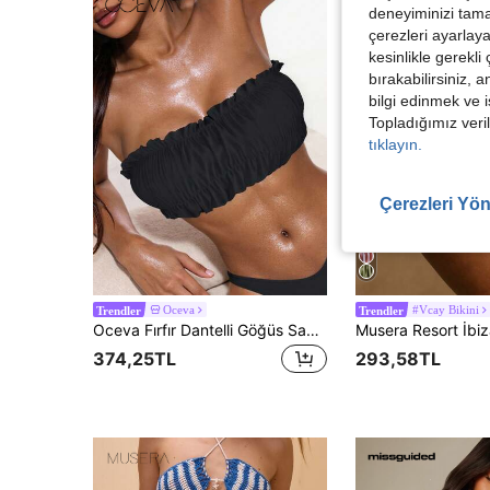
deneyiminizi tama
çerezleri ayarlay
kesinlikle gerekli
bırakabilirsiniz, 
bilgi edinmek ve i
Topladığımız veril
tıklayın.
Çerezleri Yön
Oceva
#Vcay Bikini
Trendler
Trendler
Oceva Fırfır Dantelli Göğüs Sade Kadın Bikini Üstleri
374,25TL
293,58TL