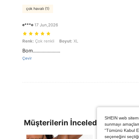
çok havalı (1)
e***o
17 Jun,2026
Renk: Çok renkli, Boyut: XL
Renk:
Çok renkli
Boyut:
XL
Bom......................
Çevir
SHEIN web sitemiz
Müşterilerin İncelediği Diğer Ür
sunmayı amaçlamak
“Tümünü Kabul Et”
seçeneğini seçtiği