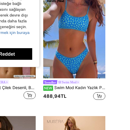
isteğe bağlı
asını sağlayan
irerek devre dışı
kında daha fazla
eçeneğini seçin.
örmek için buraya
Reddet
ERA
Swim Mod
Trendler
Musera Resort Çilek Desenli, Büzgülü, Dantel Detaylı Bikini Üstü (Sadece Bikini Üstü), Kız Çocuklarına Uygun, İlkbahar Yaz Tatili İçin Sevimli Ekose Plaj Giyimi, Çilek Şatosu
Swim Mod Kadın Yazlık Plaj Mayo Seti, Minimalist Zarif Romantik Günlük Tatil Seksi Şirin Sevimli Şık, Çizgili Kenarlı Mavi Çiçek Desenli, Plaj, Resort, Spa, Müzik Festivali, Balayı Seyahati ve Günlük Tatil Ortamları İçin Uygun
NEW
488,94TL