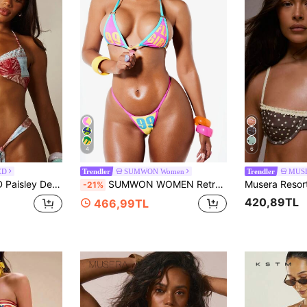
4
6
ED
SUMWON Women
MUS
Trendler
Trendler
Detaylı, Arkadan Bağlamalı, Üçgen Kesim, Yaz Plaj Tatili Mayo
SUMWON WOMEN Retro 90'lar Grafik Baskılı Üçgen Askılı Bikini Takımı, Tanga Alt ve Renk Bloklu Tasarım
-21%
420,89TL
466,99TL