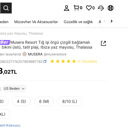
0
0
 to select.
Beden
Mücevher Ve Aksesuarlar
Güzellik ve sağlık
Ayakkabı
Ev T
ı, Ibiza yaz mayosu, Thalassa
dler
Musera Resort Tığ işi örgü çizgili bağlamalı
bikini üstü, tatil plajı, Ibiza yaz mayosu, Thalassa
dan tasarlandı
MUSERA
@muserastore
z260227174207809997762
(1 Yorumlar)
3
,02TL
ICE AND AVAILABILITY
t
US Beden
S)
4 (S)
6 (M)
8/10 (L)
XL)
ent Kılavuzu