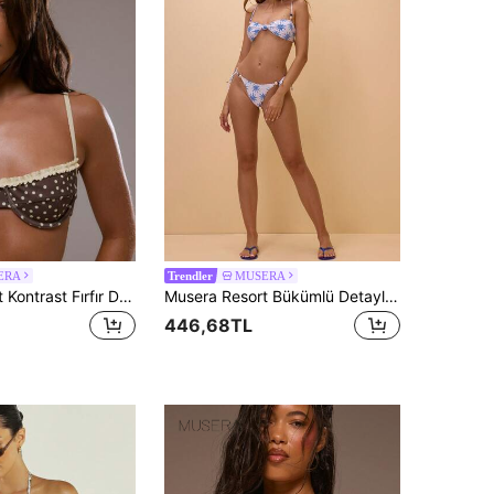
ERA
MUSERA
Trendler
Musera Resort Kontrast Fırfır Detaylı Zarif Puantiyeli Mikro Kupalı Bikini Üstü Seksi Eğlenceli İlkbahar Yaz Plaj Muhteşem Grafik Tatil
Musera Resort Bükümlü Detaylı Halter Yaka Boncuklu Askılı Boho Güneş Bikini Üstü Sadece Mayo Yaz Yüzme Plajı Yunan Akdeniz Tatili Günlük Thalassa
446,68TL