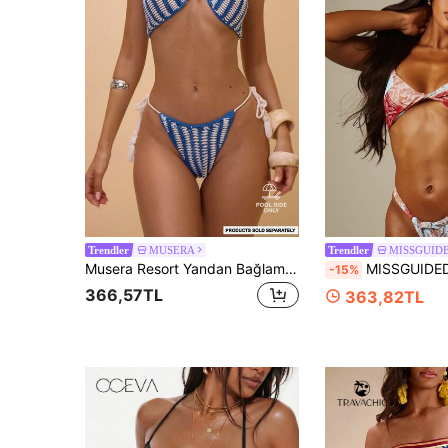
MUSERA
MISSGUID
Trendler
Trendler
Musera Resort Yandan Bağlamalı Çizgili Tığ Örgü Bikini Altı Sadece Yaz Tatili Boho Tatil Yaz İlkbahar Thalassa
MISSGUIDED Paisley Desenli Boyundan Bağlamalı Bikini Üstü, Burgu 
-15%
366,57TL
363,82TL