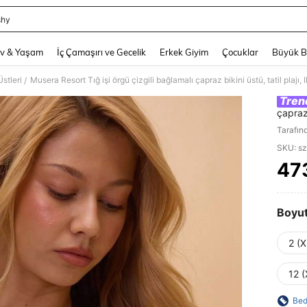
shy
and down arrow keys to navigate search Son arama and Keşif Arama. Press Enter
v & Yaşam
İç Çamaşırı ve Gecelik
Erkek Giyim
Çocuklar
Büyük 
Üstleri
Musera Resort Tığ işi örgü çizgili bağlamalı çapraz bikini üstü, tatil plaj
/
Tren
çapraz 
Tarafın
SKU: s
47
PR
Boyu
2 (X
12 (
Bed