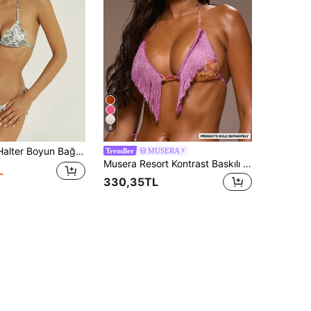
6
n Bikini Üstü, Hayvan Leopar Desenli, Yan İpli Bağlamalı, Yazlık Plaj Mayo
MUSERA
Trendler
Musera Resort Kontrast Baskılı Püsküllü Bikini Üstü, Plaj, Kız Çocukları İçin, İlkbahar, Yaz Tatili, Gece Dışarı Çıkma, Şirin Etkinlik, Altın Kumlar
L
330,35TL