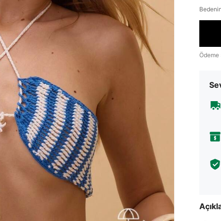
Bedenin
Ödeme 
Sev
Açık