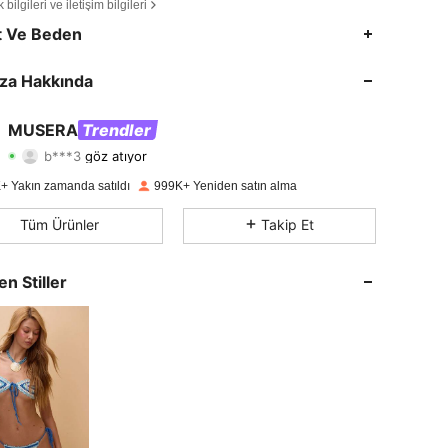
bilgileri ve iletişim bilgileri
4,83
17K
4.3M
t Ve Beden
4,83
17K
4.3M
za Hakkında
4,83
17K
4.3M
MUSERA
Trendler
b***3
göz atıyor
4,83
17K
4.3M
Derecelendirme
Ürünler
Takipçiler
+ Yakın zamanda satıldı
999K+ Yeniden satın alma
4,83
17K
4.3M
Tüm Ürünler
Takip Et
4,83
17K
4.3M
en Stiller
4,83
17K
4.3M
4,83
17K
4.3M
4,83
17K
4.3M
4,83
17K
4.3M