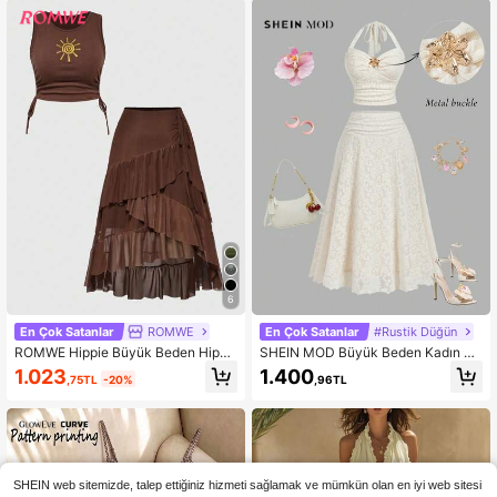
6
En Çok Satanlar
ROMWE
En Çok Satanlar
#Rustik Düğün
ROMWE Hippie Büyük Beden Hippi
SHEIN MOD Büyük Beden Kadın Da
Vintage Müzik Festivali Ayçiçeği N
ntel Metal Tokalı Askılı Bluz ve Uzu
1.023
1.400
,75TL
-20%
,96TL
akışlı Yelek Asimetrik Fırfırlı Etek Et
n Etek Takımı
ek 2 Parça Set
SHEIN web sitemizde, talep ettiğiniz hizmeti sağlamak ve mümkün olan en iyi web sitesi