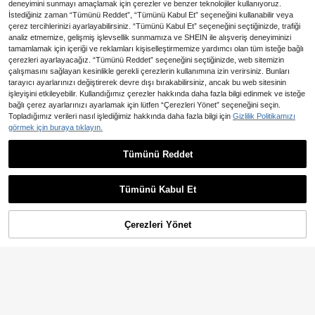
deneyimini sunmayı amaçlamak için çerezler ve benzer teknolojiler kullanıyoruz.
İstediğiniz zaman “Tümünü Reddet”, “Tümünü Kabul Et” seçeneğini kullanabilir veya
çerez tercihlerinizi ayarlayabilirsiniz. “Tümünü Kabul Et” seçeneğini seçtiğinizde, trafiği
analiz etmemize, gelişmiş işlevsellik sunmamıza ve SHEIN ile alışveriş deneyiminizi
tamamlamak için içeriği ve reklamları kişiselleştirmemize yardımcı olan tüm isteğe bağlı
çerezleri ayarlayacağız. “Tümünü Reddet” seçeneğini seçtiğinizde, web sitemizin
çalışmasını sağlayan kesinlikle gerekli çerezlerin kullanımına izin verirsiniz. Bunları
tarayıcı ayarlarınızı değiştirerek devre dışı bırakabilirsiniz, ancak bu web sitesinin
işleyişini etkileyebilir. Kullandığımız çerezler hakkında daha fazla bilgi edinmek ve isteğe
bağlı çerez ayarlarınızı ayarlamak için lütfen “Çerezleri Yönet” seçeneğini seçin.
Topladığımız verileri nasıl işlediğimiz hakkında daha fazla bilgi için
Gizlilik Politikamızı
görmek için buraya tıklayın.
Tümünü Reddet
GlowEve CURVE Büyük Bede
Büyük Beden Kadın Düz Renk Boyu
NEW
n Kadın Şık Çizgili Günlük Kolsuz A
ndan Bağlamalı Üst ve Zarif Çiçek
40 kaldı
892
,82TL
skılı Üst ve Geniş Paça Pantolon Ta
Desenli Pantolon 2 Parça Takım, Gü
1.173
kımı, Günlük Giyim, İlkbahar/Yaz, Ta
nlük ve Tatil Kombini, Yazlık
,78TL
Tümünü Kabul Et
til Kombini, Metal Düğmeli, Şık ve Ç
ok Yönlü, İşe Gidiş, Zarif Ofis Giyimi,
Sosyal Takım/İş Kıyafeti Takımı, Ka
zayağı Desenli Takım, Tatil Resmi D
Çerezleri Yönet
SEPETE EKLE
%22% İNDİRİM!
avet, İş Mezuniyet Sezonu Kombini,
Moda Günlük İşe Gidiş Giyimi, İş Ofi
s Giyimi, Çok Yönlü Moda