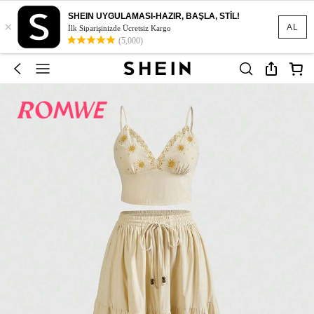
SHEIN UYGULAMASI-HAZIR, BAŞLA, STİL!
×
AL
İlk Siparişinizde Ücretsiz Kargo
(5,000)