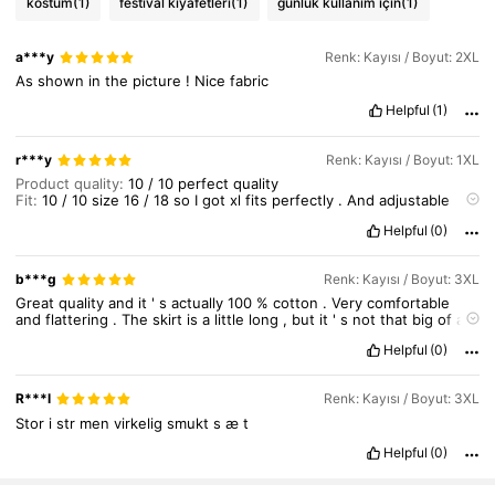
kostüm
(1)
festival kıyafetleri
(1)
günlük kullanım için
(1)
4.2M Takipçiler
4,86
a***y
Renk: Kayısı / Boyut: 2XL
As
shown
in
the
picture
!
Nice
fabric
Helpful
(1)
4.2M Takipçiler
4,86
r***y
Renk: Kayısı / Boyut: 1XL
Product quality:
10
/
10
perfect
quality
Fit:
10
/
10
size
16
/
18
so
I
got
xl
fits
perfectly
.
And
adjustable
4.2M Takipçiler
4,86
straps
on
the
top
Helpful
(0)
True to product images:
10
/
10
looks
exactly
like
the
pictures
Smell description:
0
/
10
Perfect
for
upcoming
festival
,
and
speedy
delivery
in
3
days
Thankyou
4.2M Takipçiler
4,86
b***g
Renk: Kayısı / Boyut: 3XL
Great
quality
and
it
'
s
actually
100
%
cotton
.
Very
comfortable
and
flattering
.
The
skirt
is
a
little
long
,
but
it
'
s
not
that
big
of
a
problem
.
Helpful
(0)
R***l
Renk: Kayısı / Boyut: 3XL
Stor
i
str
men
virkelig
smukt
s
æ
t
Helpful
(0)