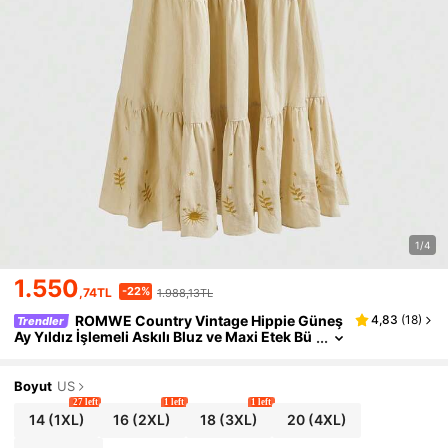
1/4
1.550
-22%
,74TL
1.988,13TL
ROMWE Country Vintage Hippie Güneş
4,83
(
18
)
Trendler
Ay Yıldız İşlemeli Askılı Bluz ve Maxi Etek Bü
yük Beden 2 Parça Takım
Boyut
US
27 left
1 left
1 left
14
(1XL)
16
(2XL)
18
(3XL)
20
(4XL)