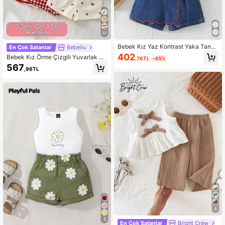
742K Takipçiler
4,92
10
742K Takipçiler
4,92
Bebek Kız Yaz Kontrast Yaka Tank
En Çok Satanlar
Bebeilu
Top ve Taraklı Kesim Şort
402
Bebek Kız Örme Çizgili Yuvarlak Ya
,78TL
-45%
ka Askılı Üst ve Şort 2 Parça Set
567
742K Takipçiler
4,92
,96TL
742K Takipçiler
4,92
742K Takipçiler
4,92
4
5
En Çok Satanlar
Bright Crew