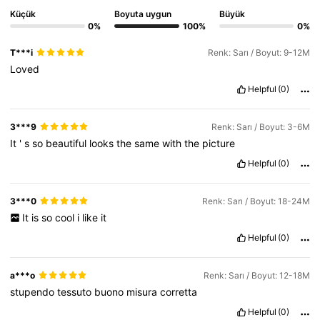
Küçük
Boyuta uygun
Büyük
0%
100%
0%
T***i
Renk: Sarı / Boyut: 9-12M
Loved
Helpful
(0)
3***9
Renk: Sarı / Boyut: 3-6M
It
'
s
so
beautiful
looks
the
same
with
the
picture
Helpful
(0)
3***0
Renk: Sarı / Boyut: 18-24M
It
is
so
cool
i
like
it
Helpful
(0)
a***o
Renk: Sarı / Boyut: 12-18M
stupendo
tessuto
buono
misura
corretta
Helpful
(0)