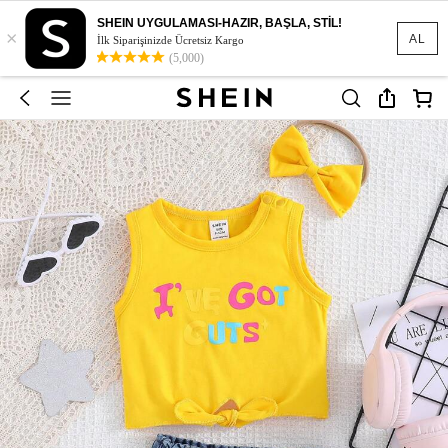
SHEIN UYGULAMASI-HAZIR, BAŞLA, STİL!
×
AL
İlk Siparişinizde Ücretsiz Kargo
(5,000)