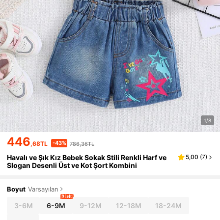
1/8
446
-43%
,68TL
786,36TL
Havalı ve Şık Kız Bebek Sokak Stili Renkli Harf ve
5,00
(
7
)
Slogan Desenli Üst ve Kot Şort Kombini
Boyut
Varsayılan
9 left
3-6M
6-9M
9-12M
12-18M
18-24M