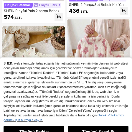
SHEIN 2 Parça/Set Bebek Kız Yazlı
En Çok Satanlar
Playful Pals
k Günlük Şirin Tatlı Fiyonklu Askılı
436
SHEIN Playful Pals 2 parça Bebek K
,81TL
Üst & Esnek Bel Uzun Pantolon Tak
ız Kıyafet Seti: Beyaz Çiçek Desenl
574
ımı
,54TL
i Atlet + Yeşil Bol Lastikli Bel Kot Şo
rt, Şirin ve Rahat
SHEIN web sitemizde, talep ettiğiniz hizmeti sağlamak ve mümkün olan en iyi web sitesi
deneyimini sunmayı amaçlamak için çerezler ve benzer teknolojiler kullanıyoruz.
İstediğiniz zaman “Tümünü Reddet”, “Tümünü Kabul Et” seçeneğini kullanabilir veya
çerez tercihlerinizi ayarlayabilirsiniz. “Tümünü Kabul Et” seçeneğini seçtiğinizde, trafiği
analiz etmemize, gelişmiş işlevsellik sunmamıza ve SHEIN ile alışveriş deneyiminizi
tamamlamak için içeriği ve reklamları kişiselleştirmemize yardımcı olan tüm isteğe bağlı
çerezleri ayarlayacağız. “Tümünü Reddet” seçeneğini seçtiğinizde, web sitemizin
çalışmasını sağlayan kesinlikle gerekli çerezlerin kullanımına izin verirsiniz. Bunları
4
tarayıcı ayarlarınızı değiştirerek devre dışı bırakabilirsiniz, ancak bu web sitesinin
işleyişini etkileyebilir. Kullandığımız çerezler hakkında daha fazla bilgi edinmek ve isteğe
SHEIN 6-9 Aylık Bebek Kız Ta
NEW
bağlı çerez ayarlarınızı ayarlamak için lütfen “Çerezleri Yönet” seçeneğini seçin.
kımı, Günlük Çiçekli Ceket ve Pant
812
En Çok Satanlar
Bebeilu
,70TL
Topladığımız verileri nasıl işlediğimiz hakkında daha fazla bilgi için
Gizlilik Politikamızı
olondan Oluşan 2 Parça Sonbahar v
2 Parçalı Set: Kız Bebekler İçin Sevi
e Kışlık Takım
görmek için buraya tıklayın.
mli Yazlık Pembe ve Beyaz Çizgili F
501
,56TL
iyonklu Kolsuz Üst ve Lastikli Bel Ş
Tümünü Reddet
Tümünü Kabul Et