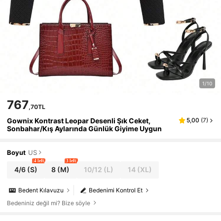
1/10
767
,70TL
Gownix Kontrast Leopar Desenli Şık Ceket,
5,00
(
7
)
Sonbahar/Kış Aylarında Günlük Giyime Uygun
Boyut
US
4 left
3 left
4/6
(S)
8
(M)
10/12
(L)
14
(XL)
Bedent Kılavuzu
Bedenimi Kontrol Et
Bedeniniz değil mi? Bize söyle