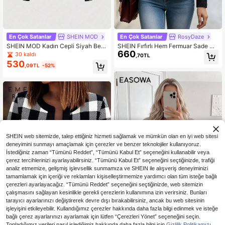
En Çok Satanlar
SHEIN MOD
En Çok Satanlar
RosyDaze
SHEIN MOD Kadın Cepli Siyah Bey
SHEIN Fırfırlı Hem Fermuar Sade Gü
660
az Tweed Ceket
ndelik Kadın Ceketler
30 kaldı
,70TL
530
,09TL
-52%
SHEIN web sitemizde, talep ettiğiniz hizmeti sağlamak ve mümkün olan en iyi web sitesi
deneyimini sunmayı amaçlamak için çerezler ve benzer teknolojiler kullanıyoruz.
İstediğiniz zaman “Tümünü Reddet”, “Tümünü Kabul Et” seçeneğini kullanabilir veya
çerez tercihlerinizi ayarlayabilirsiniz. “Tümünü Kabul Et” seçeneğini seçtiğinizde, trafiği
analiz etmemize, gelişmiş işlevsellik sunmamıza ve SHEIN ile alışveriş deneyiminizi
tamamlamak için içeriği ve reklamları kişiselleştirmemize yardımcı olan tüm isteğe bağlı
çerezleri ayarlayacağız. “Tümünü Reddet” seçeneğini seçtiğinizde, web sitemizin
çalışmasını sağlayan kesinlikle gerekli çerezlerin kullanımına izin verirsiniz. Bunları
tarayıcı ayarlarınızı değiştirerek devre dışı bırakabilirsiniz, ancak bu web sitesinin
işleyişini etkileyebilir. Kullandığımız çerezler hakkında daha fazla bilgi edinmek ve isteğe
bağlı çerez ayarlarınızı ayarlamak için lütfen “Çerezleri Yönet” seçeneğini seçin.
En Çok Satanlar
Easowa
Topladığımız verileri nasıl işlediğimiz hakkında daha fazla bilgi için
Gizlilik Politikamızı