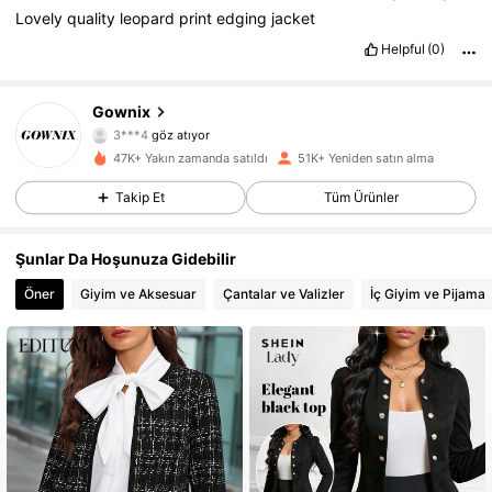
Lovely
quality
leopard
print
edging
jacket
Helpful
(0)
36K Takipçiler
4,82
Gownix
3***4
göz atıyor
36K Takipçiler
4,82
47K+ Yakın zamanda satıldı
51K+ Yeniden satın alma
Takip Et
Tüm Ürünler
36K Takipçiler
4,82
36K Takipçiler
4,82
Şunlar Da Hoşunuza Gidebilir
Öner
Giyim ve Aksesuar
Çantalar ve Valizler
İç Giyim ve Pijama
36K Takipçiler
4,82
36K Takipçiler
4,82
36K Takipçiler
4,82
36K Takipçiler
4,82