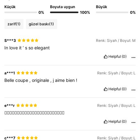
Küçük
Boyuta uygun
Büyük
0%
100%
0%
zarif
(1)
güzel baskı
(1)
S***3
Renk: Siyah / Boyut: M
In
love
it
’
s
so
elegant
Helpful
(0)
a***1
Renk: Siyah / Boyut: L
Belle
coupe
,
originale
,
j
aime
bien
!
Helpful
(0)
e***r
Renk: Siyah / Boyut: L
👌🏻👌🏻👌🏻👌🏻👌🏻👌🏻👌🏻👌🏻👌🏻👌🏻👌🏻👌🏻
Helpful
(0)
c***7
Renk: Siyah / Boyut: L