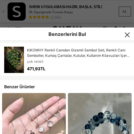
SHEIN UYGULAMASI-HAZIR, BAŞLA, STİL!
×
AL
İlk Siparişinizde Ücretsiz Kargo
(5,000)
Benzerlerini Bul
KIKOWHY Renkli Camdan Gizemli Sembol Seti, Renkli Cam
Semboller, Kumaş Çantalar, Kutular, Kullanım Kılavuzları İçerir;
Özel Günler Dekorasyonu, Oyun Aksesuarları, Doğum Günü
çok renkli
Hediyeleri, Koleksiyonlar İçin Kullanılabilir.
471,93TL
Benzer Ürünler