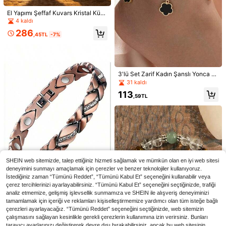
El Yapımı Şeffaf Kuvars Kristal Küm
esi Dekor, Vintage Ağaç Kökü Heyk
4 kaldı
el, Wiccan Altar Süsü, Bohem Stil E
286
v ve Ofis Cadılık Dekorasyonu
,45TL
-7%
3'lü Set Zarif Kadın Şanslı Yonca Bi
7
leklik Beş Yapraklı Yonca, Ruhsal E
31 kaldı
nerji Şifası İçin Şifalı Kristal Bileklikl
En Çok Satanlar
#Gelin Partisi
En Çok Satanlar
#Kalp Şeklinde
113
er, Günlük Giyim İçin Uygun, Kız Ar
,59TL
Çember küpe
1 adet Yaz Okyanus Tarzı Doğal Ka
kadaş, Eş veya Partner İçin İdeal H
buk Boncuklu Kolye, Şık Altın Metal
89
205
ediye
,45TL
,78TL
Kalp Kolye Ucu, Günlük Kullanım, Pl
aj Seyahati, Buluşma, Fotoğraf Çeki
mi İçin Uygundur. Kolye uzunluğu d
eğişkendir ve doğal kabukların sayı
sı, deseni ve boyutu rastgele gönde
rilir.
SHEIN web sitemizde, talep ettiğiniz hizmeti sağlamak ve mümkün olan en iyi web sitesi
deneyimini sunmayı amaçlamak için çerezler ve benzer teknolojiler kullanıyoruz.
İstediğiniz zaman “Tümünü Reddet”, “Tümünü Kabul Et” seçeneğini kullanabilir veya
4,39TL tasarruf edin
çerez tercihlerinizi ayarlayabilirsiniz. “Tümünü Kabul Et” seçeneğini seçtiğinizde, trafiği
analiz etmemize, gelişmiş işlevsellik sunmamıza ve SHEIN ile alışveriş deneyiminizi
1 adet Yeni Yaprak Elmas Manyetik
Ayarlanabilir Bileklik, Antik Kırmızı
tamamlamak için içeriği ve reklamları kişiselleştirmemize yardımcı olan tüm isteğe bağlı
28 kaldı
Fırçalanmış Bakır
çerezleri ayarlayacağız. “Tümünü Reddet” seçeneğini seçtiğinizde, web sitemizin
138
,83TL
-3%
çalışmasını sağlayan kesinlikle gerekli çerezlerin kullanımına izin verirsiniz. Bunları
tarayıcı ayarlarınızı değiştirerek devre dışı bırakabilirsiniz, ancak bu web sitesinin