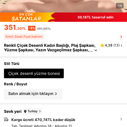
1/8
30,18TL tasarruf edin
351
-8%
,20TL
381,38TL
Sınırlı Süreli Fiyat İndirimi
Renkli Çiçek Desenli Kadın Başlığı, Plaj Şapkası,
4,38
(
13
)
Yüzme Şapkası, Yazın Vazgeçilmez Şapkası,
Hawaii Tarzı
Stil Türü
Çiçek desenli yüzme bonesi
Renk / Boyut
Satın almak için tıklayın
Sevk yeri
Turkey
Kargo ücreti 470,74TL kadar düşük
Tah. Teslimat:
Ağustos 18 - Ağustos 21