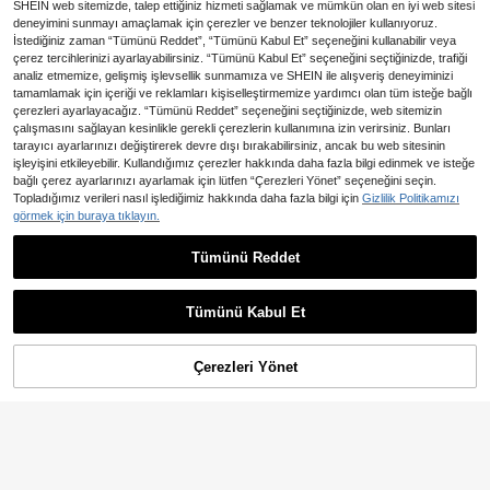
SHEIN web sitemizde, talep ettiğiniz hizmeti sağlamak ve mümkün olan en iyi web sitesi
deneyimini sunmayı amaçlamak için çerezler ve benzer teknolojiler kullanıyoruz.
İstediğiniz zaman “Tümünü Reddet”, “Tümünü Kabul Et” seçeneğini kullanabilir veya
çerez tercihlerinizi ayarlayabilirsiniz. “Tümünü Kabul Et” seçeneğini seçtiğinizde, trafiği
analiz etmemize, gelişmiş işlevsellik sunmamıza ve SHEIN ile alışveriş deneyiminizi
tamamlamak için içeriği ve reklamları kişiselleştirmemize yardımcı olan tüm isteğe bağlı
çerezleri ayarlayacağız. “Tümünü Reddet” seçeneğini seçtiğinizde, web sitemizin
çalışmasını sağlayan kesinlikle gerekli çerezlerin kullanımına izin verirsiniz. Bunları
tarayıcı ayarlarınızı değiştirerek devre dışı bırakabilirsiniz, ancak bu web sitesinin
işleyişini etkileyebilir. Kullandığımız çerezler hakkında daha fazla bilgi edinmek ve isteğe
Moda Tropikal Şişme Havuz Şezlon
bağlı çerez ayarlarınızı ayarlamak için lütfen “Çerezleri Yönet” seçeneğini seçin.
188
gu, Katlanabilir Taşınabilir Yüzen M
Topladığımız verileri nasıl işlediğimiz hakkında daha fazla bilgi için
Gizlilik Politikamızı
,77TL
-2%
at, Havuz Şamandırası, Güneşlenm
görmek için buraya tıklayın.
e ve Rahatlama, Plaj Gereçleri, Hav
uz Partisi Malzemeleri, Yaz Yüzme
Tümünü Reddet
Havuzu, Şişme Havuz, Tatil Gereçl
eri, Havuz Gereçleri, Havuz Oyunc
1 Adet Geniş Çerçeveli Yüzüc
NEW
ağı, Havuz Aksesuarı
53
ü Gözlüğü, Yüksek Çözünürlüklü B
,23TL
uğu Önleyici Su Geçirmez Dalış Ma
Tümünü Kabul Et
skesi, Dahili Silikon Kulak Tıkacı, A
yarlanabilir Kafa Bandı, Yetişkinler v
e Gençler İçin Su Sporları Yüzücü G
Çerezleri Yönet
SEPETE EKLE
%8% İNDİRİM!
özlüğü
Yüzme İçin Silikon Burun Klips
NEW