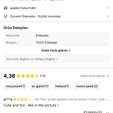
İadeler Kabul Edilir
Güvenli Ödemeler · Gizlilik koruması
Ürün Detayları
Malzeme:
Poliester
Bileşim:
100% Poliester
Daha fazla göster
Güvenlik bilgileri ve iletişim bilgileri
4,38
(13)
Daha fazla göster
mezuniyet
(1)
ev giyimi
(1)
hediye
(1)
resme sadık
(2)
a***a
Stil Türü: Çiçek desenli yüzme bonesi / Renk: Çok renkli / Boyut: Tek boyut
Cute
and
fun
,
like
in
the
picture
!
Helpful
(0)