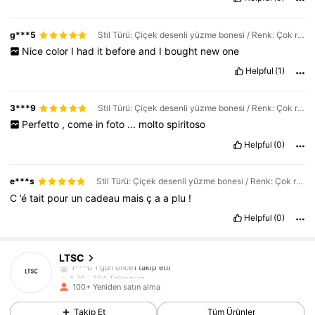
g***5
Stil Türü: Çiçek desenli yüzme bonesi / Renk: Çok renkli / Boyut: Tek boyut
Nice
color
I
had
it
before
and
I
bought
new
one
Helpful
(1)
3***9
Stil Türü: Çiçek desenli yüzme bonesi / Renk: Çok renkli / Boyut: Tek boyut
Perfetto
,
come
in
foto
...
molto
spiritoso
Helpful
(0)
e***s
Stil Türü: Çiçek desenli yüzme bonesi / Renk: Çok renkli / Boyut: Tek boyut
C
’é
tait
pour
un
cadeau
mais
ç
a
a
plu
!
Helpful
(0)
204 Takipçiler
4,79
LTSC
l***0
1 gün önce
'i takip etti
204 Takipçiler
4,79
100+ Yeniden satın alma
204 Takipçiler
4,79
Takip Et
Tüm Ürünler