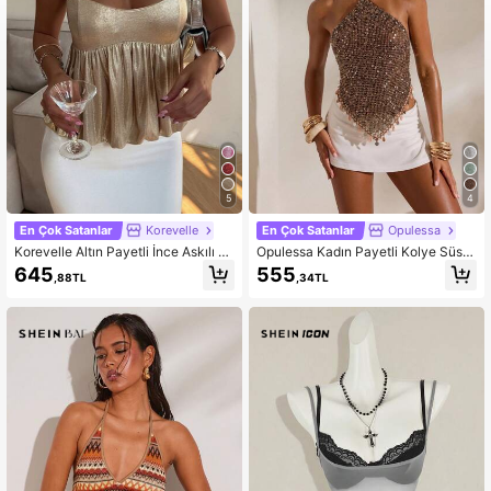
117K Takipçiler
4,90
117K Takipçiler
4,90
117K Takipçiler
4,90
117K Takipçiler
4,90
5
4
En Çok Satanlar
Korevelle
En Çok Satanlar
Opulessa
Korevelle Altın Payetli İnce Askılı K
Opulessa Kadın Payetli Kolye Süsle
adın Atlet
meli Sırtı Açık Halter Yaka Üst
645
555
,88TL
,34TL