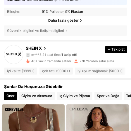
Bileşim:
91% Poliester, 9% Elastan
Daha fazla göster
Güvenlik bilgileri ve iletişim bilgileri
117K Takipçiler
SHEIN X
4,90
Takip Et
m***3
21 saat önce
'i takip etti
s***0
göz atıyor
117K Takipçiler
46K Yakın zamanda satıldı
77K Yeniden satın alma
4,90
iyi kalite (9999+)
çok tatlı (9000+)
iyi uyum sağlamak (5000+)
117K Takipçiler
4,90
Şunlar Da Hoşunuza Gidebilir
117K Takipçiler
4,90
Öner
Giyim ve Aksesuar
İç Giyim ve Pijama
Spor ve Doğa
Tak
117K Takipçiler
4,90
117K Takipçiler
4,90
117K Takipçiler
4,90