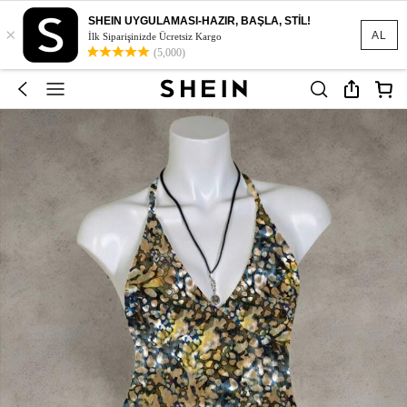
SHEIN UYGULAMASI-HAZIR, BAŞLA, STİL!
×
AL
İlk Siparişinizde Ücretsiz Kargo
(5,000)