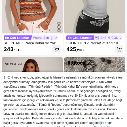
En Çok Satanlar
#Boho Şenliği
En Çok Satanlar
SHEIN ICON
SHEIN BAE 1 Parça Bahar ve Yaz Tı
SHEIN ICON 2 Parça/Set Kadın Kır
ğ İşi Çizgili Basit V Yaka Askılı Atlet
mızı Şeffaf Askılı Bluz ve Siyah Dan
243
425
,10TL
,28TL
Üstü, Tatil İlkbahar Yaz Şık Seksi Pl
tel İnce Askılı Bluz
aj Tatili, Tatil Adası, Balayı Kadını, H
avuz Partisi Tatili İçin Uygun
SHEIN web sitemizde, talep ettiğiniz hizmeti sağlamak ve mümkün olan en iyi web sitesi
deneyimini sunmayı amaçlamak için çerezler ve benzer teknolojiler kullanıyoruz.
İstediğiniz zaman “Tümünü Reddet”, “Tümünü Kabul Et” seçeneğini kullanabilir veya
çerez tercihlerinizi ayarlayabilirsiniz. “Tümünü Kabul Et” seçeneğini seçtiğinizde, trafiği
analiz etmemize, gelişmiş işlevsellik sunmamıza ve SHEIN ile alışveriş deneyiminizi
tamamlamak için içeriği ve reklamları kişiselleştirmemize yardımcı olan tüm isteğe bağlı
çerezleri ayarlayacağız. “Tümünü Reddet” seçeneğini seçtiğinizde, web sitemizin
çalışmasını sağlayan kesinlikle gerekli çerezlerin kullanımına izin verirsiniz. Bunları
tarayıcı ayarlarınızı değiştirerek devre dışı bırakabilirsiniz, ancak bu web sitesinin
işleyişini etkileyebilir. Kullandığımız çerezler hakkında daha fazla bilgi edinmek ve isteğe
bağlı çerez ayarlarınızı ayarlamak için lütfen “Çerezleri Yönet” seçeneğini seçin.