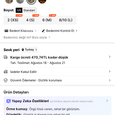
Boyut
:
US
Standart
5 left
5 left
5 left
2
(XS)
4
(S)
6
(M)
8/10
(L)
Bedent Kılavuzu
Bedenimi Kontrol Et
Bedeniniz değil mi? Bize söyle
Sevk yeri
Turkey
Kargo ücreti 470,74TL kadar düşük
Tah. Teslimat:
Ağustos 18 - Ağustos 21
İadeler Kabul Edilir
Güvenli Ödemeler · Gizlilik koruması
Ürün Detayları
Yapay Zeka Özellikleri
ayrıntılara dayalı olarak oluşturulan
Örme kumaş:
Örgü hissi veren, rahat bir görünüm.
Gündelik:
Günlük kullanım için rahat bir stil.