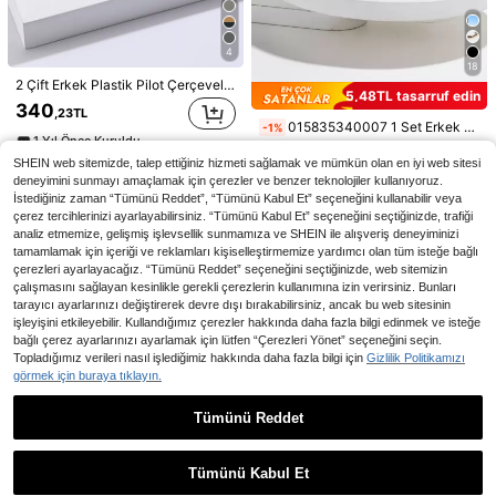
2 kaldı
266
,14TL
182
,19TL
4
18
2 Çift Erkek Plastik Pilot Çerçeveli Klasik Güneş Gözlüğü, Zamansız, UV Korumalı, Tropikal Plaj Tatili, Araba Kullanma, Kamp Yapmak İçin Uygun, Boho Şık Tasarım, Yaz Plaj Tatili, Açık Hava Aktiviteleri ve Seyahat İçin İdeal
5,48TL tasarruf edin
340
,23TL
015835340007 1 Set Erkek MINI Küçük Altıgen Çerçeveli Vintage Tam Metal Gözlük, Gradyan Renkli Sokak Tatil Dış Mekan Plaj Kadın Günlük İşe Gidiş Klasik Vintage Gezgin Moda Gözlüğü (Kayıp Önleyici İp, PU Gözlük Kılıfı, Gözlük Bezi Dahil), Tüm Mevsimler Erkek/Kadın Steampunk Punk Taşınabilir, Sürüş, Balıkçılık
-1%
1 Yıl Önce Kuruldu
370
,41TL
SHEIN web sitemizde, talep ettiğiniz hizmeti sağlamak ve mümkün olan en iyi web sitesi
deneyimini sunmayı amaçlamak için çerezler ve benzer teknolojiler kullanıyoruz.
Yüksek Tekrar Eden Müşteriler
İstediğiniz zaman “Tümünü Reddet”, “Tümünü Kabul Et” seçeneğini kullanabilir veya
çerez tercihlerinizi ayarlayabilirsiniz. “Tümünü Kabul Et” seçeneğini seçtiğinizde, trafiği
analiz etmemize, gelişmiş işlevsellik sunmamıza ve SHEIN ile alışveriş deneyiminizi
tamamlamak için içeriği ve reklamları kişiselleştirmemize yardımcı olan tüm isteğe bağlı
çerezleri ayarlayacağız. “Tümünü Reddet” seçeneğini seçtiğinizde, web sitemizin
çalışmasını sağlayan kesinlikle gerekli çerezlerin kullanımına izin verirsiniz. Bunları
tarayıcı ayarlarınızı değiştirerek devre dışı bırakabilirsiniz, ancak bu web sitesinin
işleyişini etkileyebilir. Kullandığımız çerezler hakkında daha fazla bilgi edinmek ve isteğe
bağlı çerez ayarlarınızı ayarlamak için lütfen “Çerezleri Yönet” seçeneğini seçin.
Topladığımız verileri nasıl işlediğimiz hakkında daha fazla bilgi için
Gizlilik Politikamızı
görmek için buraya tıklayın.
8
En Çok Satanlar
OHEMADO
3 Adet Erkek Premium Estetik Modern Minimalist Şeffaf Gözlük, Günlük Yaşam, Ofis Okuması, Tatil Hediyesi, Dış Mekan Seyahat Dekoru ve Bilgisayar Okuması İçin Uygun
-7%
Yeni Dikdörtgen Büyük Boy Yüksek Kaliteli Metal Çift Köprü Tasarımlı Dekoratif Numarasız Gözlük, Kadın ve Erkekler İçin Sokak Stiline Uygun Günlük Kullanım Dekoratif Gözlük
-4%
Tümünü Reddet
5 kaldı
291
,39TL
Benzer stokta olan ürünleri göster
Tümünü Görüntüle
291
,39TL
Tümünü Kabul Et
Üzgünüm, ürün tükendi.
Turuncu Retro Dikdörtgen Plastik Pilot Güneş Gözlüğü, Klasik Moda Gözlük, Açık Hava Seyahatleri, Plaj ve Günlük Kullanım İçin, Yaz UV Korumalı Sürüş Gözlüğü, Unisex