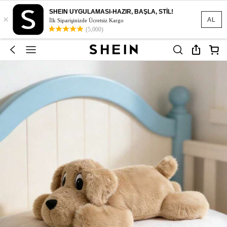
SHEIN UYGULAMASI-HAZIR, BAŞLA, STİL!
×
AL
İlk Siparişinizde Ücretsiz Kargo
(5,000)