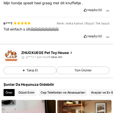
Mijn
hondje
speelt
heel
graag
met
dit
knuffeltje
.
Helpful
(0)
b***1
Renk: moka kahve / Boyut: Tek boyut
Toll
einfach
s
üß🤗🤗🤗🤗🤗🤗🤗🤗
Helpful
(0)
15 Takipçiler
4,73
ZHUOXUEGE Pet Toy House
g***3
1 gün önce
'i takip etti
15 Takipçiler
4,73
15 Takipçiler
4,73
Takip Et
Tüm Ürünler
Şunlar Da Hoşunuza Gidebilir
Öner
Güzel Evim
Cep Telefonları ve Aksesuarları
Araçlar ve Ev G