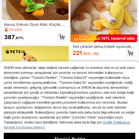
Havuç Kokulu Oyun Matı, Küçük, O
rta ve Büyük Köpekler ve Kediler İçi
20 kaldı
n Uygun, Havuçlu Evcil Hayvan Öd
387
ül Oyuncağı, Evcil Hayvan Stres Gi
,97TL
2,19TL tasarruf edin
derici Oyuncak, Köpek Çiğneme Oy
uncağı, Havuç Şeklinde Çekmeli Kö
Ses çıkaran peluş köpek oyuncakla
pek Oyuncağı, Tüm Köpek Irkları İçi
rı, orta ve büyük köpekler için uygu
221
,70TL
-1%
n Yiyecek Arama Becerilerini Gelişti
n çeşitli hayvan figürlü evcil hayva
rmeye Yönelik Dayanıklı Çiğneme O
n oyuncakları, doldurulmuş yavru k
yuncağı, Yıkanabilir
öpek çiğneme oyuncakları, sevimli
SHEIN web sitemizde, talep ettiğiniz hizmeti sağlamak ve mümkün olan en iyi web sitesi
köpek arkadaşı hediye oyuncakları.
deneyimini sunmayı amaçlamak için çerezler ve benzer teknolojiler kullanıyoruz.
İstediğiniz zaman “Tümünü Reddet”, “Tümünü Kabul Et” seçeneğini kullanabilir veya
çerez tercihlerinizi ayarlayabilirsiniz. “Tümünü Kabul Et” seçeneğini seçtiğinizde, trafiği
analiz etmemize, gelişmiş işlevsellik sunmamıza ve SHEIN ile alışveriş deneyiminizi
tamamlamak için içeriği ve reklamları kişiselleştirmemize yardımcı olan tüm isteğe bağlı
çerezleri ayarlayacağız. “Tümünü Reddet” seçeneğini seçtiğinizde, web sitemizin
çalışmasını sağlayan kesinlikle gerekli çerezlerin kullanımına izin verirsiniz. Bunları
tarayıcı ayarlarınızı değiştirerek devre dışı bırakabilirsiniz, ancak bu web sitesinin
işleyişini etkileyebilir. Kullandığımız çerezler hakkında daha fazla bilgi edinmek ve isteğe
bağlı çerez ayarlarınızı ayarlamak için lütfen “Çerezleri Yönet” seçeneğini seçin.
Topladığımız verileri nasıl işlediğimiz hakkında daha fazla bilgi için
Gizlilik Politikamızı
2,19TL tasarruf edin
görmek için buraya tıklayın.
Peluş Kedi Bebeği - Yumuşak ve D
ayanıklı, Dişleri Korur, İç Mekan Ked