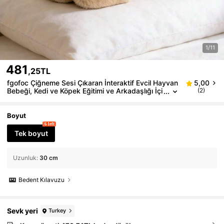
1/11
481
,25TL
fgofoc Çiğneme Sesi Çıkaran İnteraktif Evcil Hayvan
5,00
Bebeği, Kedi ve Köpek Eğitimi ve Arkadaşlığı İçi
(2)
n Yumuşak ve Peluş Çiğneme Bebeği, Tüm Köp
ek Irkları İçin Uygun Çizgi Film Tasarımı, Kalınlaştırıl
mış Çift Katmanlı Malzeme
Boyut
6 left
Tek boyut
Uzunluk
:
30 cm
Bedent Kılavuzu
Sevk yeri
Turkey