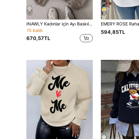
16
INAWLY Kadınlar için Ayı Baskılı Yuvarlak Yaka Sweatshirt, Uzun Kollu Üstler, Mezuniyet, Okula Dönüş, Öğretmen, Okula Dönüş Sonbahar Sweatshirt
15 kaldı
594,85TL
670,57TL