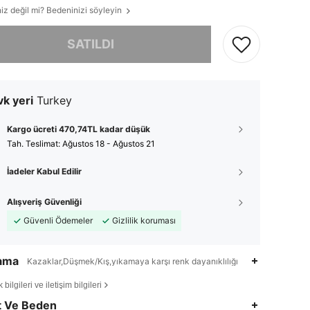
iz değil mi? Bedeninizi söyleyin
, ürün tükendi.
SATILDI
k yeri
Turkey
Kargo ücreti 470,74TL kadar düşük
Tah. Teslimat:
Ağustos 18 - Ağustos 21
İadeler Kabul Edilir
Alışveriş Güvenliği
Güvenli Ödemeler
Gizlilik koruması
lama
Kazaklar,Düşmek/Kış,yıkamaya karşı renk dayanıklılığı
bilgileri ve iletişim bilgileri
4,82
17K
1.1M
t Ve Beden