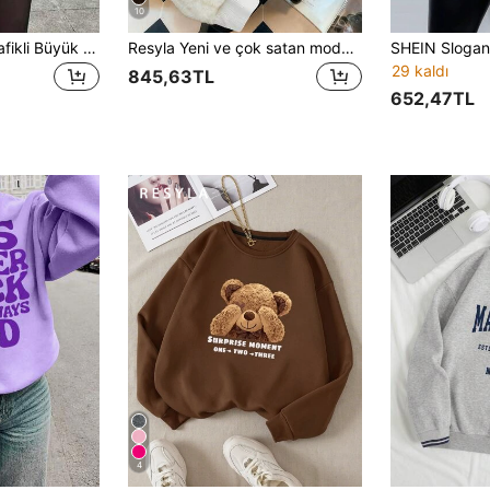
10
Kaliforniya Ayısı Grafikli Büyük Beden Günlük Yuvarlak Yaka Uzun Kollu Kadın Sweatshirt'ü İlkbahar İçin
Resyla Yeni ve çok satan model, yumuşak ve mumsu, renk bloklu pelüş dokulu kadın kapüşonlu sweatshirt, alışverişe ve kız arkadaşlarınızla dışarı çıkmaya mükemmel uyum sağlar, ilkbahar, sonbahar ve kış için şık ve sıcaktır.
29 kaldı
845,63TL
652,47TL
4