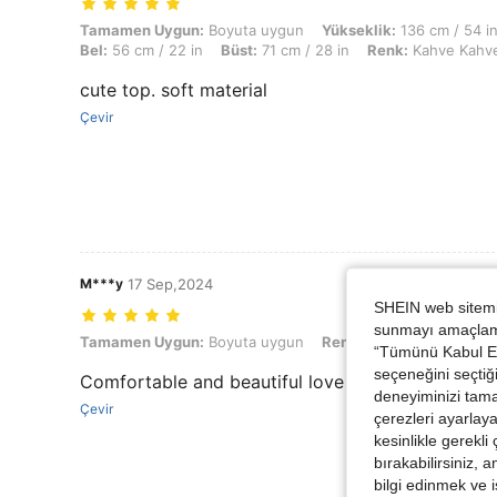
Tamamen Uygun: Boyuta uygun, Yükseklik: 136 cm / 54 in, Ağırlık: 36
Tamamen Uygun:
Boyuta uygun
Yükseklik:
136 cm / 54 i
Bel:
56 cm / 22 in
Büst:
71 cm / 28 in
Renk:
Kahve Kahve
cute top. soft material
Çevir
M***y
17 Sep,2024
SHEIN web sitemiz
sunmayı amaçlamak
Tamamen Uygun: Boyuta uygun, Renk: Kahve Kahverengi, Boyut: L
Tamamen Uygun:
Boyuta uygun
Renk:
Kahve Kahverengi
“Tümünü Kabul Et”
seçeneğini seçtiği
Comfortable and beautiful love it 🥰
deneyiminizi tama
Çevir
çerezleri ayarlay
kesinlikle gerekli
bırakabilirsiniz, 
bilgi edinmek ve i