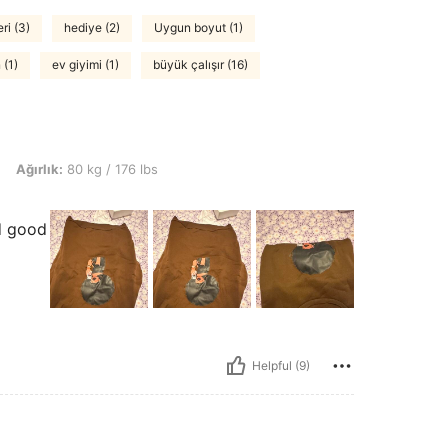
eri (3)
hediye (2)
Uygun boyut (1)
 (1)
ev giyimi (1)
büyük çalışır (16)
0 kg / 176 lbs, Renk: Kahve Kahverengi, Boyut: S
Ağırlık:
80 kg / 176 lbs
nd good
Helpful (9)