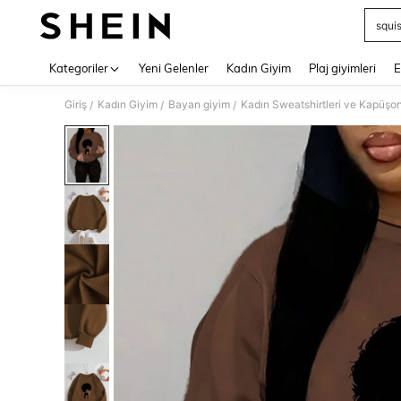
squi
Use up 
Kategoriler
Yeni Gelenler
Kadın Giyim
Plaj giyimleri
E
Giriş
Kadın Giyim
Bayan giyim
Kadın Sweatshirtleri ve Kapüşon
/
/
/