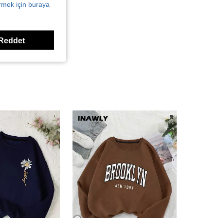
örmek için buraya
Reddet