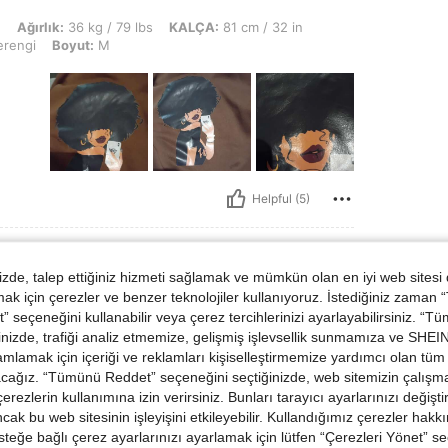
 kg / 79 lbs, KALÇA: 81 cm / 32 in, Bel: 56 cm / 22 in, Büst: 71 cm / 28 in, Renk
n
Ağırlık:
36 kg / 79 lbs
KALÇA:
81 cm / 32 in
rengi
Boyut:
M
Helpful (5)
de, talep ettiğiniz hizmeti sağlamak ve mümkün olan en iyi web sitesi
 için çerezler ve benzer teknolojiler kullanıyoruz. İstediğiniz zaman
Boyut:
L
 seçeneğini kullanabilir veya çerez tercihlerinizi ayarlayabilirsiniz. “T
nizde, trafiği analiz etmemize, gelişmiş işlevsellik sunmamıza ve SHEIN 
mlamak için içeriği ve reklamları kişiselleştirmemize yardımcı olan tüm 
acağız. “Tümünü Reddet” seçeneğini seçtiğinizde, web sitemizin çalışm
 çerezlerin kullanımına izin verirsiniz. Bunları tarayıcı ayarlarınızı değişt
ancak bu web sitesinin işleyişini etkileyebilir. Kullandığımız çerezler hak
steğe bağlı çerez ayarlarınızı ayarlamak için lütfen “Çerezleri Yönet” s