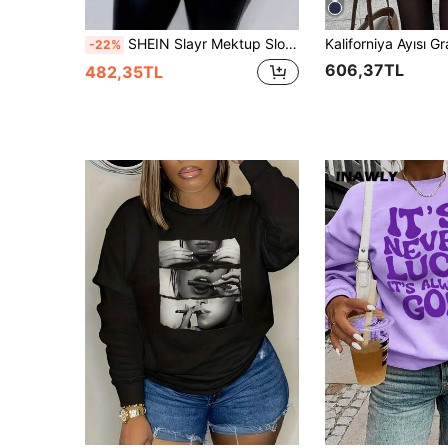
SHEIN Slayr Mektup Slogan Gündelik Kadın Tişörtü
-22%
606,37TL
482,35TL