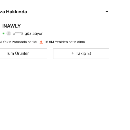
4,82
17K
1.1M
za Hakkında
4,82
17K
1.1M
INAWLY
p***8
göz atıyor
4,82
17K
1.1M
Derecelendirme
Ürünler
Takipçiler
M Yakın zamanda satıldı
18.8M Yeniden satın alma
4,82
17K
1.1M
Tüm Ürünler
Takip Et
4,82
17K
1.1M
4,82
17K
1.1M
4,82
17K
1.1M
4,82
17K
1.1M
4,82
17K
1.1M