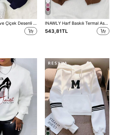
5
INAWLY Harf ve Çiçek Desenli Termal Kazak, Uzun Kollu Üstler, Mezuniyet, Okula Dönüş, Öğretmen, Kadın, Sonbahar Okula Dönüş
INAWLY Harf Baskılı Termal Astarlı Sweatshirt, Uzun Kollu Üstler, Mezuniyet, Okula Dönüş, Öğretmen, Kadın, Okula Dönüş Sonbahar Sweatshirt
543,81TL