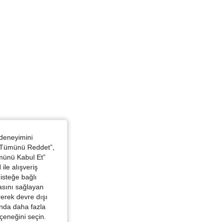
: Kahve Kahverengi, Boyut: M
 deneyimini
 “Tümünü Reddet”,
ümünü Kabul Et”
ile alışveriş
isteğe bağlı
asını sağlayan
irerek devre dışı
kında daha fazla
eçeneğini seçin.