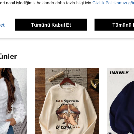
eri nasıl işlediğimiz hakkında daha fazla bilgi için
Gizlilik Politikamızı g
Helpful (3)
dirme Görüntüle
et
Tümünü Kabul Et
Tümünü 
ünler