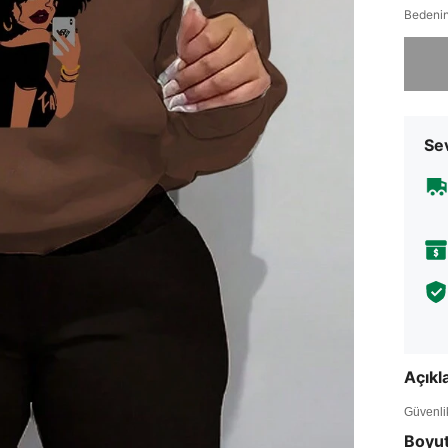
Bedenin
Üzgünüm
Sev
Açık
Güvenlik 
Boyu