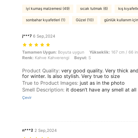
iyi kumaş malzemesi (49)
sıcak tutmak (6)
kış kıyafetl
sonbahar kıyafetleri (1)
Güzel (10)
günlük kullanım için
j***7
6 Sep,2024
Tamamen Uygun: Boyuta uygun, Yükseklik: 167 cm / 66 in, Ağırlık: 8
Tamamen Uygun:
Boyuta uygun
Yükseklik:
167 cm / 66 in
Renk:
Kahve Kahverengi
Boyut:
S
Product Quality
:
very good quality. Very thick a
for winter. Is also stylish. Very true to size
True to Product Images
:
just as in the photo
Smell Description
:
it doesn’t have any smell at all
Çevir
n***2
2 Sep,2024