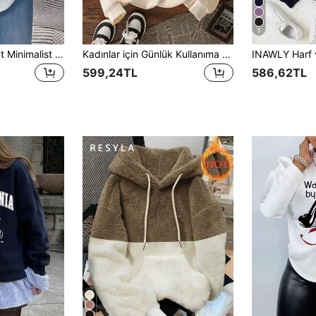
5
EMERY ROSE Rahat Minimalist Kahverengi El Boyaması Kalp Grafik Baskılı Yuvarlak Yaka Ekose Rahat Beyaz Sweatshirt, Kavisli Etek Ucu Yan Yırtmaç Tasarımı, Sonbahar/Kış İçin Uygun
Kadınlar için Günlük Kullanıma Uygun, Yuvarlak Yakalı, Kahve Temalı, El Hareketi Baskılı Sweatshirt, Şık ve Çok Yönlü, Sonbahar/Kış/İlkbahar Mevsimlerine Uygun.
599,24TL
586,62TL