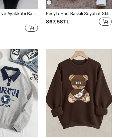
SHEIN Slogan ve Ayakkabı Baskılı Termal Astarlı Sweatshirt "Görerek Değil, İnançla Yürü", Uzun Kollu Üstler Mezuniyet, Okula Dönüş, Mezuniyet, Öğretmen Kadın, Okula Dönüş Kazak Sonbahar Sweatshirt
Resyla Harf Baskılı Seyahat Stili Kadın Normal Kapüşonlu Uzun Kollu Sweatshirt, Arkadaşlar İçin Hediye, Sonbahar/Kış
867,58TL