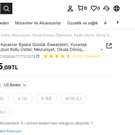
0
0
 to select.
Beden
Mücevher Ve Aksesuarlar
Güzellik ve sağlık
Ayakkabı
Ev T
SHEIN Karakter Baskılı Günlük Sweatshirt, Yuvarlak Yaka, Uzun Kollu Üstler, Mezuniyet, Okula Dönüş, Öğretmen, Kadın Giyim, Okula Dönüş Kazak, Sonbahar Sweatshirt
Karakter Baskılı Günlük Sweatshirt, Yuvarlak
Uzun Kollu Üstler, Mezuniyet, Okula Dönüş,
en, Kadın Giyim, Okula Dönüş Kazak, Sonbahar
z2309264777703278
(1000+ Yorumlar)
hirt
5
,09TL
ICE AND AVAILABILITY
t
US Beden
S)
4 (S)
6 (M)
8/10 (L)
XL)
Müşterilerin %'ı ürünün bedeni tam olduğunu düşündü
ent Kılavuzu