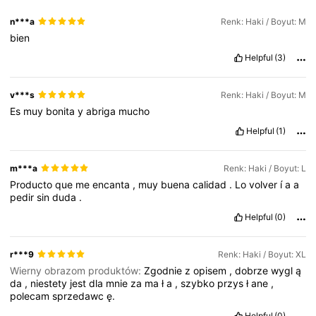
n***a
Renk: Haki / Boyut: M
bien
Helpful
(3)
v***s
Renk: Haki / Boyut: M
Es
muy
bonita
y
abriga
mucho
Helpful
(1)
m***a
Renk: Haki / Boyut: L
Producto
que
me
encanta
,
muy
buena
calidad
.
Lo
volver
í
a
a
pedir
sin
duda
.
Helpful
(0)
r***9
Renk: Haki / Boyut: XL
Wierny obrazom produktów:
Zgodnie
z
opisem
,
dobrze
wygl
ą
da
,
niestety
jest
dla
mnie
za
ma
ł
a
,
szybko
przys
ł
ane
,
polecam
sprzedawc
ę.
Helpful
(0)