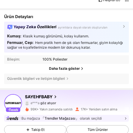
Ürün Detayları
Yapay Zeka Özellikleri
ayrıntılara dayalı olarak oluşturulan
Kumaş:
Klasik kumaş görünümü, kolay kullanım.
Fermuar, Cep:
Hem pratik hem de şık olan fermuarlar, giyim kolaylığı
sağlar ve kıyafetlerinize modern bir dokunuş katar.
Bileşim:
100% Poliester
Daha fazla göster
Güvenlik bilgileri ve iletişim bilgileri
54K Takipçiler
4,81
SAYEHFBABY
e***a
göz atıyor
54K Takipçiler
4,81
99K+ Yakın zamanda satıldı
17K+ Yeniden satın alma
Bu mağaza
「Trendler Mağazası」
olarak seçildi
54K Takipçiler
4,81
Takip Et
Tüm Ürünler