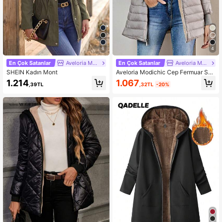
6
4
En Çok Satanlar
Aveloria Modichic
En Çok Satanlar
Aveloria Modichic
SHEIN Kadın Mont
Aveloria Modichic Cep Fermuar Sad
e Gündelik Kadın Kışlık Mont
1.067
1.214
,32TL
-20%
,39TL