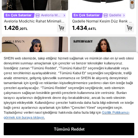
5
En Çok Satanlar
Aveloria Modichic
En Çok Satanlar
Qadelle
Aveloria Modichic Rahat Minimalist
Qadelle Normal Kesim Düz Renk Te
Dolgulu Yalıtımlı Polyfill Sentetik Yal
rmal Astarlı Kapüşonlu Ceket, Sonb
1.426
1.434
,20TL
,44TL
ıtımlı Kışlık Mont Kışlık Ceket-Şişm
ahar/Kış Termal Giyimine Uygun
e Kapüşonlu Ceket, Kış
SHEIN web sitemizde, talep ettiğiniz hizmeti sağlamak ve mümkün olan en iyi web sitesi
deneyimini sunmayı amaçlamak için çerezler ve benzer teknolojiler kullanıyoruz.
İstediğiniz zaman “Tümünü Reddet”, “Tümünü Kabul Et” seçeneğini kullanabilir veya
çerez tercihlerinizi ayarlayabilirsiniz. “Tümünü Kabul Et” seçeneğini seçtiğinizde, trafiği
analiz etmemize, gelişmiş işlevsellik sunmamıza ve SHEIN ile alışveriş deneyiminizi
tamamlamak için içeriği ve reklamları kişiselleştirmemize yardımcı olan tüm isteğe bağlı
çerezleri ayarlayacağız. “Tümünü Reddet” seçeneğini seçtiğinizde, web sitemizin
çalışmasını sağlayan kesinlikle gerekli çerezlerin kullanımına izin verirsiniz. Bunları
tarayıcı ayarlarınızı değiştirerek devre dışı bırakabilirsiniz, ancak bu web sitesinin
işleyişini etkileyebilir. Kullandığımız çerezler hakkında daha fazla bilgi edinmek ve isteğe
bağlı çerez ayarlarınızı ayarlamak için lütfen “Çerezleri Yönet” seçeneğini seçin.
Topladığımız verileri nasıl işlediğimiz hakkında daha fazla bilgi için
Gizlilik Politikamızı
görmek için buraya tıklayın.
68,59TL tasarruf edin
Tümünü Reddet
En Çok Satanlar
SOLERSUN
En Çok Satanlar
SAYEHFBABY
SOLERSUN Kadın Zarif Vintag
SAYEHFBABY Rahat ve şık Argyle d
NEW