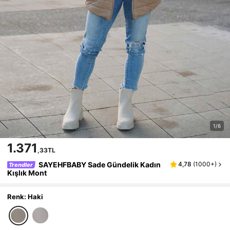
1/6
1.371
,33TL
SAYEHFBABY Sade Gündelik Kadın
4,78
(
1000+
)
Trendler
Kışlık Mont
Renk: Haki