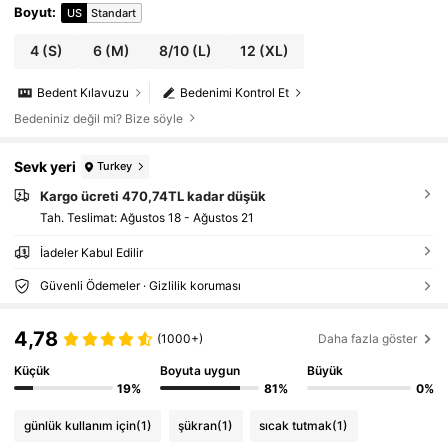
Boyut
:
US
Standart
4
(S)
6
(M)
8/10
(L)
12
(XL)
Bedent Kılavuzu
Bedenimi Kontrol Et
Bedeniniz değil mi? Bize söyle
Sevk yeri
Turkey
Kargo ücreti 470,74TL kadar düşük
Tah. Teslimat:
Ağustos 18 - Ağustos 21
İadeler Kabul Edilir
Güvenli Ödemeler · Gizlilik koruması
4,78
(1000+)
Daha fazla göster
Küçük
Boyuta uygun
Büyük
19%
81%
0%
günlük kullanım için
(1)
şükran
(1)
sıcak tutmak
(1)