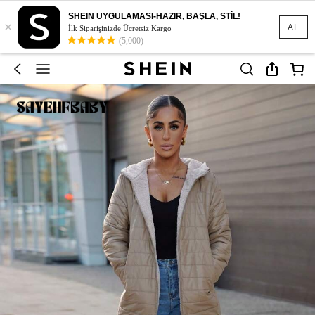
SHEIN UYGULAMASI-HAZIR, BAŞLA, STİL!
×
AL
İlk Siparişinizde Ücretsiz Kargo
(5,000)