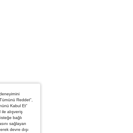
 Siyah, Boyut: S
 deneyimini
 “Tümünü Reddet”,
ümünü Kabul Et”
ile alışveriş
isteğe bağlı
asını sağlayan
irerek devre dışı