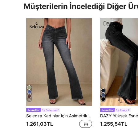
Müşterilerin İncelediği Diğer Ür
15
Selenza
Dazy
Trendler
Trendler
Selenza Kadınlar için Asimetrik Bel Kesimli, Günlük Kullanıma Uygun, Geniş Paçalı Kot Pantolon
1.261,03TL
1.255,54TL