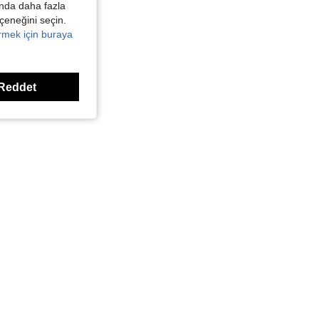
kında daha fazla
eçeneğini seçin.
örmek için buraya
Reddet