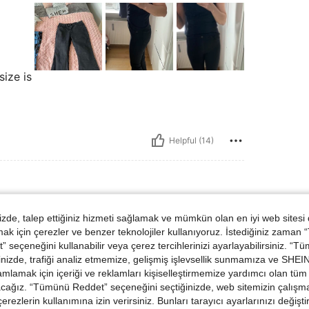
size is
Helpful (14)
kg / 115 lbs, Büst: 92 cm / 36 in, Bel: 64 cm / 25 in, KALÇA: 93 cm / 37 in, Renk:
n
Ağırlık:
52 kg / 115 lbs
Büst:
92 cm / 36 in
de, talep ettiğiniz hizmeti sağlamak ve mümkün olan en iyi web sitesi
oyut:
S
 için çerezler ve benzer teknolojiler kullanıyoruz. İstediğiniz zaman
 seçeneğini kullanabilir veya çerez tercihlerinizi ayarlayabilirsiniz. “T
!
nizde, trafiği analiz etmemize, gelişmiş işlevsellik sunmamıza ve SHEIN 
e za
mlamak için içeriği ve reklamları kişiselleştirmemize yardımcı olan tüm 
acağız. “Tümünü Reddet” seçeneğini seçtiğinizde, web sitemizin çalışm
 çerezlerin kullanımına izin verirsiniz. Bunları tarayıcı ayarlarınızı değişt