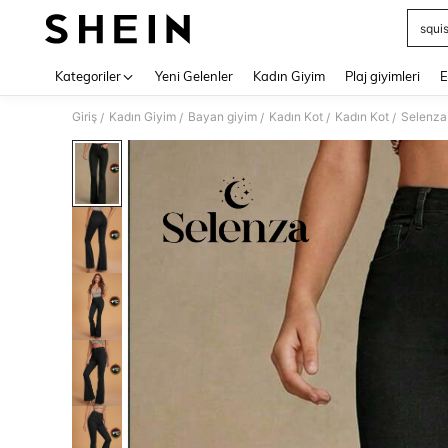
squi
Use up 
Kategoriler
Yeni Gelenler
Kadın Giyim
Plaj giyimleri
E
Giriş
Kadın Giyim
Bayan giyim
Kadın Kot
Kadın Kot
Selenza 
/
/
/
/
/