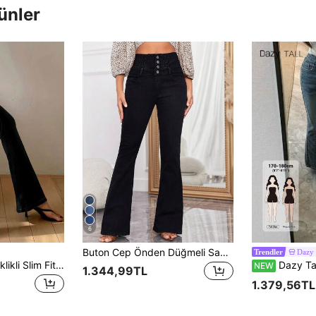
ünler
6
Buton Cep Önden Düğmeli Sade Kadın Kot
Dazy
Trendler
DAZY Yüksek Esneklikli Slim Fit Yıkanmış Mavi Flare Pantolon, Çok Yönlü Her Mevsim Düşük Bel Pantolon
Dazy Tall Kadın Yırtmaçlı
NEW
1.344,99TL
1.379,56TL