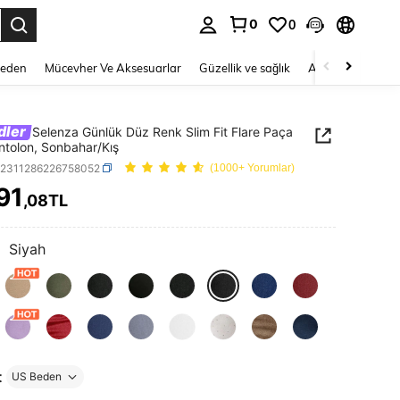
0
0
 to select.
Beden
Mücevher Ve Aksesuarlar
Güzellik ve sağlık
Ayakkabı
Ev T
dler
Selenza Günlük Düz Renk Slim Fit Flare Paça
ntolon, Sonbahar/Kış
z2311286226758052
(1000+ Yorumlar)
91
,08TL
ICE AND AVAILABILITY
:
Siyah
t
US Beden