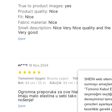
True to product images
:
yes
Product quality
:
Nice
Fit
:
Nice
Fabric material
:
Nice
Smell description
:
Nice Very Nice quality and the 
Very good
Çevir
m***1
18 Nov,2024
Tamamen Uygun: Boyuta uygun, Yükseklik: 162 cm / 64 in, Ağırlık: 52 
Tamamen Uygun:
Boyuta uygun
Yükseklik:
162 cm / 64 i
SHEIN web sitemiz
Bel:
64 cm / 25 in
KALÇA:
93 cm / 37 in
Renk:
Siyah
B
sunmayı amaçlamak
“Tümünü Kabul Et”
Ogromna preporuka za ove hlače! Savršeno stoje
seçeneğini seçtiği
Imaju malo elastina u sebi tako da su jako ugodn
deneyiminizi tama
nošenje!
çerezleri ayarlay
Çevir
kesinlikle gerekli