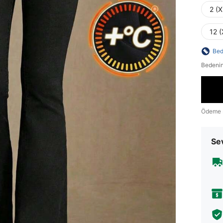
2 (X
12 (
Bed
Bedenin
Ödeme 
Sev