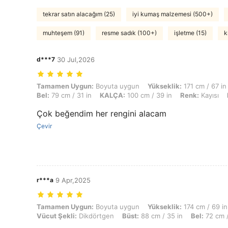
tekrar satın alacağım (25)
iyi kumaş malzemesi (500+)
muhteşem (91)
resme sadık (100+)
işletme (15)
k
d***7
30 Jul,2026
Tamamen Uygun: Boyuta uygun, Yükseklik: 171 cm / 67 in, Ağırlık: 68 
Tamamen Uygun:
Boyuta uygun
Yükseklik:
171 cm / 67 in
Bel:
79 cm / 31 in
KALÇA:
100 cm / 39 in
Renk:
Kayısı
Çok beğendim her rengini alacam
Çevir
r***a
9 Apr,2025
Tamamen Uygun: Boyuta uygun, Yükseklik: 174 cm / 69 in, Ağırlık: 69 
Tamamen Uygun:
Boyuta uygun
Yükseklik:
174 cm / 69 in
Vücut Şekli:
Dikdörtgen
Büst:
88 cm / 35 in
Bel:
72 cm /