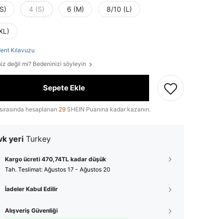
S)
4 (S)
6 (M)
8/10 (L)
XL)
ent Kılavuzu
iz değil mi? Bedeninizi söyleyin
Sepete Ekle
sırasında hesaplanan
29
SHEIN Puanına kadar kazanın.
k yeri
Turkey
Kargo ücreti 470,74TL kadar düşük
Tah. Teslimat:
Ağustos 17 - Ağustos 20
İadeler Kabul Edilir
Alışveriş Güvenliği