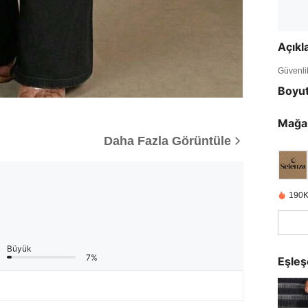
Açık
Güvenlik 
Boyu
Mağa
Daha Fazla Görüntüle
190K
Büyük
7%
Eşleş