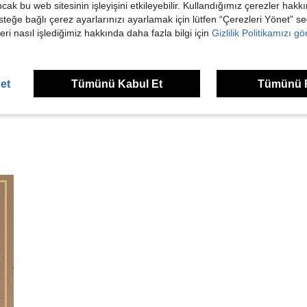
ancak bu web sitesinin işleyişini etkileyebilir. Kullandığımız çerezler hak
steğe bağlı çerez ayarlarınızı ayarlamak için lütfen “Çerezleri Yönet” s
Helpful (8)
eri nasıl işlediğimiz hakkında daha fazla bilgi için
Gizlilik Politikamızı g
dirme Görüntüle
et
Tümünü Kabul Et
Tümünü 