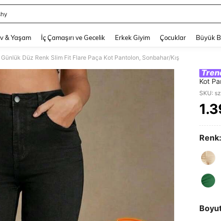
shy
and down arrow keys to navigate search Son arama and Keşif Arama. Press Enter
v & Yaşam
İç Çamaşırı ve Gecelik
Erkek Giyim
Çocuklar
Büyük 
Günlük Düz Renk Slim Fit Flare Paça Kot Pantolon, Sonbahar/Kış
Tren
Kot Pa
SKU: s
1.3
PR
Renk
Boyu