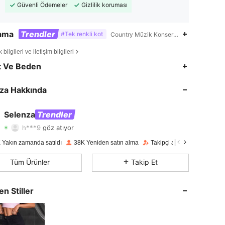
Güvenli Ödemeler
Gizlilik koruması
lama
Trendler
#Tek renkli kot
Country Müzik Konseri,Kurban Bayramı
bilgileri ve iletişim bilgileri
4,77
628
79K
t Ve Beden
4,77
628
79K
za Hakkında
4,77
628
79K
Selenza
Trendler
h***9
göz atıyor
4,77
628
79K
Derecelendirme
Ürünler
Takipçiler
 Yakın zamanda satıldı
38K Yeniden satın alma
Takipçi artışı 25%
4,77
628
79K
Tüm Ürünler
Takip Et
4,77
628
79K
en Stiller
4,77
628
79K
4,77
628
79K