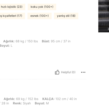
hızlı lojistik (23)
koku yok (100+)
ış kıyafetleri (17)
esnek (100+)
yanlış stil (18)
1
kg / 150 lbs, Büst: 95 cm / 37 in, Bel: 79 cm / 31 in, KALÇA: 100 cm / 39 in, Renk
Ağırlık:
68 kg / 150 lbs
Büst:
95 cm / 37 in
Boyut:
L
Helpful (0)
kg / 152 lbs, KALÇA: 102 cm / 40 in, Vücut Şekli: Dikdörtgen, Büst: 88 cm / 35 in
Ağırlık:
69 kg / 152 lbs
KALÇA:
102 cm / 40 in
 28 in
Renk:
Siyah
Boyut:
M