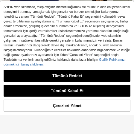
SHEIN web sitemizde, talep ettiğiniz hizmeti sağlamak ve mümkün olan en iyi web sitesi
deneyimini sunmayı amaçlamak için çerezler ve benzer teknolojiler kullanıyoruz.
İstediğiniz zaman “Tümünü Reddet”, “Tümünü Kabul Et” seçeneğini kullanabilir veya
çerez tercihlerinizi ayarlayabilirsiniz. “Tümünü Kabul Et” seçeneğini seçtiğinizde, trafiği
analiz etmemize, gelişmiş işlevsellik sunmamıza ve SHEIN ile alışveriş deneyiminizi
tamamlamak için içeriği ve reklamları kişiselleştirmemize yardımcı olan tüm isteğe bağlı
çerezleri ayarlayacağız. “Tümünü Reddet” seçeneğini seçtiğinizde, web sitemizin
çalışmasını sağlayan kesinlikle gerekli çerezlerin kullanımına izin verirsiniz. Bunları
tarayıcı ayarlarınızı değiştirerek devre dışı bırakabilirsiniz, ancak bu web sitesinin
işleyişini etkileyebilir. Kullandığımız çerezler hakkında daha fazla bilgi edinmek ve isteğe
Benzer stokta olan ürünleri göster
Tümünü Görüntüle
bağlı çerez ayarlarınızı ayarlamak için lütfen “Çerezleri Yönet” seçeneğini seçin.
Topladığımız verileri nasıl işlediğimiz hakkında daha fazla bilgi için
Gizlilik Politikamızı
5
görmek için buraya tıklayın.
6
SHEIN EZwear Dantelli Mektup Gün
delik Kadın Tişörtleri
289
Tümünü Reddet
En Çok Satanlar
Coolane
,74TL
Coolane Karnaval Tarzı Seksi Askılı
Bluz, Kadınlar İçin, Günlük Yazlık
201
,94TL
Tümünü Kabul Et
Üzgünüm, ürün tükendi.
Çerezleri Yönet
TÜKENDI