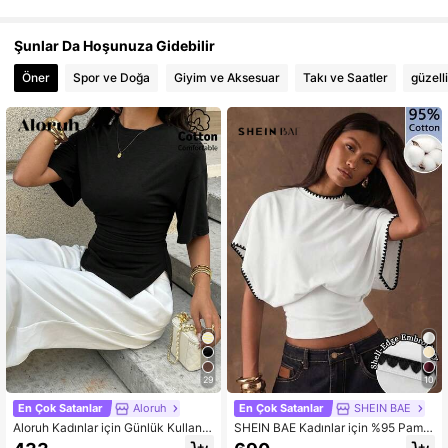
1.1M Takipçiler
4,85
Şunlar Da Hoşunuza Gidebilir
1.1M Takipçiler
4,85
Öner
Spor ve Doğa
Giyim ve Aksesuar
Takı ve Saatler
güzell
1.1M Takipçiler
4,85
1.1M Takipçiler
4,85
1.1M Takipçiler
4,85
29
10
En Çok Satanlar
Aloruh
En Çok Satanlar
SHEIN BAE
Aloruh Kadınlar için Günlük Kullanı
SHEIN BAE Kadınlar için %95 Pamu
ma Uygun Kahverengi Tişört, Yazlık
klu, Beyaz ve Siyah İşlemeli, Günlü