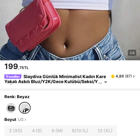
1/4
199
,75TL
Slaydiva Günlük Minimalist Kadın Kare
4,86
(
87
)
Trendler
Yakalı Askılı Bluz/Y2K/Gece Kulübü/Seksi/Y
az İçin Uygun/Okula Dönüş/Dışarı Çıkma/Se
vgililer Günü/Kalp Desenli Y2K Plaj Bluzu
Renk: Beyaz
Boyut
US
2
(XS)
4
(S)
6
(M)
8/10
(L)
12
(XL)