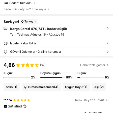
Bedent Kılavuzu
Bedeniniz değil mi? Bize söyle
Sevk yeri
Turkey
Kargo ücreti 470,74TL kadar düşük
Tah. Teslimat:
Ağustos 16 - Ağustos 19
İadeler Kabul Edilir
Güvenli Ödemeler · Gizlilik koruması
4,86
(87)
Daha fazla göster
Küçük
Boyuta uygun
Büyük
2%
89%
9%
seksi
(1)
iyi kumaş malzemesi
(4)
Uygun boyut
(1)
Aşk
(2)
t***a
Renk: Beyaz / Boyut: XS
Satisfied
👌