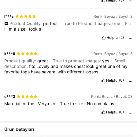
Helpful
(3)
l***s
Renk: Beyaz / Boyut: S
Product Quality:
perfect
True to Product Images:
true
Fit:
I
’
m
a
size
l
took
s
Helpful
(2)
k***9
Renk: Beyaz / Boyut: S
Product quality:
great
True to product images:
yes
Smell
description:
fits
Lovely
and
makes
chest
look
great
one
of
my
favorite
tops
have
several
with
different
logsos
Helpful
(0)
e***3
Renk: Beyaz / Boyut: XS
Material
cotton
.
Very
nice
.
True
to
size
.
No
complains
.
Helpful
(0)
Ürün Detayları