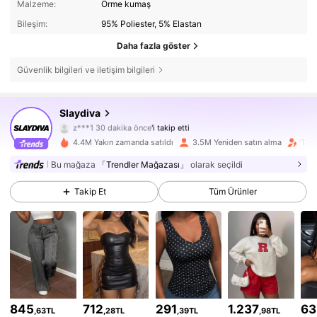
Malzeme:
Örme kumaş
Bileşim:
95% Poliester, 5% Elastan
Daha fazla göster
Güvenlik bilgileri ve iletişim bilgileri
1.1M Takipçiler
4,85
Slaydiva
z***1
30 dakika önce
'i takip etti
f***r
göz atıyor
4.4M Yakın zamanda satıldı
3.5M Yeniden satın alma
Taki
1.1M Takipçiler
4,85
Bu mağaza
「Trendler Mağazası」
olarak seçildi
1.1M Takipçiler
4,85
Takip Et
Tüm Ürünler
1.1M Takipçiler
4,85
1.1M Takipçiler
4,85
1.1M Takipçiler
4,85
845
712
291
1.237
63
,63TL
,28TL
,39TL
,98TL