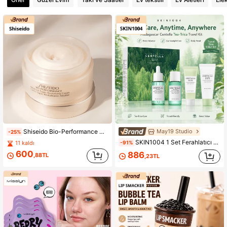
May19 Studio
Shiseido Bio-Performance Advanced Süper Canlandırıcı Krem 18 ml Numune
-25%
SKIN1004 1 Set Ferahlatıcı Yüz Bakım Kiti, 4 Parça Madagascar Centella Asiatica Çay Ağacı Hafif Cilt Bakım Seti, Ampul, Tonik, Köpüklü Temizleyici ve B5 Krem İçerir, Yağ Kontrolü Yüz Bakım Kiti, Yağlı ve Karma Ciltler İçin Uygun, Günlük Bakım ve Seyahat Temel İhtiyacı
-91%
11 kaldı
600
886
,88TL
,23TL