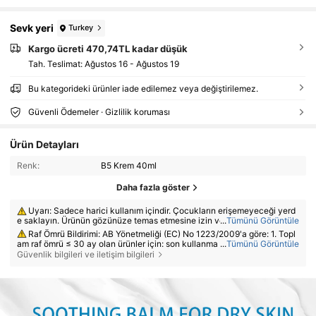
Sevk yeri
Turkey
Kargo ücreti 470,74TL kadar düşük
Tah. Teslimat:
Ağustos 16 - Ağustos 19
Bu kategorideki ürünler iade edilemez veya değiştirilemez.
Güvenli Ödemeler · Gizlilik koruması
Ürün Detayları
Renk:
B5 Krem 40ml
Daha fazla göster
Uyarı: Sadece harici kullanım içindir. Çocukların erişemeyeceği yerd
e saklayın. Ürünün gözünüze temas etmesine izin vermeyin. Hasarlı ve
...
Tümünü Görüntüle
ya tahriş olmuş ciltte kullanmayın. Tahriş oluşursa kullanımı bırakın.
Raf Ömrü Bildirimi: AB Yönetmeliği (EC) No 1223/2009'a göre: 1. Topl
am raf ömrü ≤ 30 ay olan ürünler için: son kullanma tarihi ambalaj üzeri
...
Tümünü Görüntüle
nde kum saati sembolü ⌛ + tarih veya İngilizce olarak "best before" vey
Güvenlik bilgileri ve iletişim bilgileri
a "best used before the end of" + tarih ile belirtilecektir; 2. Toplam raf ö
mrü > 30 ay olan ürünler için: PAO, açık kavanoz sembolü + M ile işaretl
enir; burada M ayları temsil eder. Not: Tek kullanımlık ambalajlı ürünler, a
çılmayan ürünler ve diğer belirtilen ürünler zorunlu PAO işaretlemesinde
n muaftır. Lütfen yalnızca fiziksel ürün ambalajı üzerinde basılı olan işar
etlere bakın; bozulma meydana gelirse kullanımı derhal bırakın.