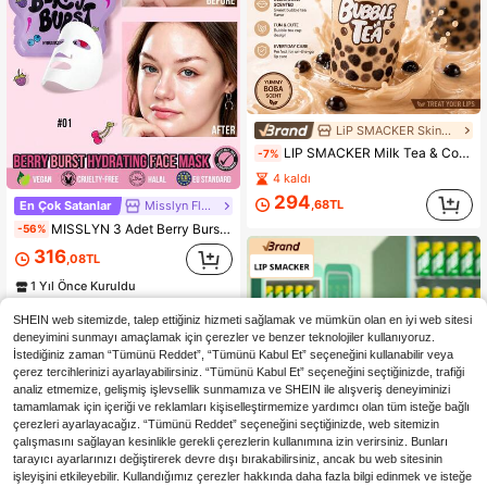
LiP SMACKER Skincare Products
LIP SMACKER Milk Tea & Coffee Serisi Aromalı Dudak Balmı, Uzun Süre Nemlendirici ve Besleyici, Otantik Lezzet, Koleksiyonluk Dekor, Aile, Arkadaşlar ve Sevgililer Günü İçin Mükemmel Hediye, LIPSMACKER
-7%
4 kaldı
294
,68TL
En Çok Satanlar
Misslyn Flagship Store
MISSLYN 3 Adet Berry Burst Nemlendirici Yüz Maskesi, Kuru ve Yağlı Ciltler İçin Uygun, Yaban Mersini Özlü Nemlendirici Kağıt Maske, Cildi Yumuşatan Günlük Yüz Bakımı, Kadınlar İçin Spa Esintili Yüz Maskesi, Seyahat Temel Ürünü
-56%
316
,08TL
1 Yıl Önce Kuruldu
SHEIN web sitemizde, talep ettiğiniz hizmeti sağlamak ve mümkün olan en iyi web sitesi
deneyimini sunmayı amaçlamak için çerezler ve benzer teknolojiler kullanıyoruz.
İstediğiniz zaman “Tümünü Reddet”, “Tümünü Kabul Et” seçeneğini kullanabilir veya
çerez tercihlerinizi ayarlayabilirsiniz. “Tümünü Kabul Et” seçeneğini seçtiğinizde, trafiği
analiz etmemize, gelişmiş işlevsellik sunmamıza ve SHEIN ile alışveriş deneyiminizi
tamamlamak için içeriği ve reklamları kişiselleştirmemize yardımcı olan tüm isteğe bağlı
çerezleri ayarlayacağız. “Tümünü Reddet” seçeneğini seçtiğinizde, web sitemizin
çalışmasını sağlayan kesinlikle gerekli çerezlerin kullanımına izin verirsiniz. Bunları
tarayıcı ayarlarınızı değiştirerek devre dışı bırakabilirsiniz, ancak bu web sitesinin
işleyişini etkileyebilir. Kullandığımız çerezler hakkında daha fazla bilgi edinmek ve isteğe
LiP SMACKER Skincare Products