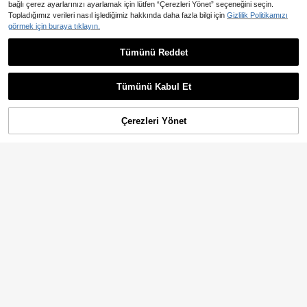
bağlı çerez ayarlarınızı ayarlamak için lütfen “Çerezleri Yönet” seçeneğini seçin.
LIP SMACKER X CoCa Cola 2 Adet Dudak Balmı, E Vitamini ile Uzun Süre Nemlendiren, Kuru ve Çatlamış Dudakları Yatıştıran, Arkadaşlara ve Aileye Hediye Olarak Uygun Doğum Günü Hediyesi LIPSMACKER
-8%
Topladığımız verileri nasıl işlediğimiz hakkında daha fazla bilgi için
Gizlilik Politikamızı
görmek için buraya tıklayın.
9 kaldı
501
,56TL
May19 Studio
Tümünü Reddet
Medicube 1 Kutu 70 Adet Çift Taraflı Gözenek Temizleyici Pamuk Ped, AHA BHA Yüz Tonik Pedleri, Fazla Yağ ve Ölü Deri Bakımı İçin, Dokulu Yüz Temizleme Mendilleri, Yağlı ve Karma Ciltler İçin Uygun, Unisex Günlük Cilt Bakımı, Babalar Günü Hediyesi, Kore Cilt Bakımı
-92%
579
,48TL
Tümünü Kabul Et
Çerezleri Yönet
SEPETE EKLE
LiP SMACKER Skincare Products
LIP SMACKER X CoCa Cola 4 Adet Vişne Portakal Soda Kola Aromalı Uzun Süreli Nemlendirici Doğal Parlak Renkli Dudak Balmı Dudak Makyajı Tüm Cilt Tiplerine Uygun Alkolsüz Sonbahar/Kış Dudak Balmı Parti Hediyesi Sevgililer Günü Hediye Seti LIPSMACKER
-10%
6 kaldı
612
,96TL
LunaPure Beauty