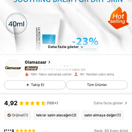
Daha fazla göster
10K Takipçiler
4,91
Glamazaar
10K Takipçiler
4,91
k***3
1 gün önce
'i takip etti
10K Takipçiler
4,91
19K+ Yakın zamanda satıldı
1K+ Yeniden satın alma
10K Takipçiler
4,91
Takip Et
Tüm Ürünler
10K Takipçiler
4,91
4,92
10K Takipçiler
4,91
(100+)
Daha fazla göster
10K Takipçiler
4,91
Orijinal
(1)
tekrar satın alacağım
(2)
satın almaya değer
(1)
10K Takipçiler
4,91
f***8
Renk: B5 Krem 40ml