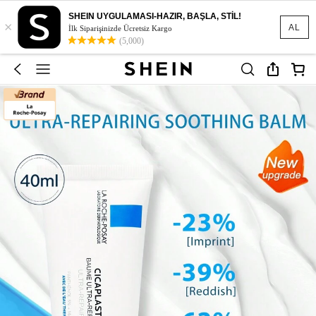
SHEIN UYGULAMASI-HAZIR, BAŞLA, STİL!
×
AL
İlk Siparişinizde Ücretsiz Kargo
(5,000)