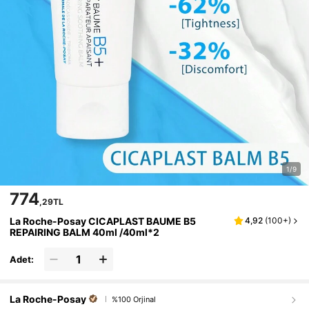
1/9
774
,29TL
La Roche-Posay CICAPLAST BAUME B5
4,92
(
100+
)
REPAIRING BALM 40ml /40ml*2
Adet:
La Roche-Posay
%100 Orjinal