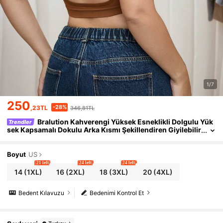
1/7
250
-28%
,23TL
346,81TL
Bralution Kahverengi Yüksek Esneklikli Dolgulu Yük
Trendler
sek Kapsamalı Dokulu Arka Kısmı Şekillendiren Giyilebilir
Spor Günlük Büyük Beden Kadın Spor Sütyeni
Boyut
US
21 left
24 left
24 left
14
(1XL)
16
(2XL)
18
(3XL)
20
(4XL)
Bedent Kılavuzu
Bedenimi Kontrol Et