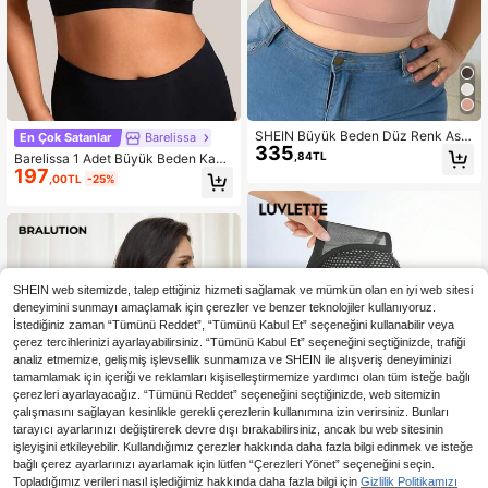
SHEIN Büyük Beden Düz Renk Askı
En Çok Satanlar
Barelissa
335
sız Telsiz Sütyen - 1 Adet
,84TL
Barelissa 1 Adet Büyük Beden Kabl
197
osuz Sütyen
,00TL
-25%
SHEIN web sitemizde, talep ettiğiniz hizmeti sağlamak ve mümkün olan en iyi web sitesi
deneyimini sunmayı amaçlamak için çerezler ve benzer teknolojiler kullanıyoruz.
İstediğiniz zaman “Tümünü Reddet”, “Tümünü Kabul Et” seçeneğini kullanabilir veya
çerez tercihlerinizi ayarlayabilirsiniz. “Tümünü Kabul Et” seçeneğini seçtiğinizde, trafiği
analiz etmemize, gelişmiş işlevsellik sunmamıza ve SHEIN ile alışveriş deneyiminizi
tamamlamak için içeriği ve reklamları kişiselleştirmemize yardımcı olan tüm isteğe bağlı
çerezleri ayarlayacağız. “Tümünü Reddet” seçeneğini seçtiğinizde, web sitemizin
çalışmasını sağlayan kesinlikle gerekli çerezlerin kullanımına izin verirsiniz. Bunları
tarayıcı ayarlarınızı değiştirerek devre dışı bırakabilirsiniz, ancak bu web sitesinin
işleyişini etkileyebilir. Kullandığımız çerezler hakkında daha fazla bilgi edinmek ve isteğe
bağlı çerez ayarlarınızı ayarlamak için lütfen “Çerezleri Yönet” seçeneğini seçin.
Topladığımız verileri nasıl işlediğimiz hakkında daha fazla bilgi için
Gizlilik Politikamızı