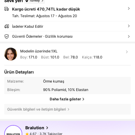
Sevk yeri
Turkey
Kargo ücreti 470,74TL kadar düşük
Tah. Teslimat:
Ağustos 17 - Ağustos 20
İadeler Kabul Edilir
Güvenli Ödemeler · Gizlilik koruması
Modelin üzerinde:
1XL
Boy:
171.0
Büst:
101.0
Bel:
78.0
Kalça:
118.0
Ürün Detayları
Malzeme:
Örme kumaş
Bileşim:
90% Poliamid, 10% Elastan
Daha fazla göster
Güvenlik bilgileri ve iletişim bilgileri
3.7K Takipçiler
4,67
Bralution
3.7K Takipçiler
4,67