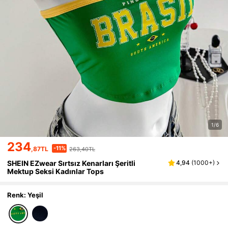
1/6
234
-11%
,87TL
263,40TL
SHEIN EZwear Sırtsız Kenarları Şeritli
4,94
(
1000+
)
Mektup Seksi Kadınlar Tops
Renk: Yeşil