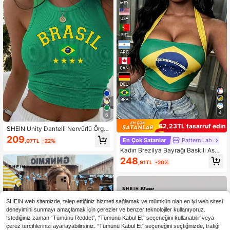
4
6
62,23TL tasarruf edin
SHEIN Unity Dantelli Nervürlü Örgü
Geometrik Mektup Gündelik Kadın
209
En Çok Satanlar
Pattern Lab
,07TL
-22%
Atlet & Camiş
Kadın Brezilya Bayrağı Baskılı Askıs
ız Sırtı Açık Crop Askılı Atlet Üst, Fu
248
,91TL
-20%
tbol Maçları, Festivaller ve Günlük
Giyim İçin Uygun Yazlık Kadın Üstü
SHEIN web sitemizde, talep ettiğiniz hizmeti sağlamak ve mümkün olan en iyi web sitesi
deneyimini sunmayı amaçlamak için çerezler ve benzer teknolojiler kullanıyoruz.
İstediğiniz zaman “Tümünü Reddet”, “Tümünü Kabul Et” seçeneğini kullanabilir veya
çerez tercihlerinizi ayarlayabilirsiniz. “Tümünü Kabul Et” seçeneğini seçtiğinizde, trafiği