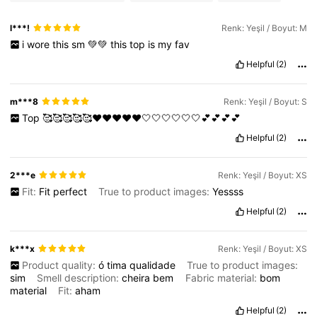
l***!
Renk: Yeşil / Boyut: M
i
wore
this
sm
💚💚
this
top
is
my
fav
Helpful
(2)
m***8
Renk: Yeşil / Boyut: S
Top
🥰🥰🥰🥰🥰❤️❤️❤️❤️❤️🤍🤍🤍🤍🤍🤍💕💕💕💕
Helpful
(2)
2***e
Renk: Yeşil / Boyut: XS
Fit:
Fit
perfect
True to product images:
Yessss
Helpful
(2)
k***x
Renk: Yeşil / Boyut: XS
Product quality:
ó
tima
qualidade
True to product images:
sim
Smell description:
cheira
bem
Fabric material:
bom
material
Fit:
aham
Helpful
(2)