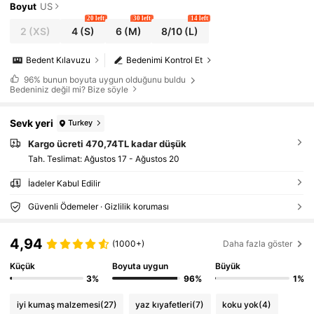
Boyut
US
20 left
30 left
14 left
2
(XS)
4
(S)
6
(M)
8/10
(L)
Bedent Kılavuzu
Bedenimi Kontrol Et
96%
bunun boyuta uygun olduğunu buldu
Bedeniniz değil mi? Bize söyle
Sevk yeri
Turkey
Kargo ücreti 470,74TL kadar düşük
Tah. Teslimat:
Ağustos 17 - Ağustos 20
İadeler Kabul Edilir
Güvenli Ödemeler · Gizlilik koruması
4,94
(1000+)
Daha fazla göster
Küçük
Boyuta uygun
Büyük
3%
96%
1%
iyi kumaş malzemesi
(27)
yaz kıyafetleri
(7)
koku yok
(4)