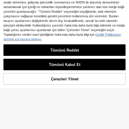
analiz etmemize, gelişmiş işlevsellik sunmamıza ve SHEIN ile alışveriş deneyiminizi
tamamlamak için içeriği ve reklamları kişiselleştirmemize yardımcı olan tüm isteğe bağlı
çerezleri ayarlayacağız. “Tümünü Reddet” seçeneğini seçtiğinizde, web sitemizin
çalışmasını sağlayan kesinlikle gerekli çerezlerin kullanımına izin verirsiniz. Bunları
tarayıcı ayarlarınızı değiştirerek devre dışı bırakabilirsiniz, ancak bu web sitesinin
işleyişini etkileyebilir. Kullandığımız çerezler hakkında daha fazla bilgi edinmek ve isteğe
bağlı çerez ayarlarınızı ayarlamak için lütfen “Çerezleri Yönet” seçeneğini seçin.
Topladığımız verileri nasıl işlediğimiz hakkında daha fazla bilgi için
Gizlilik Politikamızı
görmek için buraya tıklayın.
SHEIN Frenchy Kadın Dantel İ
NEW
çi Boş Tasarımlı Kısa Volan Kollu Cr
7
269
Tümünü Reddet
,99TL
op Seksi Üst
SHEIN EZwear Rahat Minimalist Çiç
ek Desenli Askılı Ön Bağcıklı Kırpılm
219
,50TL
ış Üst, Yaz İçin Çok Yönlü
Tümünü Kabul Et
Çerezleri Yönet
SEPETE EKLE
%11% İNDİRİM!