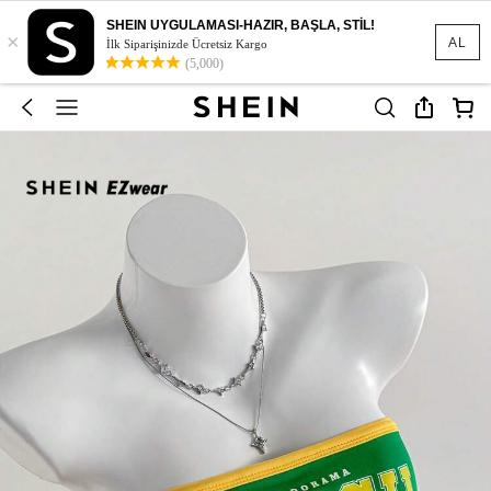
SHEIN UYGULAMASI-HAZIR, BAŞLA, STİL!
×
AL
İlk Siparişinizde Ücretsiz Kargo
(5,000)