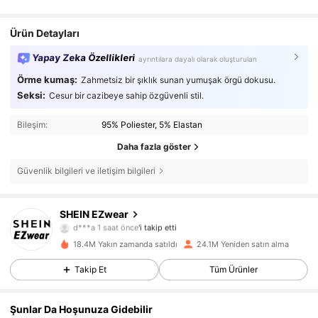
Ürün Detayları
Yapay Zeka Özellikleri
ayrıntılara dayalı olarak oluşturulan
Örme kumaş:
Zahmetsiz bir şıklık sunan yumuşak örgü dokusu.
Seksi:
Cesur bir cazibeye sahip özgüvenli stil.
Bileşim:
95% Poliester, 5% Elastan
Daha fazla göster
Güvenlik bilgileri ve iletişim bilgileri
1.9M Takipçiler
4,85
SHEIN EZwear
d***a
1 saat önce
'i takip etti
j***1
göz atıyor
1.9M Takipçiler
4,85
18.4M Yakın zamanda satıldı
24.1M Yeniden satın alma
Takip Et
Tüm Ürünler
1.9M Takipçiler
4,85
Şunlar Da Hoşunuza Gidebilir
1.9M Takipçiler
4,85