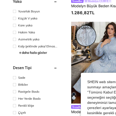
Yaka
Modelyn CURVE
Trendler
Yuvarlak Boyun
1.286,82TL
Küçük V yaka
Kare yaka
Hakim Yaka
Asimetrik yaka
Kalp şeklinde yaka/ Elmas y
aka
daha fazla göster
Desen Tipi
Sade
SHEIN web sitemiz
Bitkiler
sunmayı amaçlamak
Rastgele Baskı
“Tümünü Kabul Et”
seçeneğini seçtiği
Her Yerde Baskı
deneyiminizi tama
Renkli klişe
#Zarif Elbise
Trendler
çerezleri ayarlay
Çiçek
kesinlikle gerekli