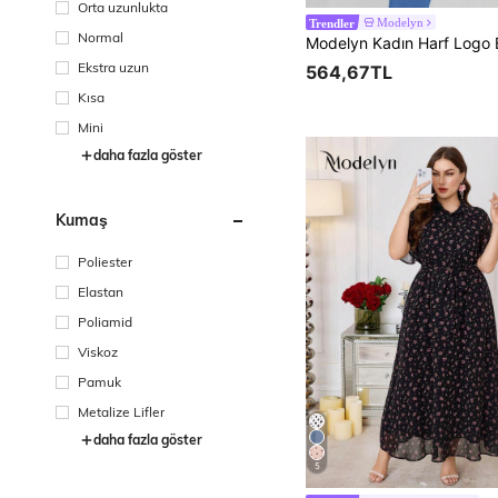
Orta uzunlukta
Modelyn
Trendler
Normal
Ekstra uzun
564,67TL
Kısa
Mini
daha fazla göster
Kumaş
Poliester
Elastan
Poliamid
Viskoz
Pamuk
Metalize Lifler
daha fazla göster
5