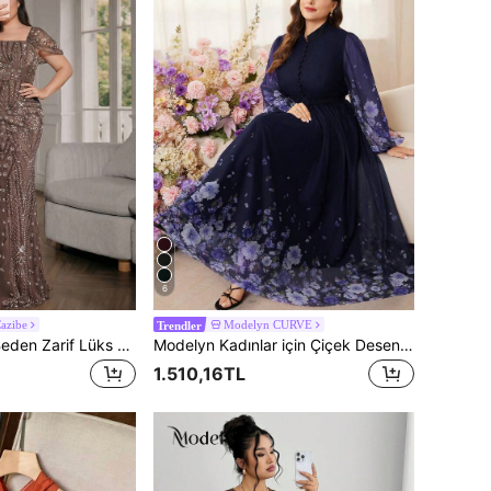
6
azibe
Modelyn CURVE
Trendler
Modelyn Büyük Beden Zarif Lüks Boncuklu Yapay Elmas Kontrast Balon Boncuklu Denizkızı Elbisesi, Şık Gece Elbisesi, Kokteyl Partisi, Dans Düğünü Konuk Elbisesi, Mezuniyet Töreni ve Akşam Yemeği Partisi İçin Uygun
Modelyn Kadınlar için Çiçek Desenli File Uzun Kollu A Kesim Belden Sıkılaştırılmış Romantik Tatil Şık Büyük Beden Elbise
1.510,16TL