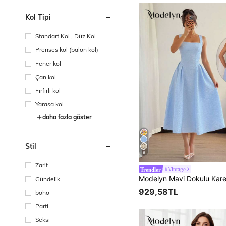
Kol Tipi
Standart Kol , Düz Kol
Prenses kol (balon kol)
Fener kol
Çan kol
Fırfırlı kol
Yarasa kol
daha fazla göster
Stil
9
Zarif
#Vintage
Trendler
Gündelik
929,58TL
boho
Parti
Seksi