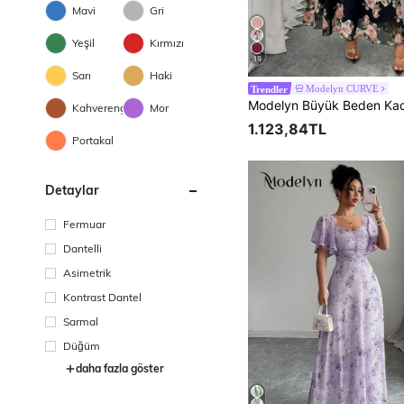
Mavi
Gri
Yeşil
Kırmızı
19
Sarı
Haki
Modelyn CURVE
Trendler
Kahverengi
Mor
1.123,84TL
Portakal
Detaylar
Fermuar
Dantelli
Asimetrik
Kontrast Dantel
Sarmal
Düğüm
daha fazla göster