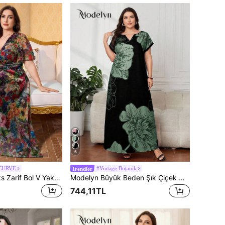
6
 CURVE
#Vintage Botanik
Trendler
Modelyn Yeni Lüks Zarif Bol V Yaka Kısa Kollu Elbise
Modelyn Büyük Beden Şık Çiçek Desenli Arap Tarzı Elbise, Yaz
744,11TL