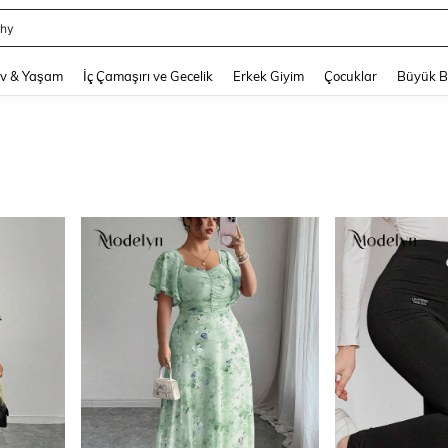
hy
and down arrow keys to navigate search Son arama and Keşif Arama. Press Enter
v & Yaşam
İç Çamaşırı ve Gecelik
Erkek Giyim
Çocuklar
Büyük 