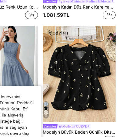
lık
#Şık ve Minimalist Nedime Elbiseleri
Trendler
Modelyn Kadın Düz Renk Uzun Kollu Tek Sıra Düğmeli Bağcıklı Belden Bağlamalı Şık Bluz
Modelyn Kadın Düz Renk Kare Yaka Raglan Kol Çapraz Göğüslü Şık Elbise
1.081,59TL
 deneyimini
 “Tümünü Reddet”,
ümünü Kabul Et”
ile alışveriş
8
isteğe bağlı
Modelyn CURVE
Trendler
asını sağlayan
Modelyn Kadın Yazlık Şık Tek Renk Dokulu Kolsuz Orta Uzunlukta Elbise
Modelyn Büyük Beden Günlük Ditsy Çiçekli Kabarık Kollu Gömlek
irerek devre dışı