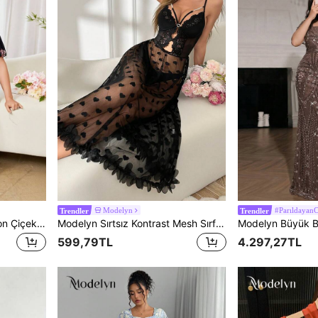
Modelyn
#ParıldayanC
Trendler
Trendler
Modelyn Büyük Beden Şifon Çiçek Desenli Balon Kollu A Kesim Midi Elbise, Regular Fit, İlkbahar/Yaz
Modelyn Sırtsız Kontrast Mesh Sırf Sade Kadın Gecelikler ve Sleepshirts
599,79TL
4.297,27TL