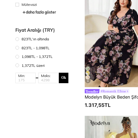
Mütevazi
daha fazla göster
Fiyat Aralığı (TRY)
823TL'ın altında
823TL - 1,098TL
1,098TL - 1,372TL
1,372TL üzeri
Min:
Maks:
Ok
6
#Romantik Elbise
Trendler
1.317,55TL