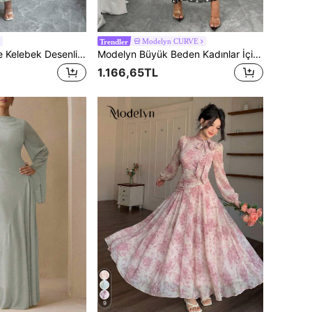
Modelyn CURVE
Trendler
Modelyn Çiçek ve Kelebek Desenli File Asimetrik Fırfırlı Romantik Yazlık Zarif Midi Elbise Kadınlar İçin
Modelyn Büyük Beden Kadınlar İçin Zarif Yuvarlak Yaka Fırfırlı Geniş Kollu Vücuda Oturan Akıcı Şifon Maksi Elbise, İlkbahar/Yaz
1.166,65TL
9