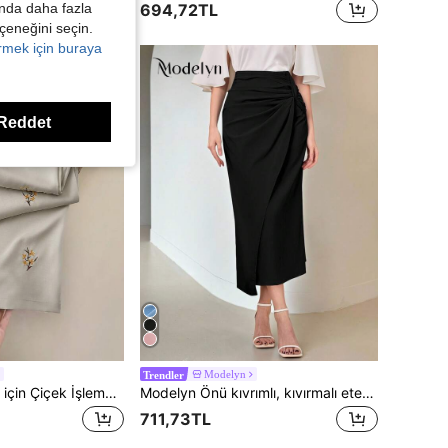
694,72TL
kında daha fazla
eçeneğini seçin.
örmek için buraya
Reddet
Modelyn
Trendler
Modelyn Kadınlar için Çiçek İşlemeli Yan Cepli Günlük Pantolon
Modelyn Önü kıvrımlı, kıvırmalı etekli, düz renk kadın eteği, sonbahar için.
711,73TL