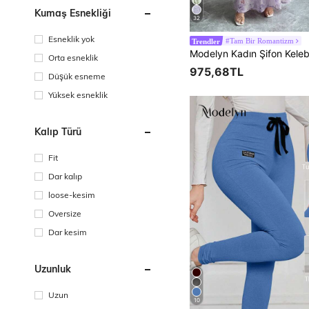
Kumaş Esnekliği
32
Esneklik yok
#Tam Bir Romantizm
Trendler
Orta esneklik
975,68TL
Düşük esneme
Yüksek esneklik
Kalıp Türü
Fit
Dar kalıp
loose-kesim
Oversize
Dar kesim
Uzunluk
Uzun
10