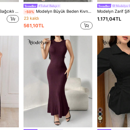
#Tuhaf Bahçe
Modelyn
Trendler
Trendler
Modelyn Kadın Harf Logo Bağcıklı Sıkı Esnek Tayt
Modelyn Büyük Beden Kıvrımlı Etek Baskılı Kare Yaka Puf Kollu A Kesim Elbise
-50%
23 kaldı
1.171,04TL
561,10TL
18