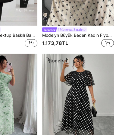
#Mütevazı Zarafet
Trendler
Modelyn Kadın Mektup Baskılı Bağcıklı Bel İnce Tayt, Günlük
Modelyn Büyük Beden Kadın Fiyonk Baskılı Puf Kollu Şık Dar Elbise
1.173,78TL