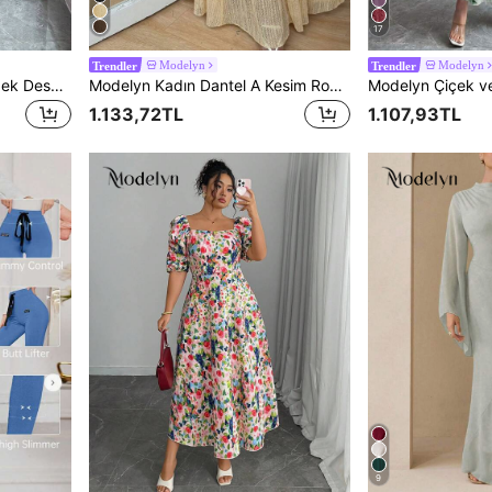
17
Modelyn
Modelyn
Trendler
Trendler
Modelyn Kadın Şifon Kelebek Desenli Yarasa Kol Bağcıklı Tatlı Fransız Tarzı Mini Elbise, Yaz
Modelyn Kadın Dantel A Kesim Romantik Zarif Etek, Bahar/Yaz Festival ve Tatil İçin
1.133,72TL
1.107,93TL
9