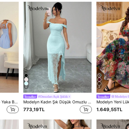
6
4
#Omuzları Açık Şıklık
Modelyn
Trendler
Trendler
Modelyn Mavi Dokulu Kare Yaka Belden Bağlamalı A Kesim Elbise
Modelyn Kadın Şık Düşük Omuzlu İnce Askılı Jakarlı Örme Yırtmaçlı Elbise, Parti ve Tatil İçin Uygun, İlkbahar/Yaz
773,19TL
1.649,55TL