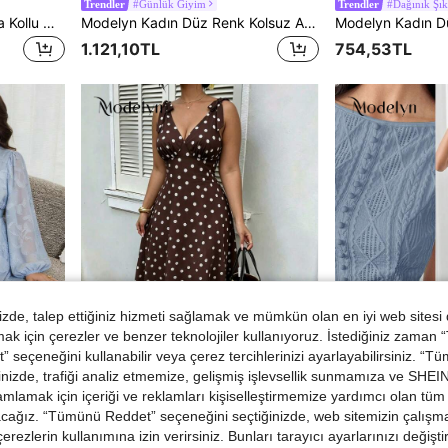
#Günlük Giyim
#Dağınık Şık
Trendler
Trendler
Modelyn Büyük Beden Kısa Kollu Ditsy Çiçekli A Kesim Elbise
Modelyn Kadın Düz Renk Kolsuz Atlet Elbise, Slim Fit Minimalist Günlük
1.121,10TL
754,53TL
de, talep ettiğiniz hizmeti sağlamak ve mümkün olan en iyi web sitesi
 için çerezler ve benzer teknolojiler kullanıyoruz. İstediğiniz zaman
 seçeneğini kullanabilir veya çerez tercihlerinizi ayarlayabilirsiniz. “T
nizde, trafiği analiz etmemize, gelişmiş işlevsellik sunmamıza ve SHEIN 
5
mlamak için içeriği ve reklamları kişiselleştirmemize yardımcı olan tüm 
#Yazlık Elbiseler
Modelyn
Trendler
Trendler
acağız. “Tümünü Reddet” seçeneğini seçtiğinizde, web sitemizin çalışm
Modelyn Büyük Beden V Yaka Fener Kollu Düğmeli Günlük Yazlık Elbise
Modelyn Büyük Beden Kadın Puantiyeli V Yaka Günlük Parti Elbisesi
 çerezlerin kullanımına izin verirsiniz. Bunları tarayıcı ayarlarınızı değişt