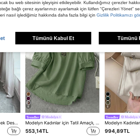
977,87TL
1.137,01TL
ancak bu web sitesinin işleyişini etkileyebilir. Kullandığımız çerezler hak
steğe bağlı çerez ayarlarınızı ayarlamak için lütfen “Çerezleri Yönet” s
eri nasıl işlediğimiz hakkında daha fazla bilgi için
Gizlilik Politikamızı g
et
Tümünü Kabul Et
Tümünü 
6
8
Modelyn
Modelyn
Trendler
Trendler
Modelyn Kadın Şifon Kelebek Desenli Yarasa Kanatlı Pileli Etek Tatlı Fransız Tarzı Mini Elbise, Yaz
Modelyn Kadınlar için Tatil Amaçlı, Çiçek Desenli İşlemeli Günlük Gömlek
553,14TL
994,89TL