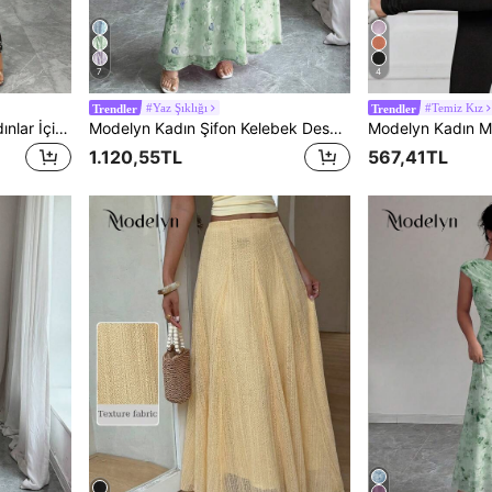
7
4
#Yaz Şıklığı
#Temiz Kız
Trendler
Trendler
Modelyn Büyük Beden Kadınlar İçin Zarif Yuvarlak Yaka Fırfırlı Geniş Kollu Vücuda Oturan Akıcı Şifon Elbise, İlkbahar/Yaz
Modelyn Kadın Şifon Kelebek Desenli Yarasa Kollu Pileli Tatlı Fransız Tarzı Yazlık Elbise
1.120,55TL
567,41TL