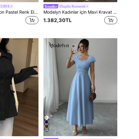
 CURVE
#İngiliz Romantik
Trendler
Modelyn Zarif Şifon Pastel Renk Elbise, Öğretmenler İçin Uygun, Okula Dönüş, Büyük Beden, Sonbahar
Modelyn Kadınlar için Mavi Kravat Yakalı, Büzgülü Bel Detaylı Elbise, İlkbahar ve Sonbahar Dış Giyim İçin Uygundur
1.382,30TL
14