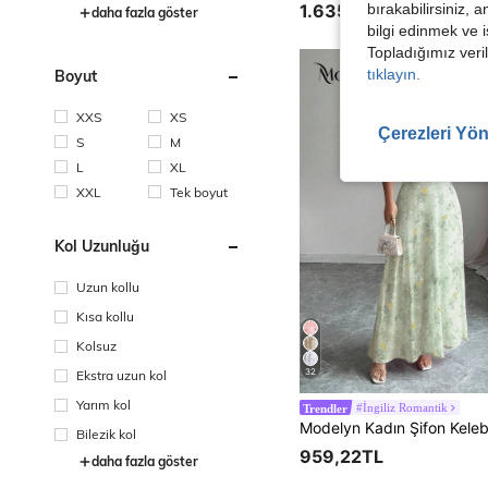
1.635,83TL
bırakabilirsiniz, 
daha fazla göster
bilgi edinmek ve i
Topladığımız veril
tıklayın.
Boyut
XXS
XS
Çerezleri Yön
S
M
L
XL
XXL
Tek boyut
Kol Uzunluğu
Uzun kollu
Kısa kollu
Kolsuz
32
Ekstra uzun kol
Yarım kol
#İngiliz Romantik
Trendler
Bilezik kol
959,22TL
daha fazla göster