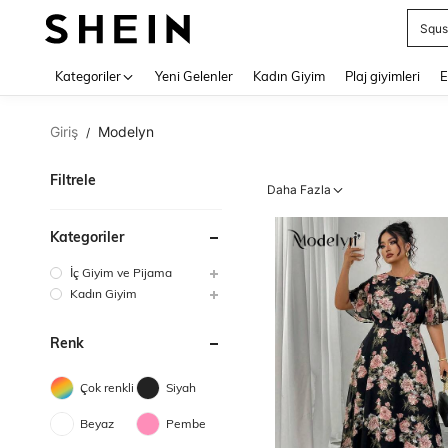
Squs
Use up 
Kategoriler
Yeni Gelenler
Kadın Giyim
Plaj giyimleri
E
Giriş
Modelyn
/
Filtrele
Daha Fazla
Kategoriler
İç Giyim ve Pijama
Kadın Giyim
Renk
Çok renkli
Siyah
Beyaz
Pembe