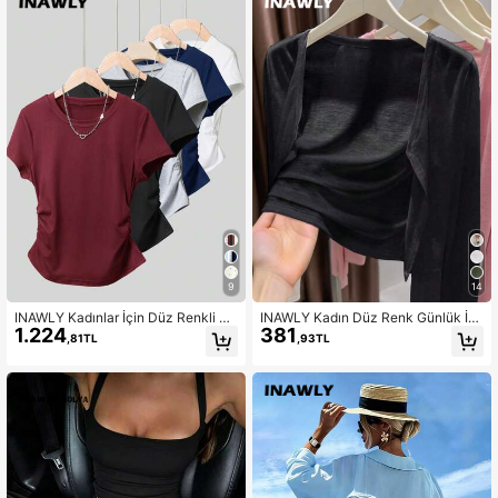
9
14
INAWLY Kadınlar İçin Düz Renkli Yu
INAWLY Kadın Düz Renk Günlük İn
1.224
381
varlak Yaka Kısa Kollu Tişört Üstü,
ce Hırka, İlkbahar/Yaz
,81TL
,93TL
Yaz İçin Moda