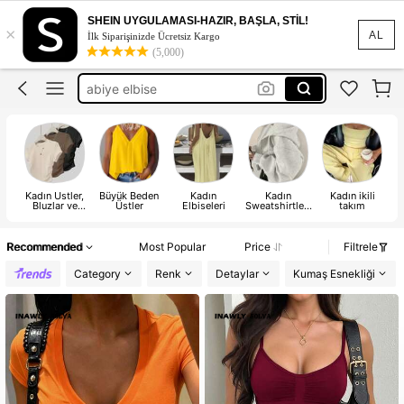
elbise
SHEIN UYGULAMASI-HAZIR, BAŞLA, STİL!
×
abiye
AL
İlk Siparişinizde Ücretsiz Kargo
(5,000)
abiye elbise
bikini
dress
elbise
Kadın Üstler,
Büyük Beden
Kadın
Kadın
Kadın ikili
K
Bluzlar ve
Üstler
Elbiseleri
Sweatshirtleri
takım
Tişört
ve Kapüşonlu
Üstler
Recommended
Most Popular
Price
Filtrele
Category
Renk
Detaylar
Kumaş Esnekliği