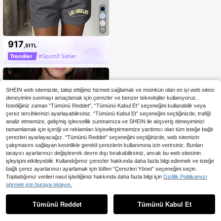
11
917
,51TL
Trendler
#Sportif Setler
SHEIN web sitemizde, talep ettiğiniz hizmeti sağlamak ve mümkün olan en iyi web sitesi
deneyimini sunmayı amaçlamak için çerezler ve benzer teknolojiler kullanıyoruz.
İstediğiniz zaman “Tümünü Reddet”, “Tümünü Kabul Et” seçeneğini kullanabilir veya
çerez tercihlerinizi ayarlayabilirsiniz. “Tümünü Kabul Et” seçeneğini seçtiğinizde, trafiği
analiz etmemize, gelişmiş işlevsellik sunmamıza ve SHEIN ile alışveriş deneyiminizi
tamamlamak için içeriği ve reklamları kişiselleştirmemize yardımcı olan tüm isteğe bağlı
çerezleri ayarlayacağız. “Tümünü Reddet” seçeneğini seçtiğinizde, web sitemizin
çalışmasını sağlayan kesinlikle gerekli çerezlerin kullanımına izin verirsiniz. Bunları
tarayıcı ayarlarınızı değiştirerek devre dışı bırakabilirsiniz, ancak bu web sitesinin
işleyişini etkileyebilir. Kullandığımız çerezler hakkında daha fazla bilgi edinmek ve isteğe
bağlı çerez ayarlarınızı ayarlamak için lütfen “Çerezleri Yönet” seçeneğini seçin.
Topladığımız verileri nasıl işlediğimiz hakkında daha fazla bilgi için
Gizlilik Politikamızı
görmek için buraya tıklayın.
1
0
9
Tümünü Reddet
Tümünü Kabul Et
INAWLY Solva Kadın Düz Renk Gün