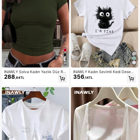
34
INAWLY Solva Kadın Yazlık Düz Re
INAWLY Kadın Sevimli Kedi Desenli
288
356
nk Yuvarlak Yaka Kısa Kollu Kırpılmı
Grafik Kısa Kollu Tişört
,64TL
,14TL
ş Günlük Tişört