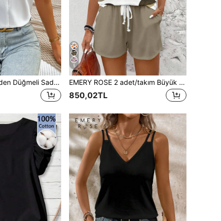
5
EMERY ROSE Önden Düğmeli Sade Gündelik Kadın Bluzlar
EMERY ROSE 2 adet/takım Büyük Beden Kadınlar Günlük Puantiye Desenli Yuvarlak Yaka Atlet ve Şort Takımı, Yaz İçin Uygun Kadınlar İki Parça Şort Takımı Kadın 2 Parça Yazlık Kıyafetler Günlük İki Parça Set Kadın Kısa Setler Atlet ve Şort Takımı
850,02TL