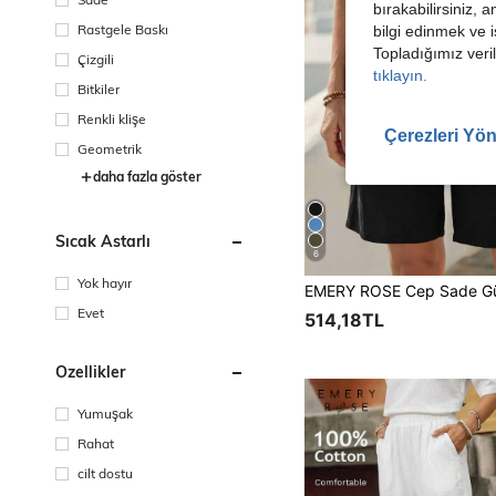
bırakabilirsiniz, 
Rastgele Baskı
bilgi edinmek ve i
Topladığımız veril
Çizgili
tıklayın.
Bitkiler
Renkli klişe
Çerezleri Yön
Geometrik
daha fazla göster
Sıcak Astarlı
6
Yok hayır
Evet
514,18TL
Özellikler
Yumuşak
Rahat
cilt dostu