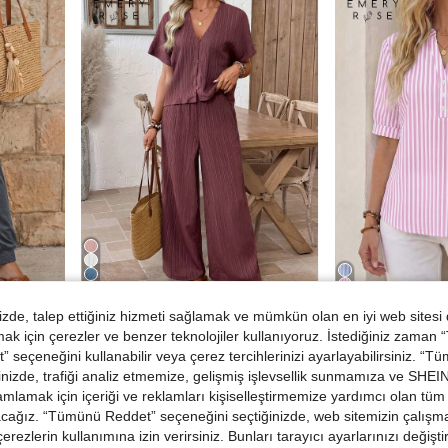
11
de, talep ettiğiniz hizmeti sağlamak ve mümkün olan en iyi web sitesi
EMERY ROSE Kadın Düz Renk Yüksek Bel Pileli Cepli Manşetli Günlük Uzun Pantolon
EMERY ROSE Kadınlar için Tatil Amaçlı Günlük Düz Renk Gömlek ve Pantolon 2 Parça Takım
 için çerezler ve benzer teknolojiler kullanıyoruz. İstediğiniz zaman
828,07TL
435,71TL
 seçeneğini kullanabilir veya çerez tercihlerinizi ayarlayabilirsiniz. “T
nizde, trafiği analiz etmemize, gelişmiş işlevsellik sunmamıza ve SHEIN 
mlamak için içeriği ve reklamları kişiselleştirmemize yardımcı olan tüm 
acağız. “Tümünü Reddet” seçeneğini seçtiğinizde, web sitemizin çalışm
 çerezlerin kullanımına izin verirsiniz. Bunları tarayıcı ayarlarınızı değişt