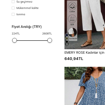
Su geçirmez
Mükemmel kalite
Isınma
Fiyat Aralığı (TRY)
224
TL
2608
TL
4
640,94TL