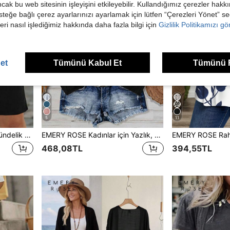
ancak bu web sitesinin işleyişini etkileyebilir. Kullandığımız çerezler hak
steğe bağlı çerez ayarlarınızı ayarlamak için lütfen “Çerezleri Yönet” s
eri nasıl işlediğimiz hakkında daha fazla bilgi için
Gizlilik Politikamızı g
et
Tümünü Kabul Et
Tümünü 
5
11
EMERY ROSE Cep Sade Gündelik Kadın Şort
EMERY ROSE Kadınlar için Yazlık, Günlük Kullanıma Uygun Minimalist Siyah Gömlek
468,08TL
394,55TL