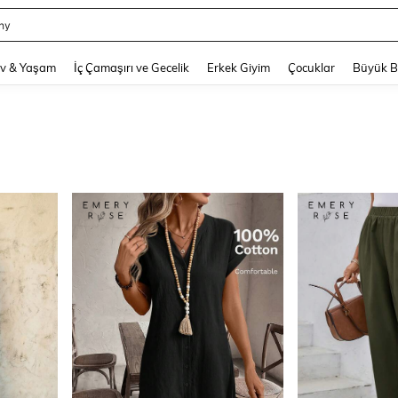
hy
and down arrow keys to navigate search Son arama and Keşif Arama. Press Enter
v & Yaşam
İç Çamaşırı ve Gecelik
Erkek Giyim
Çocuklar
Büyük 