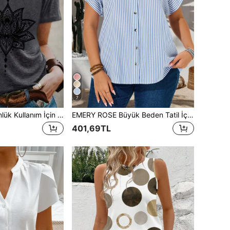
7
EMERY ROSE Günlük Kullanım İçin Uygun, Lotus Desenli, Yuvarlak Yakalı, Kısa Kollu, Vücuda Oturan Kadın Tişörtü/Kazak, Pamuk Karışımı, Dışarı Çıkmak İçin İdeal.
EMERY ROSE Büyük Beden Tatil İçin Günlük Çizgili Yarasa Kol Gömlek
401,69TL