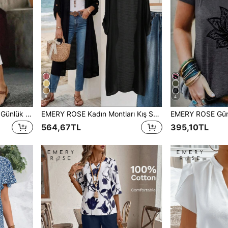
8
4
EMERY ROSE Kadınlar için Günlük Tatil ve İşe Gidiş Geliş İçin Düz Renk Yan Cepli Kısa Paçalı Pantolon
EMERY ROSE Kadın Montları Kış Sonbahar Üstleri Sonbahar Kadın Kıyafetleri Sonbahar Kıyafetleri Ofis Giyimleri Dışarı Çıkma Kıyafetleri
564,67TL
395,10TL