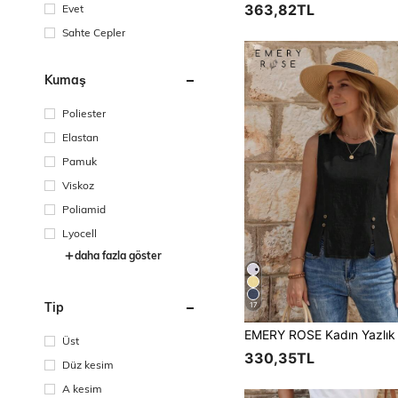
363,82TL
Evet
Sahte Cepler
Kumaş
Poliester
Elastan
Pamuk
Viskoz
Poliamid
Lyocell
daha fazla göster
Tip
17
Üst
330,35TL
Düz kesim
A kesim