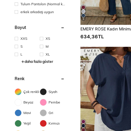
Tulum Pantolon (Normal ka
dın kot pantolonu tipi seçile
erkek arkadaş uygun
mez)
5
Boyut
634,36TL
XXS
XS
S
M
L
XL
daha fazla göster
Renk
Çok renkli
Siyah
Beyaz
Pembe
Mavi
Gri
Yeşil
Kırmızı