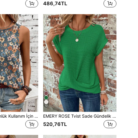
486,74TL
12
EMERY ROSE Günlük Kullanım İçin Uygun, Retro Tarzı Çiçek Desenli Yuvarlak Yaka Kadın Askılı Bluz, Sonbahar ve Yaz Aylarında Giyilebilir, Dışarı Çıkmak İçin İdeal, Rahat
EMERY ROSE Tvist Sade Gündelik Kadın Tişörtleri
520,76TL