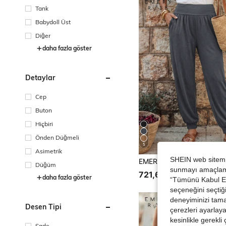
Tank
Babydoll Üst
Diğer
daha fazla göster
Detaylar
Cep
Buton
Hiçbiri
Önden Düğmeli
5
Asimetrik
SHEIN web sitemiz
Düğüm
sunmayı amaçlamak
721,61TL
daha fazla göster
“Tümünü Kabul Et”
seçeneğini seçtiği
deneyiminizi tama
Desen Tipi
çerezleri ayarlay
kesinlikle gerekli
Sade