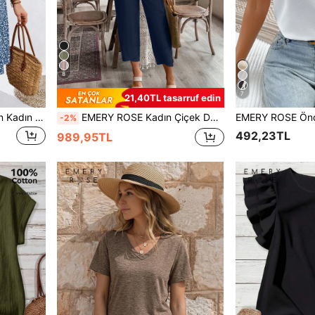
8
7
21,40TL tasarruf edin
EMERY ROSE Büyük Beden Kadın Yazlık Ditsy Çiçekli Volanlı Kollu Tatil Elbisesi
EMERY ROSE Kadın Çiçek Desenli Gömlek Ve Bilek Boyu Pantolon Takımı
-2%
492,23TL
989,95TL