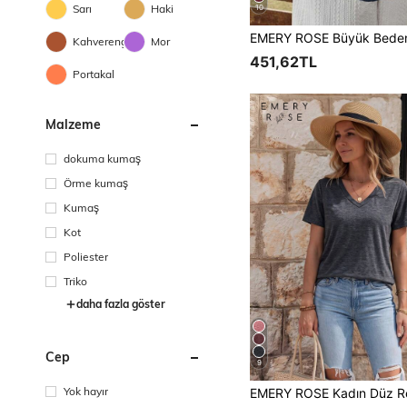
Sarı
Haki
10
Kahverengi
Mor
451,62TL
Portakal
Malzeme
dokuma kumaş
Örme kumaş
Kumaş
Kot
Poliester
Triko
daha fazla göster
Cep
9
Yok hayır