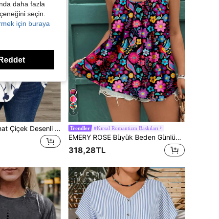
kında daha fazla
eçeneğini seçin.
örmek için buraya
Reddet
5
EMERY ROSE Rahat Çiçek Desenli Kolsuz Pileli Bol Atlet/Tank Üst, Büyük Beden, İlkbahar ve Yaz İçin Uygun
#Kırsal Romantizm Baskıları
Trendler
EMERY ROSE Büyük Beden Günlük Şık Çiçek Desenli Askılı Bluz, Yaz İçin Uygun
318,28TL