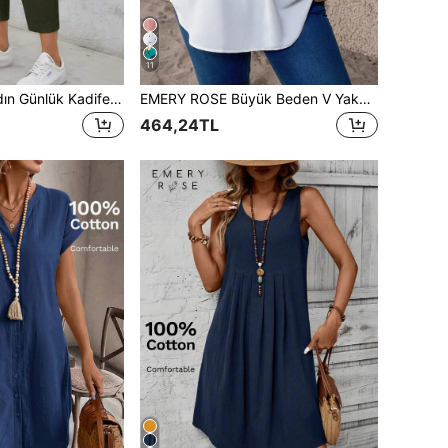
11
EMERY ROSE Kadın Günlük Kadife Dar Pantolon Sonbahar Pantolon Öğretmen Pantolonu
EMERY ROSE Büyük Beden V Yaka Büzgülü Yazlık Kısa Kollu Günlük Düz Renk Bluz, Kırsal Tarz Tatil Kadın Bluzu, Günlük Kullanım İçin Sade ve Şık, Yazlık Bluz Kadın, Yazlık Kadın Giyim, İş Giyim Kadın Bluzu, İlkbahar
464,24TL