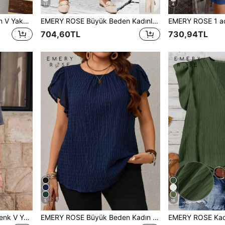
17
4
EMERY ROSE Büyük Beden V Yaka Yarasa Kanatlı Kısa Kollu Düz Günlük Bluz, Yaz, Tatil, Bohem, Annelere Hediyeler, Bohem, Bahar Tatili, Rave, Country
EMERY ROSE Büyük Beden Kadınlar İçin Günlük Siyah Cepli Uzun Pantolon
704,60TL
730,94TL
5
16
EMERY ROSE Kadın Düz Renk V Yaka Kısa Kollu Tişört, Yazlık
EMERY ROSE Büyük Beden Kadın Lacivert Çiçek Desenli Kollu Bluz, İlkbahar Başları ve Yaz Ayları İçin, Tatil İçin