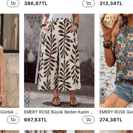
386,87TL
313,34TL
13
4
EMERY ROSE Kadın Yazlık Günlük Minimalist Düğme Detaylı Yırtmaçlı Kolsuz Gömlek
EMERY ROSE Büyük Beden Kadın Yazlık Günlük Tatil Kırsal Bitki Desenli Çiçek Desenli Cepli Geniş Paçalı Bol Capri Pantolon / Yaz, Yaz Tatili, Bahar Tatili, Tatil Kadınları, Kadınlar İçin Tatil, Dışarı Çıkma, 2026 Yeni, Günlük Giyim İçin Sade ve Şık, Yaz, Tatil, İşe Gidiş Geliş, Günlük Giyim İçin Uygun, Geniş Paçalı Yazlık Pantolon, Kadın Geniş Paçalı Pantolon, Kadınlar İçin Boho Pantolon, Kadın Pantolon, Kadınlar İçin Plaj Pantolonu
667,83TL
274,38TL