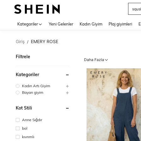
squs
Use up 
Kategoriler
Yeni Gelenler
Kadın Giyim
Plaj giyimleri
E
Giriş
EMERY ROSE
/
Filtrele
Daha Fazla
Kategoriler
Kadın Artı Giyim
Bayan giyim
Kot Stili
Anne Sığdır
bol
kıvrımlı