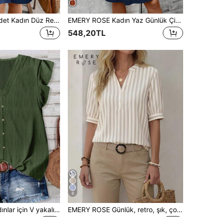
EMERY ROSE 1 adet Kadın Düz Renk V Yaka Kısa Kollu Basit Günlük Elbise, Kadınlar İçin Yazlık Elbiseler
EMERY ROSE Kadın Yaz Günlük Çiçek Desenli Kolsuz Pileli Elbise
548,20TL
6
EMERY ROSE Kadınlar için V yakalı, yazlık günlük bluz.
EMERY ROSE Günlük, retro, şık, çok yönlü, sıcak tutan, haki renkli, eskitme görünümlü çizgili bluz; işe gidip gelirken, plajda, tatilde, kadınlar için yazlık kıyafet olarak uygundur, bol kesim.