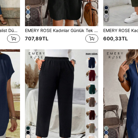
20
8
EMERY ROSE Kadın Minimalist Düz Bacak Tulum Çift Cepli Kadın Tulum Kore Modası
EMERY ROSE Kadınlar Günlük Tek Renk V Yakalı Dolman Kollu Tek Sıralı Düz Elbise, Yaz, Kadınlar İçin Yazlık Elbiseler
707,89TL
600,33TL