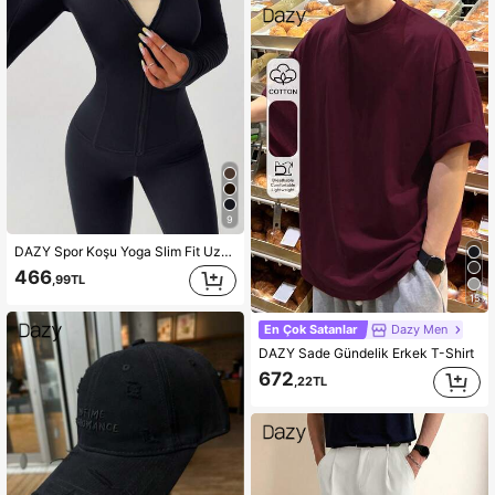
9
DAZY Spor Koşu Yoga Slim Fit Uzun Kollu Ceket
466
,99TL
15
En Çok Satanlar
Dazy Men
DAZY Sade Gündelik Erkek T-Shirt
672
,22TL