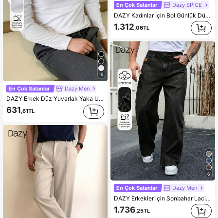
En Çok Satanlar
Dazy SPICE
DAZY Kadınlar İçin Bol Günlük Düz Paça Kot Pantolon, Yaz Yeni Gelenler
1.312
,06TL
19
En Çok Satanlar
Dazy Men
DAZY Erkek Düz Yuvarlak Yaka Uzun Kollu Minimalist Günlük Üst, Sonbahar Tişörtü
631
,61TL
6
En Çok Satanlar
Dazy Men
DAZY Erkekler için Sonbahar Lacivert Ham Denim Geniş Paçalı Yama Detaylı Kot Pantolon
1.736
,25TL