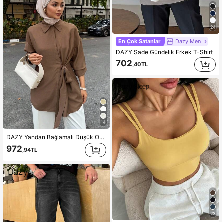
24
En Çok Satanlar
Dazy Men
DAZY Sade Gündelik Erkek T-Shirt
702
,40TL
14
DAZY Yandan Bağlamalı Düşük Omuzlu Gömlek, Uzun Kollu Bluzlar, Sonbahar Kıyafetleri, Sade Moda
972
,94TL
23