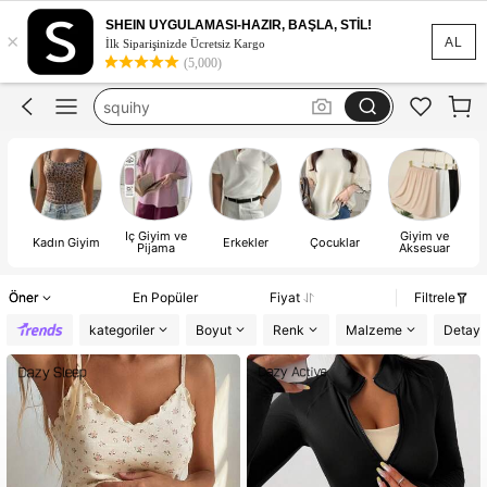
abiye
SHEIN UYGULAMASI-HAZIR, BAŞLA, STİL!
×
elbise
AL
İlk Siparişinizde Ücretsiz Kargo
(5,000)
squihy
bikini
squishy
abiye
İç Giyim ve
Giyim ve
Kadın Giyim
Erkekler
Çocuklar
Pijama
Aksesuar
Öner
En Popüler
Fiyat
Filtrele
kategoriler
Boyut
Renk
Malzeme
Detayl