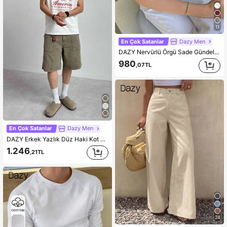
11
En Çok Satanlar
Dazy Men
DAZY Nervürlü Örgü Sade Gündelik Erkek Örgü Üstler
980
,07TL
En Çok Satanlar
Dazy Men
DAZY Erkek Yazlık Düz Haki Kot Şort ve Şort
1.246
,21TL
24