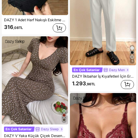
DAZY 1 Adet Harf Nakışlı Eskitme Beyzbol Şapkası, Kadın, Oversize Geniş Kenarlı Yumuşak Üst Güneş Şapkası, Streetwear
316
,08TL
5
En Çok Satanlar
Dazy Men
DAZY İlkbahar İş Kıyafetleri İçin Erkekler İçin Günlük Çok Amaçlı Beyaz Takım Pantolonu
1.293
,96TL
En Çok Satanlar
Dazy Sleep
DAZY V Yaka Küçük Çiçek Desenli Dar Kesim Gece Elbisesi, Kadın Uyku Elbisesi Pijama