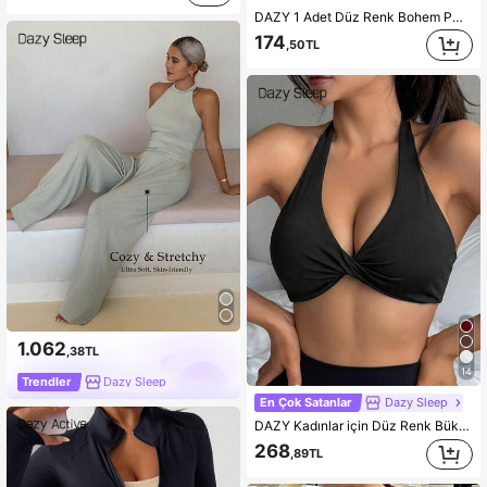
DAZY 1 Adet Düz Renk Bohem PU Deri Kemer, Mükemmel Kalite, Çok Yönlü, Kot Pantolon, Siyah, Her Mevsim, Kadın Yaz, Okul, Sonbahar, Sonbahar, Cadılar Bayramı İçin Uygun
174
,50TL
1.062
,38TL
14
Trendler
Dazy Sleep
En Çok Satanlar
Dazy Sleep
DAZY Kadınlar için Düz Renk Bükümlü Ön Kısımlı Yarışçı Sırtlı Spor Sütyeni
268
,89TL