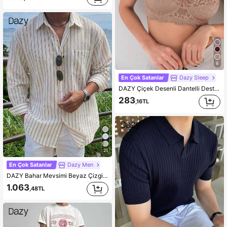
6
En Çok Satanlar
Dazy Sleep
DAZY Çiçek Desenli Dantelli Destekli Sütyen, Kadınlar İçin İç Çamaşırı
283
,16TL
21
En Çok Satanlar
Dazy Men
DAZY Bahar Mevsimi Beyaz Çizgili Uzun Kollu Erkek Gömleği
1.063
,48TL