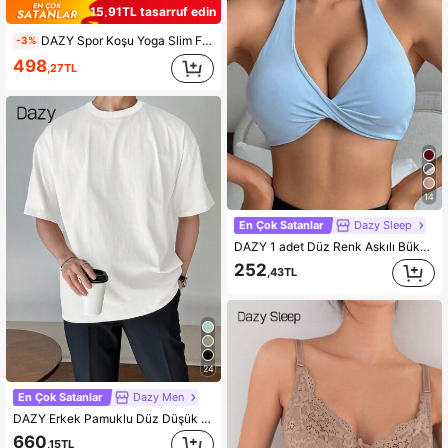
15,91TL tasarruf edin
DAZY Spor Koşu Yoga Slim Fit Uzun Kollu Ceket
-3%
498
,27TL
14
En Çok Satanlar
Dazy Sleep
DAZY 1 adet Düz Renk Askılı Bükümlü Önü Toparlayan Yoga Spor Sütyeni Kadın İç Giyim
252
,43TL
24
En Çok Satanlar
Dazy Men
DAZY Erkek Pamuklu Düz Düşük Omuzlu Sade Tişört, Yazlık
660
,15TL