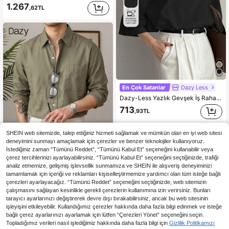
1.267
,62TL
En Çok Satanlar
Dazy Less
Dazy-Less Yazlık Gevşek İş Rahat Düz Kısa Kollu Tişört Kadınlar İçin Büyük Boy Tişört
713
,93TL
SHEIN web sitemizde, talep ettiğiniz hizmeti sağlamak ve mümkün olan en iyi web sitesi
deneyimini sunmayı amaçlamak için çerezler ve benzer teknolojiler kullanıyoruz.
İstediğiniz zaman “Tümünü Reddet”, “Tümünü Kabul Et” seçeneğini kullanabilir veya
çerez tercihlerinizi ayarlayabilirsiniz. “Tümünü Kabul Et” seçeneğini seçtiğinizde, trafiği
8
analiz etmemize, gelişmiş işlevsellik sunmamıza ve SHEIN ile alışveriş deneyiminizi
tamamlamak için içeriği ve reklamları kişiselleştirmemize yardımcı olan tüm isteğe bağlı
En Çok Satanlar
Dazy Men
çerezleri ayarlayacağız. “Tümünü Reddet” seçeneğini seçtiğinizde, web sitemizin
DAZY Erkek Yazlık Yeşil Uzun Kollu Günlük Gömlek
çalışmasını sağlayan kesinlikle gerekli çerezlerin kullanımına izin verirsiniz. Bunları
1.277
tarayıcı ayarlarınızı değiştirerek devre dışı bırakabilirsiniz, ancak bu web sitesinin
,49TL
işleyişini etkileyebilir. Kullandığımız çerezler hakkında daha fazla bilgi edinmek ve isteğe
bağlı çerez ayarlarınızı ayarlamak için lütfen “Çerezleri Yönet” seçeneğini seçin.
Topladığımız verileri nasıl işlediğimiz hakkında daha fazla bilgi için
Gizlilik Politikamızı