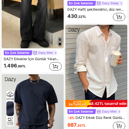
En Çok Satanlar
Dazy Sleep
DAZY Hafif, şekillendirici, düz renkli, minimalist spor sütyeni, dış giyim olarak da giyilebilir.
430
,22TL
En Çok Satanlar
Dazy Men
DAZY Erkekler İçin Günlük Yıkanmış Vintage Düz Paça Kot Pantolon Sonbahar, Kış
1.496
,99TL
38,42TL tasarruf edin
En Çok Satanlar
Dazy Men
DAZY Erkek Düz Renk Günlük Giyim İlkbahar/Yaz Uzun Kollu Erkek Gömleği, Sonbahar İçin
-4%
987
,20TL