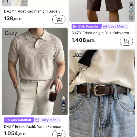
DAZY 1 Adet Kadınlar İçin Sade ve Şık Yüksek Kaliteli Alaşım Malzeme Kemer, Düz Renk Zarif, Genç ve Orta Yaşlı Kadınların Kullanımına Uygun
138
11
,83TL
En Çok Satanlar
Dazy Men
DAZY Erkekler için Düz Kahverengi Normal Kesim Tişört Takımı, Yazlık
1.408
,64TL
26
En Çok Satanlar
Dazy Men
DAZY Erkek Yazlık Yarım Fermuarlı Düz Kayısı Rengi Örgü Kazak
1.054
,15TL