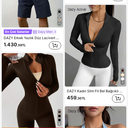
11
En Çok Satanlar
Dazy Men
DAZY Erkek Yazlık Düz Lacivert Normal Tişört ve Şort Takımı, Rahat Kıyafetler
1.430
,59TL
5
DAZY Kadın Slim Fit Bel Bağcıklı Günlük Spor Ceket
459
,30TL
9