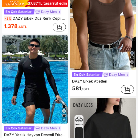
37,87TL tasarruf edin
En Çok Satanlar
Dazy Men
DAZY Erkek Düz Renk Cepli Düz Bol Günlük Eşofman Altı
-3%
1.378
,46TL
10
En Çok Satanlar
Dazy Men
DAZY Erkek Atletleri
581
,13TL
6
En Çok Satanlar
Dazy Men
DAZY Yazlık Hayvan Desenli Erkek Plaj Takımı, Hawaii Tatili