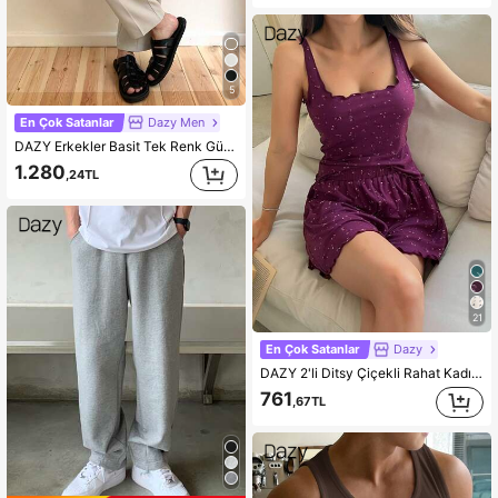
5
En Çok Satanlar
Dazy Men
DAZY Erkekler Basit Tek Renk Günlük Takım Elbise Pantolon
1.280
,24TL
21
En Çok Satanlar
Dazy
DAZY 2'li Ditsy Çiçekli Rahat Kadın Pijama Takımı
761
,67TL