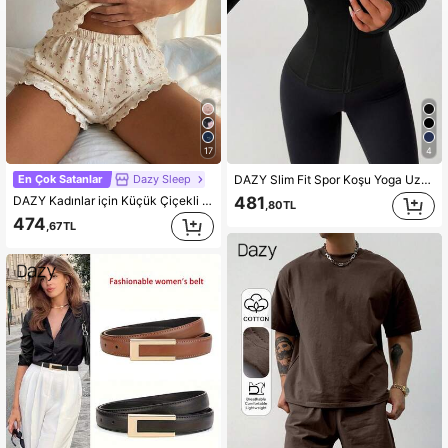
17
4
En Çok Satanlar
Dazy Sleep
DAZY Slim Fit Spor Koşu Yoga Uzun Kollu Ceket
DAZY Kadınlar için Küçük Çiçekli Askılı Bluz ve Şort Pijama Takımı Yazlık
481
,80TL
474
,67TL