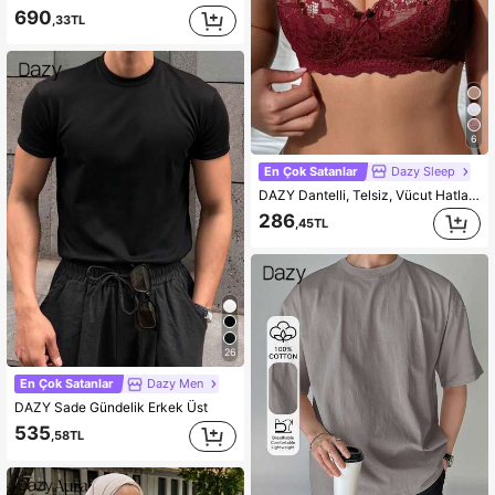
690
,33TL
6
En Çok Satanlar
Dazy Sleep
DAZY Dantelli, Telsiz, Vücut Hatlarını Azaltan, Düz Renk, Seksi Sütyen, Kadın İç Giyim
286
,45TL
26
En Çok Satanlar
Dazy Men
DAZY Sade Gündelik Erkek Üst
535
,58TL