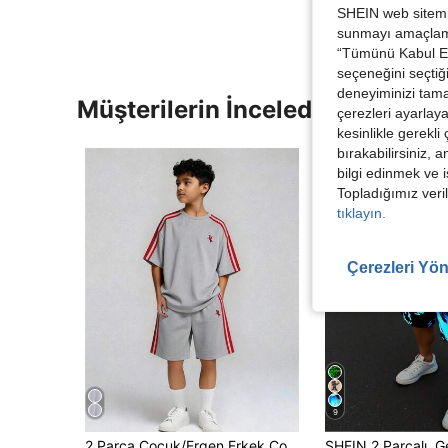
SHEIN web sitemiz
sunmayı amaçlamak
“Tümünü Kabul Et”
seçeneğini seçtiği
deneyiminizi tama
Müşterilerin İncelediği Diğer Ür
çerezleri ayarlay
kesinlikle gerekli
bırakabilirsiniz, 
bilgi edinmek ve i
Topladığımız veril
tıklayın.
Çerezleri Yön
9
2 Parça Çocuk/Ergen Erkek Çocuk Günlük Rahat Kontrast Renkli Fitilli Yuvarlak Yaka Kısa Kollu Tişört ve Şort Örme Takımı