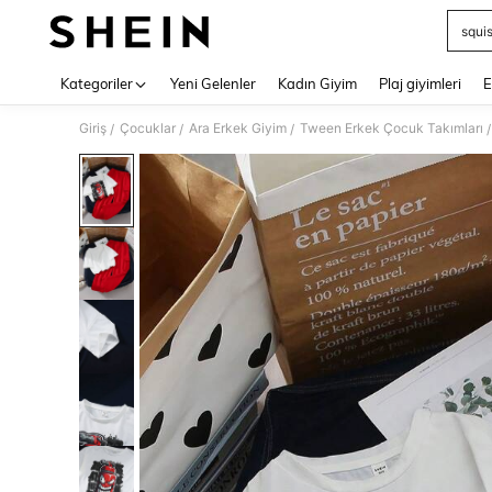
squi
Use up 
Kategoriler
Yeni Gelenler
Kadın Giyim
Plaj giyimleri
E
Giriş
Çocuklar
Ara Erkek Giyim
Tween Erkek Çocuk Takımları
/
/
/
/