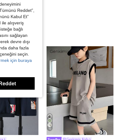
 deneyimini
 “Tümünü Reddet”,
ümünü Kabul Et”
ile alışveriş
isteğe bağlı
asını sağlayan
irerek devre dışı
kında daha fazla
eçeneğini seçin.
örmek için buraya
Reddet
10
ra
Genkimix Kids
Trendler