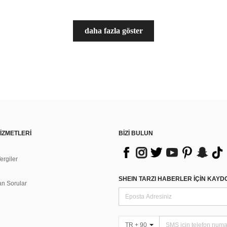
daha fazla göster
İZMETLERİ
BİZİ BULUN
rgiler
n
SHEIN TARZI HABERLER IÇIN KAY
an Sorular
TR + 90