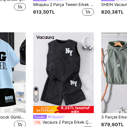
Mirajuku 2 Parça Tween Erkek Minimalist Moda Sokak Stili Kar Tanesi Örme Bisiklet Yaka Pullover Tişört ve Şort Takımı, Rahat Kumaş, Fit, İlkbahar/Yaz Yeni Stil, Çoklu Mevsim ve Ortamlara Uygun
613,50TL
820,38TL
4
9,33TL tasarruf
edin
Yeni Yazlık Erkek Çocuk Günlük Minimalist Büyük Abi Harf Baskılı Yuvarlak Yaka Tişört + Şort Takımı, Erkek Çocuklar İçin Rahat Kıyafet
Vacaura
Trendler
Vacaura 2 Parça Erkek Çocuk Koyu Gri High Street Suni Kar Tanesi Desenli Örme Bisiklet Yaka Tişört ve Uyumlu Şort Takımı, Yazlık Sokak Stili Tatil Küçük Baskılı Örme Set
-1%
679,90TL