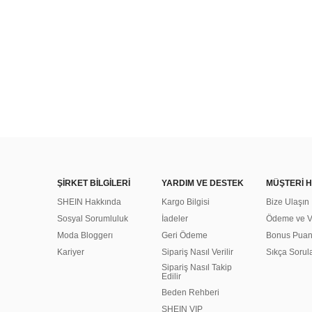
ŞİRKET BİLGİLERİ
YARDIM VE DESTEK
MÜŞTERİ H
SHEIN Hakkında
Kargo Bilgisi
Bize Ulaşın
Sosyal Sorumluluk
İadeler
Ödeme ve Ve
Moda Bloggerı
Geri Ödeme
Bonus Pua
Kariyer
Sipariş Nasıl Verilir
Sıkça Sorul
Sipariş Nasıl Takip
Edilir
Beden Rehberi
SHEIN VIP