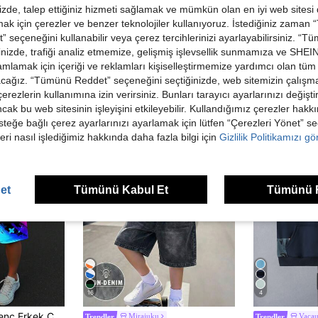
de, talep ettiğiniz hizmeti sağlamak ve mümkün olan en iyi web sitesi
 için çerezler ve benzer teknolojiler kullanıyoruz. İstediğiniz zaman
 seçeneğini kullanabilir veya çerez tercihlerinizi ayarlayabilirsiniz. “T
nizde, trafiği analiz etmemize, gelişmiş işlevsellik sunmamıza ve SHEIN 
mlamak için içeriği ve reklamları kişiselleştirmemize yardımcı olan tüm 
ünler
acağız. “Tümünü Reddet” seçeneğini seçtiğinizde, web sitemizin çalışm
 çerezlerin kullanımına izin verirsiniz. Bunları tarayıcı ayarlarınızı değişt
ancak bu web sitesinin işleyişini etkileyebilir. Kullandığımız çerezler hak
steğe bağlı çerez ayarlarınızı ayarlamak için lütfen “Çerezleri Yönet” s
eri nasıl işlediğimiz hakkında daha fazla bilgi için
Gizlilik Politikamızı g
et
Tümünü Kabul Et
Tümünü 
16
4
SHEIN 2 Parçalı, Genç Erkek Çocuklar İçin Günlük Kullanım, Gece Görüşlü, Floresan, Çizgi Film Desenli, Yuvarlak Yakalı, Kısa Kollu, Şortlu 2 Parçalı Kıyafet Seti; İlkbahar/Yaz, Günlük Giyim, Spor, Geziler, Okul, Partiler, Festivaller, Fotoğraf Çekimleri İçin Uygundur.
Mirajuku
Vacau
Trendler
Trendler