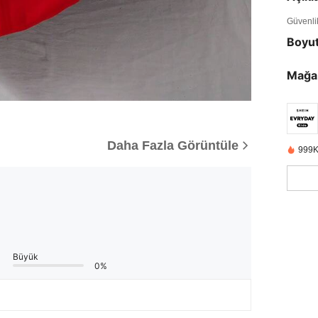
Güvenlik 
Boyu
Mağa
Daha Fazla Görüntüle
999K
Büyük
0%