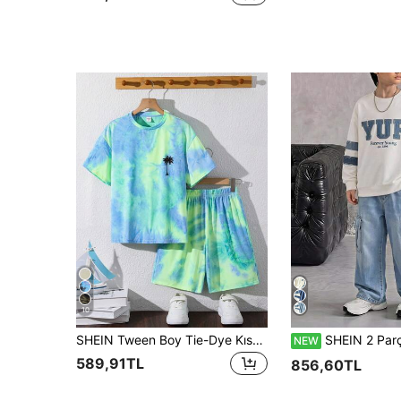
10
SHEIN Tween Boy Tie-Dye Kısa Kollu Tişört Ve Şort Takımı, Tatil
SHEIN 2 Parça/Set 5-15° Tween Erkek Moda Minimalist Rahat Bisiklet Yaka Sweatshirt ve Kargo Pantolon Takımı, Minimalist Havalı İngiliz Harfli Tüm 
NEW
589,91TL
856,60TL