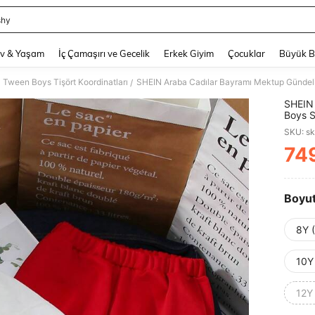
shy
and down arrow keys to navigate search Son arama and Keşif Arama. Press Enter
v & Yaşam
İç Çamaşırı ve Gecelik
Erkek Giyim
Çocuklar
Büyük 
Tween Boys Tişört Koordinatları
SHEIN Araba Cadılar Bayramı Mektup Gündeli
/
SHEIN 
Boys S
SKU: s
74
PR
Boyu
8Y 
10Y
12Y