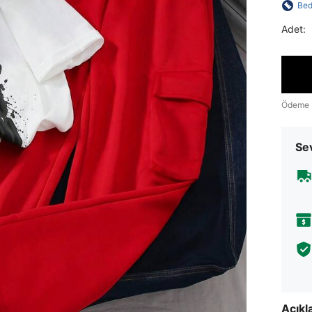
Bed
Adet:
Ödeme 
Sev
Açık