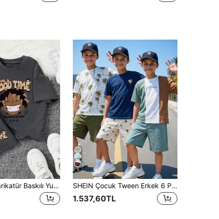
5
Tween Boy Karikatür Baskılı Yuvarlak Yaka Kısa Kollu Tişört ve Şort Takımı
SHEIN Çocuk Tween Erkek 6 Parça/Set İlkbahar Yaz Günlük Tatil Şirin Hindistan Cevizi Ağacı Renk Bloklu Yama Desenli Kısa Kollu Tişört Seti, Kısa Kollu Örme Üst ve Şort Çok Parçalı Set, Sonbahar İlkbahar, Dış Mekan Oyun, Okul, Sokak Stili, Parti ve Ev Keyfi İçin Uygun
1.537,60TL