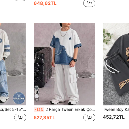
648,62TL
31
Baskı Tasarımlı, Tatil Partileri, Günlük Giyim, İlkbahar/Sonbahar/Kış Sokak Stili, Dışarı Çıkmalar ve Okula Dönüş Buluşmaları İçin Uygun
2 Parça Tween Erkek Çocuk Günlük Cool Stil İngilizce Slogan Baskılı Moda Yuvarlak Yaka Kısa Kollu Tişört ve Geniş Paça Kargo Pantolon Takımı, Tatil Buluşmaları ve Partiler İçin Uygun, İlkbahar/Yaz Rahat ve Kolay Giyilebilir, Yazın Olmazsa Olmaz Moda Günlük Kombin, İlkbahar/Yaz Sokak Stili, Okula Dönüş Buluşmaları ve Günlük Kombin, Dış Mekan Etkinlikleri İçin Uygun
-12%
452,72TL
527,35TL