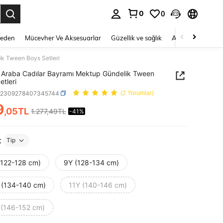
0
0
 to select.
Beden
Mücevher Ve Aksesuarlar
Güzellik ve sağlık
Ayakkabı
Ev T
k Tween Boys Setleri
Araba Cadılar Bayramı Mektup Gündelik Tween
etleri
k2309278407345744
(2 Yorumlar)
9
,05TL
1.277,49TL
-41%
ICE AND AVAILABILITY
t
Tip
(122-128 cm)
9Y (128-134 cm)
 (134-140 cm)
11Y (140-146 cm)
 (146-152 cm)