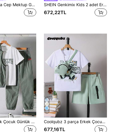
SHEIN Vacaura Cep Mektup Gündelik Erkekler İki Parçalı Kıyafetler
SHEIN Genkimix Kids 2 adet Erkek Çocuk Rahat Spor Gevşek Harf Baskılı Mürettebat Yaka Kısa Kollu Tişört ve Elastik Bel Harf Baskılı Şort Takımı, Erkek Basketbolu, Yaz İçin Uygun
672,22TL
13
3 Parçalı Erkek Çocuk Günlük Rahat Spor Takımı: Yumuşak Kapüşonlu Yelek, Lastikli Bel Pantolon ve Tişört; Sonbahar, İlkbahar, Yaz, Günlük Kullanım, Dış Mekan, Okul, Sokak, Parti ve Boş Zaman İçin Uygundur.
Coolqubz 3 parça Erkek Çocuk Sevimli Ayı Baskılı Tişört, Kargo Şort ve Mini Askılı Çanta Seti, İlkbahar/Yaz
677,16TL