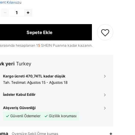
ent Kılavuzu
Sepete Ekle
sırasında hesaplanan
15
SHEIN Puanına kadar kazanın.
k yeri
Turkey
Kargo ücreti 470,74TL kadar düşük
Tah. Teslimat:
Ağustos 15 - Ağustos 18
İadeler Kabul Edilir
Alışveriş Güvenliği
Güvenli Ödemeler
Gizlilik koruması
lama
Oversize,Şekil,Örme kumaş