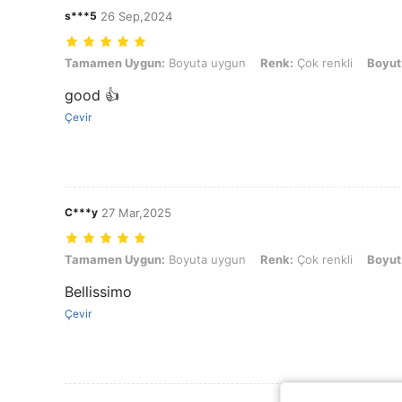
s***5
26 Sep,2024
Tamamen Uygun: Boyuta uygun, Renk: Çok renkli, Boyut: 8Y
Tamamen Uygun:
Boyuta uygun
Renk:
Çok renkli
Boyut
good 👍
Çevir
C***y
27 Mar,2025
Tamamen Uygun: Boyuta uygun, Renk: Çok renkli, Boyut: 10Y
Tamamen Uygun:
Boyuta uygun
Renk:
Çok renkli
Boyut
Bellissimo
Çevir