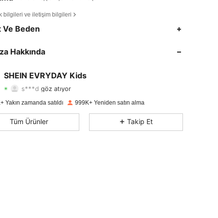
bilgileri ve iletişim bilgileri
4,90
18K
426K
t Ve Beden
4,90
18K
426K
za Hakkında
4,90
18K
426K
SHEIN EVRYDAY Kids
s***d
göz atıyor
4,90
18K
426K
Derecelendirme
Ürünler
Takipçiler
+ Yakın zamanda satıldı
999K+ Yeniden satın alma
4,90
18K
426K
Tüm Ürünler
Takip Et
4,90
18K
426K
4,90
18K
426K
4,90
18K
426K
4,90
18K
426K