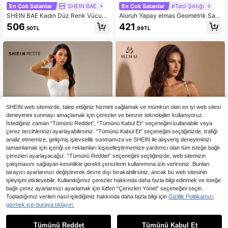
En Çok Satanlar
SHEIN BAE
En Çok Satanlar
#Tatil Şıklığı
SHEIN BAE Kadın Düz Renk Vücud
Aloruh Yapay elmas Geometrik Sad
a Oturan Çok Amaçlı Günlük Askılı
e Her Yerde Baskı Gündelik Kadın B
506
421
,50TL
,99TL
Bluz
odysuits
SHEIN web sitemizde, talep ettiğiniz hizmeti sağlamak ve mümkün olan en iyi web sitesi
deneyimini sunmayı amaçlamak için çerezler ve benzer teknolojiler kullanıyoruz.
İstediğiniz zaman “Tümünü Reddet”, “Tümünü Kabul Et” seçeneğini kullanabilir veya
çerez tercihlerinizi ayarlayabilirsiniz. “Tümünü Kabul Et” seçeneğini seçtiğinizde, trafiği
analiz etmemize, gelişmiş işlevsellik sunmamıza ve SHEIN ile alışveriş deneyiminizi
tamamlamak için içeriği ve reklamları kişiselleştirmemize yardımcı olan tüm isteğe bağlı
çerezleri ayarlayacağız. “Tümünü Reddet” seçeneğini seçtiğinizde, web sitemizin
çalışmasını sağlayan kesinlikle gerekli çerezlerin kullanımına izin verirsiniz. Bunları
tarayıcı ayarlarınızı değiştirerek devre dışı bırakabilirsiniz, ancak bu web sitesinin
işleyişini etkileyebilir. Kullandığımız çerezler hakkında daha fazla bilgi edinmek ve isteğe
8
bağlı çerez ayarlarınızı ayarlamak için lütfen “Çerezleri Yönet” seçeneğini seçin.
En Çok Satanlar
SHEIN PETITE
En Çok Satanlar
Bluhae
Topladığımız verileri nasıl işlediğimiz hakkında daha fazla bilgi için
Gizlilik Politikamızı
SHEIN PETITE Siyah Seksi Vintage
Bluhae Kadın Puantiye Desenli Dan
görmek için buraya tıklayın.
Stil Dantelli Kadın Parti ve Dışarı Çı
tel Body Yazlık Kombin Tatil Kombin
587
376
,16TL
,99TL
kma İçin Tayt Külotlu Çorap
i Bej Puantiye Desenli Body
Tümünü Reddet
Tümünü Kabul Et