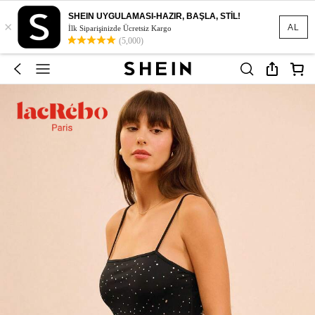
SHEIN UYGULAMASI-HAZIR, BAŞLA, STİL!
×
AL
İlk Siparişinizde Ücretsiz Kargo
(5,000)