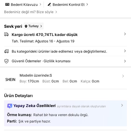
Bedent Kılavuzu
Bedenimi Kontrol Et
Bedeniniz değil mi? Bize söyle
Sevk yeri
Turkey
Kargo ücreti 470,74TL kadar düşük
Tah. Teslimat:
Ağustos 16 - Ağustos 19
Bu kategorideki ürünler iade edilemez veya değiştirilemez.
Güvenli Ödemeler · Gizlilik koruması
Modelin üzerinde:
S
Boy:
170cm
Büst:
0cm
Bel:
0cm
Kalça:
0cm
Ürün Detayları
Yapay Zeka Özellikleri
ayrıntılara dayalı olarak oluşturulan
Örme kumaş:
Rahat bir hava veren dokulu örgü.
Parti:
Şık ve partiye hazır.