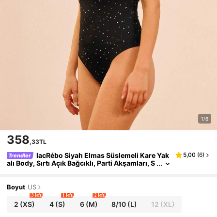
1/6
358
,33TL
lacRébo Siyah Elmas Süslemeli Kare Yak
5,00
(
6
)
Trendler
alı Body, Sırtı Açık Bağcıklı, Parti Akşamları, S
onbahar ve Kış İçin Uygun
Boyut
US
3 left
1 left
2 left
2
(XS)
4
(S)
6
(M)
8/10
(L)
12
(XL)