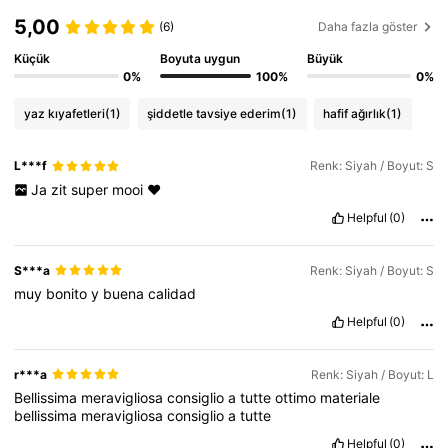
5,00
(6)
Daha fazla göster
84K Takipçiler
4,77
Küçük
Boyuta uygun
Büyük
0%
100%
0%
84K Takipçiler
4,77
yaz kıyafetleri
(1)
şiddetle tavsiye ederim
(1)
hafif ağırlık
(1)
84K Takipçiler
4,77
L***f
Renk: Siyah / Boyut: S
Ja
zit
super
mooi
❤️
Helpful
(0)
S***a
Renk: Siyah / Boyut: S
muy
bonito
y
buena
calidad
Helpful
(0)
r***a
Renk: Siyah / Boyut: L
Bellissima
meravigliosa
consiglio
a
tutte
ottimo
materiale
bellissima
meravigliosa
consiglio
a
tutte
Helpful
(0)