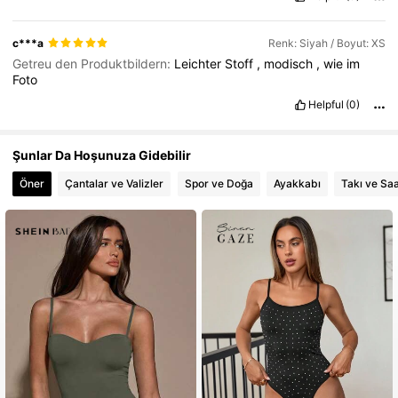
c***a
Renk: Siyah / Boyut: XS
Getreu den Produktbildern:
Leichter
Stoff
,
modisch
,
wie
im
Foto
Helpful
(0)
Şunlar Da Hoşunuza Gidebilir
Öner
Çantalar ve Valizler
Spor ve Doğa
Ayakkabı
Takı ve Saa