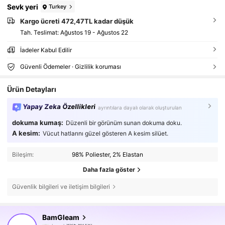
Sevk yeri
Turkey
Kargo ücreti 472,47TL kadar düşük
Tah. Teslimat:
Ağustos 19 - Ağustos 22
İadeler Kabul Edilir
Güvenli Ödemeler · Gizlilik koruması
Ürün Detayları
Yapay Zeka Özellikleri
ayrıntılara dayalı olarak oluşturulan
dokuma kumaş:
Düzenli bir görünüm sunan dokuma doku.
A kesim:
Vücut hatlarını güzel gösteren A kesim silüet.
Bileşim:
98% Poliester, 2% Elastan
Daha fazla göster
Güvenlik bilgileri ve iletişim bilgileri
417K Takipçiler
4,81
BamGleam
l***1
göz atıyor