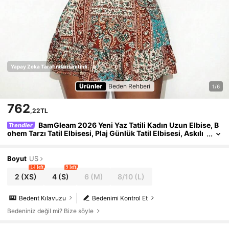
Yapay Zeka Tarafından Üretildi
Ürünler
Beden Rehberi
1/6
762
,22TL
BamGleam 2026 Yeni Yaz Tatili Kadın Uzun Elbise, B
Trendler
ohem Tarzı Tatil Elbisesi, Plaj Günlük Tatil Elbisesi, Askılı
Çapraz Bağlı Elbise, Dijital Baskılı Elbise, Çok Renkli Elbis
e
Boyut
US
14 left
9 left
2
(XS)
4
(S)
6
(M)
8/10
(L)
Bedent Kılavuzu
Bedenimi Kontrol Et
Bedeniniz değil mi? Bize söyle