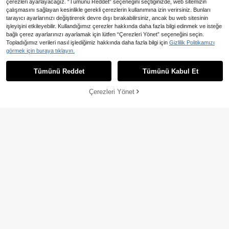
çerezleri ayarlayacağız. “Tümünü Reddet” seçeneğini seçtiğinizde, web sitemizin
çalışmasını sağlayan kesinlikle gerekli çerezlerin kullanımına izin verirsiniz. Bunları
21
tarayıcı ayarlarınızı değiştirerek devre dışı bırakabilirsiniz, ancak bu web sitesinin
işleyişini etkileyebilir. Kullandığımız çerezler hakkında daha fazla bilgi edinmek ve isteğe
7
En Çok Satanlar
SHEIN PETITE
bağlı çerez ayarlarınızı ayarlamak için lütfen “Çerezleri Yönet” seçeneğini seçin.
SHEIN PETITE Kadın Leopar D
En Çok Satanlar
#Yazlık Elbiseler
NEW
Topladığımız verileri nasıl işlediğimiz hakkında daha fazla bilgi için
Gizlilik Politikamızı
esenli Fırfırlı Etek Ucu Moda Seksi
990
SHEIN SXY Kadın Bej Çiçek Desenli
görmek için buraya tıklayın.
,56TL
Boyundan Bağlamalı Mini Elbise Par
Tatil Mini Elbisesi, Boho Yaz Bohem
840
ti Kulüp Kahverengi ve Altın Yazlık
,54TL
Elbise, Tatil Plaj Akşam Yemeği Kom
Tümünü Reddet
Tümünü Kabul Et
bini, Havana Nights Tatil Elbisesi
Çerezleri Yönet
SEPETE EKLE
6
En Çok Satanlar
BamGleam