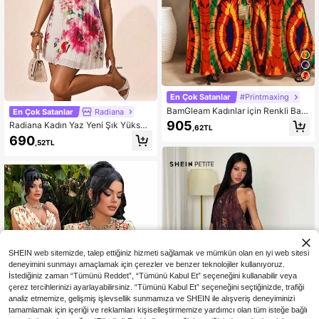
En Çok Satanlar
#Printmaxing
BamGleam Kadınlar için Renkli Bas
En Çok Satanlar
Radiana
kılı Sırtı Açık Elbise
905
Radiana Kadın Yaz Yeni Şık Yüksek
,62TL
Yaka Pileli Tatil Çiçek Desenli Kolsu
690
,52TL
z Mini Elbise, Çok Yönlü Temel, Gün
lük Rahat, Sokak, Alışveriş, Parti, Ta
til, Plaj, Randevu, Doğum Günü, Me
zuniyet, , Retro Stil, Müzik Festivali,
Toplantı, Parti
SHEIN web sitemizde, talep ettiğiniz hizmeti sağlamak ve mümkün olan en iyi web sitesi
deneyimini sunmayı amaçlamak için çerezler ve benzer teknolojiler kullanıyoruz.
İstediğiniz zaman “Tümünü Reddet”, “Tümünü Kabul Et” seçeneğini kullanabilir veya
çerez tercihlerinizi ayarlayabilirsiniz. “Tümünü Kabul Et” seçeneğini seçtiğinizde, trafiği
analiz etmemize, gelişmiş işlevsellik sunmamıza ve SHEIN ile alışveriş deneyiminizi
tamamlamak için içeriği ve reklamları kişiselleştirmemize yardımcı olan tüm isteğe bağlı