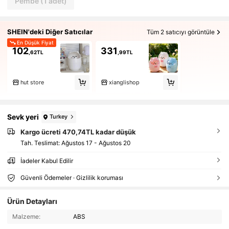
Pembe (1 adet)
SHEIN'deki Diğer Satıcılar
Tüm 2 satıcıyı görüntüle
En Düşük Fiyat
102
331
,62TL
,99TL
hut store
xianglishop
Sevk yeri
Turkey
Kargo ücreti 470,74TL kadar düşük
Tah. Teslimat:
Ağustos 17 - Ağustos 20
İadeler Kabul Edilir
Güvenli Ödemeler · Gizlilik koruması
Ürün Detayları
Malzeme:
ABS