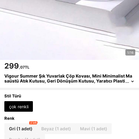
1/16
299
,07TL
Vigour Summer Şık Yuvarlak Çöp Kovası, Mini Minimalist Ma
saüstü Atık Kutusu, Geri Dönüşüm Kutusu, Yaratıcı Plasti
k Atık Saklama Kutusu, Yatak Odası Komodini, Çalışma M
asası, Oturma Odası Sehpa ve Bilgisayar Masası İçin Uygun,
Okula Dönüş Döneminde Öğretmenler ve Sınıf Arkadaşları İçi
Stil Türü
n Mükemmel Hediye
çok renkli
Renk
4 left
Gri (1 adet)
Beyaz (1 adet)
Mavi (1 adet)