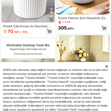
Fiyonk Dekorlu Şirin Masaüstü Çöp
5
Kovası, Mini Masaüstü Atık Kutusu,
5 kaldı
Taşınabilir Tezgah Üstü Çöp Kovas
Plastik Çöp Kovası Su Geçirmez Çi
305
ı, Kapaklı ve Açılır Kapaklı, Yatak O
,65TL
zgili Çöp Kutusu Meyve Kabuğu Ka
70
dası, Yurt, Ofis, Makyaj Masası, Tez
,79TL
-11%
ğıt Parçaları Saklamak İçin Atık Sep
gah Üstü İçin, Ev Gereçleri, Benzers
eti Çöp Depolama Kovası Kadınlar E
iz Doğum Günü Hediyesi, Okula Dö
rkekler Ofisler Yurt Odaları Yatak O
nüş Hediyesi, Öğretmen Hediyesi, P
daları Oturma Odaları Atık Konteynır
arti Hediyesi
ı Banyo Mutfak Aksesuarı Ev Dekor
asyonu Temel Gereksinimleri Oda D
ekoru
SHEIN web sitemizde, talep ettiğiniz hizmeti sağlamak ve mümkün olan en iyi web sitesi
deneyimini sunmayı amaçlamak için çerezler ve benzer teknolojiler kullanıyoruz.
İstediğiniz zaman “Tümünü Reddet”, “Tümünü Kabul Et” seçeneğini kullanabilir veya
çerez tercihlerinizi ayarlayabilirsiniz. “Tümünü Kabul Et” seçeneğini seçtiğinizde, trafiği
analiz etmemize, gelişmiş işlevsellik sunmamıza ve SHEIN ile alışveriş deneyiminizi
tamamlamak için içeriği ve reklamları kişiselleştirmemize yardımcı olan tüm isteğe bağlı
çerezleri ayarlayacağız. “Tümünü Reddet” seçeneğini seçtiğinizde, web sitemizin
çalışmasını sağlayan kesinlikle gerekli çerezlerin kullanımına izin verirsiniz. Bunları
tarayıcı ayarlarınızı değiştirerek devre dışı bırakabilirsiniz, ancak bu web sitesinin
işleyişini etkileyebilir. Kullandığımız çerezler hakkında daha fazla bilgi edinmek ve isteğe
Beyaz/Pembe/Sarı Fiyonk Stili Çöp
bağlı çerez ayarlarınızı ayarlamak için lütfen “Çerezleri Yönet” seçeneğini seçin.