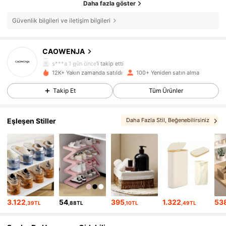
Daha fazla göster
Güvenlik bilgileri ve iletişim bilgileri
235 Takipçiler
4,58
CAOWENJA
s***a
1 gün önce
'i takip etti
235 Takipçiler
4,58
12K+ Yakın zamanda satıldı
100+ Yeniden satın alma
Takip Et
Tüm Ürünler
235 Takipçiler
4,58
Eşleşen Stiller
Daha Fazla Stil
, Beğenebilirsiniz
235 Takipçiler
4,58
235 Takipçiler
4,58
235 Takipçiler
4,58
235 Takipçiler
4,58
3.122
54
395
1.322
53
,39TL
,88TL
,10TL
,49TL
235 Takipçiler
4,58