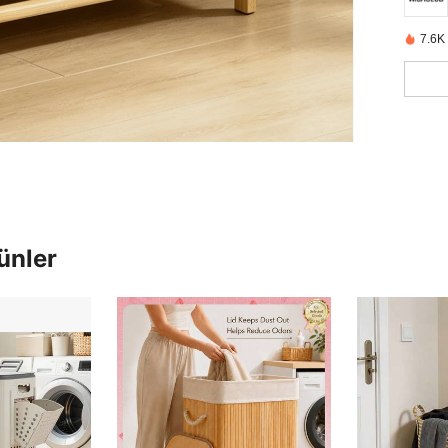
7.6K
ünler