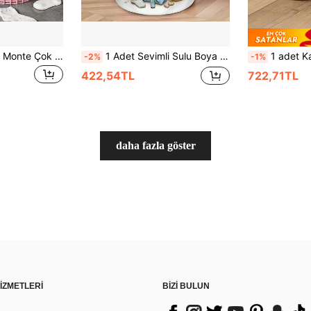
Katlanabilir Duvara Monte Çok Bölmeli Taşınabilir Kirli Çamaşır Saklama Kutusu, Dayanıklı Polipropilen Kare Tasarım, Ev ve Banyo İçin Uygun, Katlanabilir Çamaşır Sepeti, Çamaşır Saklama ve Düzenleme, Tekerlekli Çamaşır Sepeti, Kirli Çamaşır Sepeti, Dar Çamaşır Sepeti, Kapaklı Çamaşır Sepeti, Kıyafet Çamaşır Sepeti, Çamaşır Sepeti, Yer Tasarrufu Sağlayan Çözüm, Şık Düzenleyici, Çorap Saklama, Çorap Çamaşır Sepeti, İç Çamaşırı Saklama
1 Adet Sevimli Sulu Boya Ayıcık Desenli Çamaşır Sepeti, Çizgi Film Ayı Çamaşır Makinesi Baskılı, Saplı Katlanabilir Saklama Kutusu, Banyo Kıyafet Saklama İçin Uygun
1 adet Katlanabilir Dokuma Çamaşır Sepeti, Saplı, Çok Fonksiyonlu, Geniş Kapasiteli Saklama Sepeti, Sarı
-2%
-1%
422,54TL
722,71TL
daha fazla göster
İZMETLERİ
BİZİ BULUN