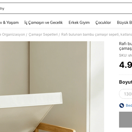
shy
and down arrow keys to navigate search Son arama and Keşif Arama. Press Enter
v & Yaşam
İç Çamaşırı ve Gecelik
Erkek Giyim
Çocuklar
Büyük 
e Organizasyon
Çamaşır Sepetleri
/
/
Rafı b
çamaşı
askısı
SKU: s
4.
PR
Boyu
130
Bed
Üzgünüm