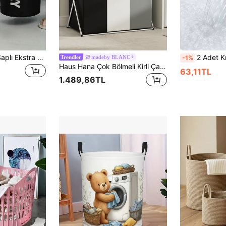
Yumuşak Dolgulu Saplı Ekstra Büyük Yüksek Kaliteli Çamaşır Sepeti - Kumaş Çamaşır Sepeti, Katlanabilir Yuvarlak Sepet, Çeşitli Oda Tipleri İçin Uygun, Günlük Stil Kıyafet Saklama Kutusu, Çamaşır Aksesuarları, Çamaşır Sepeti, Yer Tasarrufu Sağlayan
2 Adet Kılavuz Plakalı Evrensel Çamaşır Makinesi Tahliye Tepsisi, Sızdırmaz Su Toplama Kutusu, Çamaşır Makinesi Çıkış 
madeby BLANC
-1%
Trendler
Haus Hana Çok Bölmeli Kirli Çamaşır Sepeti, Elde Taşınabilir Kirli Çamaşır Sepeti, Büyük Kirli Çamaşır Sepeti, Taşınabilir Çamaşır Sepeti, 3 Yuvalı / 2 Yuvalı / 1 Yuvalı Büyük Ev Kumaş Saklama Kutusu
63,11TL
1.489,86TL