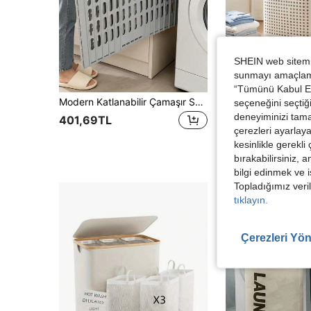
SHEIN web sitemiz
sunmayı amaçlamak
“Tümünü Kabul Et”
Modern Katlanabilir Çamaşır Sepeti - Duvara Monte Edilebilir, Taşınabilir Çok Katlı Kirli Çamaşır Sepeti, Kare Polipropilen Çamaşır Sepeti, Ev ve Banyo Depolama İçin Uygundur
Kıyafetler, Havlular ve Oyuncaklar İçin Havalandırmalı Saklama Hazneli Tekerlekli Çamaşır Sepeti, Yurt Odası, Yatak Oda
seçeneğini seçtiği
-6%
deneyiminizi tama
6 kaldı
401,69TL
çerezleri ayarlay
3.727,12TL
kesinlikle gerekli
bırakabilirsiniz, 
bilgi edinmek ve i
Topladığımız veril
tıklayın.
Çerezleri Yön