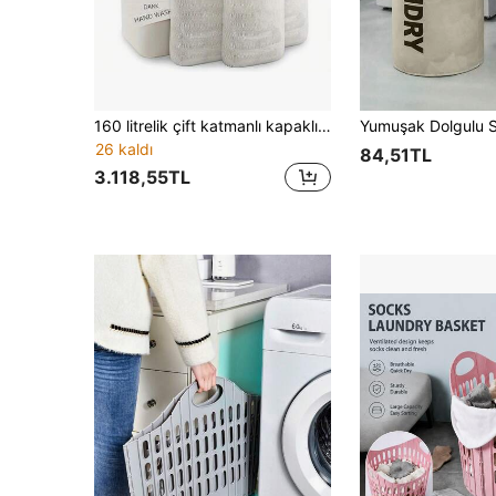
160 litrelik çift katmanlı kapaklı çamaşır sepeti, 3 adet çamaşır torbası içerir, büyük kapasiteli kapaklı kirli çamaşır sepeti, çıkarılabilir iç çamaşırı torbası, katlanabilir yerden tasarruf sağlayan çamaşır saklama sepeti.
26 kaldı
84,51TL
3.118,55TL