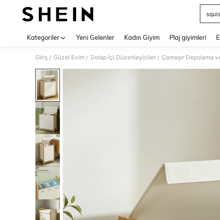
squi
Use up 
Kategoriler
Yeni Gelenler
Kadın Giyim
Plaj giyimleri
E
Giriş
Güzel Evim
Dolap İçi Düzenleyiciler
Çamaşır Depolama v
/
/
/