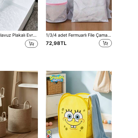
Suyu Depolama İçin, Çamaşır Odası Zemininin Taşmasını Önler, Banyo, Çamaşır Odası, Ev, Seyahat İçin Uygun, Banyo Aksesuarları, Temizlik Malzemeleri, Cadılar Bayramı, Noel, Mezuniyet Sezonu, Çamaşır Mağazası, Temel Hediye
1/3/4 adet Fermuarlı File Çamaşır Torbası, Petek Desenli Yıkama Torbası, Giysiler, Gömlekler, Sütyenler, Çoraplar, Külotlu Çoraplar, İç Çamaşırları İçin Uygun, Seyahat Saklama Torbası, İlkbahar ve Yaz İçin Minimalist Stil
72,98TL