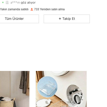
a***m
göz atıyor
4,80
23
260
Derecelendirme
Ürünler
Takipçiler
 Yakın zamanda satıldı
733 Yeniden satın alma
4,80
23
260
Tüm Ürünler
Takip Et
4,80
23
260
4,80
23
260
4,80
23
260
4,80
23
260
4,80
23
260