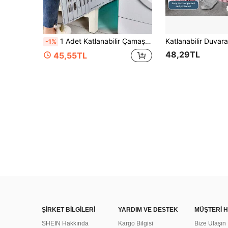
1 Adet Katlanabilir Çamaşır Sepeti, Kirli Kıyafet Saklama Düzenleyici, Ultra İnce Katlanabilir Çamaşırlık, Üniversite Yurtları, Yatak Odası ve Ev Düzeni İçin Mükemmel Hediye, Okula Dönüş Sezonu
-1%
48,29TL
45,55TL
ŞİRKET BİLGİLERİ
YARDIM VE DESTEK
MÜŞTERİ H
SHEIN Hakkında
Kargo Bilgisi
Bize Ulaşın