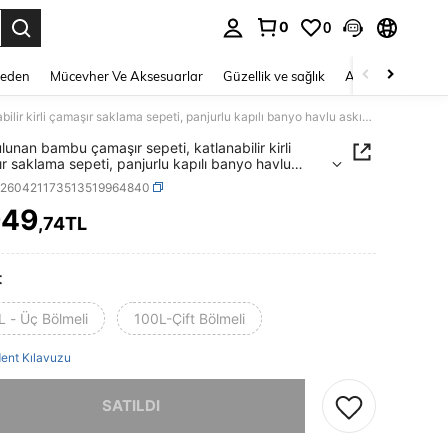
0
0
 to select.
Beden
Mücevher Ve Aksesuarlar
Güzellik ve sağlık
Ayakkabı
Ev T
Rafı bulunan bambu çamaşır sepeti, katlanabilir kirli çamaşır saklama sepeti, panjurlu kapılı banyo havlu askısı saklama dolabı.
ulunan bambu çamaşır sepeti, katlanabilir kirli
r saklama sepeti, panjurlu kapılı banyo havlu
 saklama dolabı.
h260421173513519964840
949
,74TL
ICE AND AVAILABILITY
t
L - Üç Bölmeli
100L-Çift Bölmeli
ent Kılavuzu
, ürün tükendi.
SATILDI