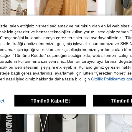
de, talep ettiğiniz hizmeti sağlamak ve mümkün olan en iyi web sitesi
 için çerezler ve benzer teknolojiler kullanıyoruz. İstediğiniz zaman
 seçeneğini kullanabilir veya çerez tercihlerinizi ayarlayabilirsiniz. “T
sı, Banyo ve Çamaşır Odası İçin Mükemmel Düzenleyici, Ev Düzeni İçin Taşınabilir Hareketli Saklama Çözümü
1 Adet Büyük Kapasiteli Kapaklı Çamaşır Sepeti, Katlanabilir Kumaş Astarlı Kıyafet Saklama Kutusu, Banyo ve Tuvalet İçin Köşe Çamaşırlık, Nem Geçirmez Kıyafet Ayıklama Sepeti, Elde Taşınabilir Toz Geçirmez Kirli Çamaşır Kovası, Çamaşır Odası Saklama İçin Köşe Çamaşır Sepeti, Banyo, Yatak Odası, Gardırop ve Diğer Yaşam Alanları İçin Uygun, Ev İçi Kolay Hareket İçin İp Saplı, Kolay Düzenli Temizlik İçin Çıkarılabilir Astarlı
nizde, trafiği analiz etmemize, gelişmiş işlevsellik sunmamıza ve SHEIN 
-50%
mlamak için içeriği ve reklamları kişiselleştirmemize yardımcı olan tüm 
5 kaldı
221,70TL
acağız. “Tümünü Reddet” seçeneğini seçtiğinizde, web sitemizin çalışm
1.262,68TL
 çerezlerin kullanımına izin verirsiniz. Bunları tarayıcı ayarlarınızı değişt
ancak bu web sitesinin işleyişini etkileyebilir. Kullandığımız çerezler hak
steğe bağlı çerez ayarlarınızı ayarlamak için lütfen “Çerezleri Yönet” s
eri nasıl işlediğimiz hakkında daha fazla bilgi için
Gizlilik Politikamızı g
et
Tümünü Kabul Et
Tümünü 