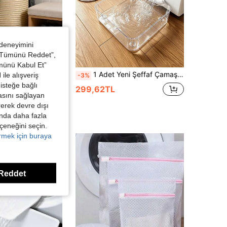
 deneyimini
 “Tümünü Reddet”,
ümünü Kabul Et”
Büyük Kapasiteli Katlanabilir Çamaşır Sepeti - Dayanıklı Sap Tasarımı, Ekstra Büyük Taşınabilir Saklama Kutusu, Kıyafetler, Banyo ve Yatak Odası İçin Uygun Modern Saklama Sepeti - Çok Fonksiyonlu Ev Saklama Çamaşır Sepeti
1 Adet Yeni Şeffaf Çamaşır Makinesi Tahliye Tepsisi, Çamaşır Odası Zemin Taşmasını Etkili Şekilde Önler, Çamaşır Odası Zemin Koruma Tepsisi, Çamaşır Alanı Temizlik ve Düzenleme Aksesuarı
ile alışveriş
-3%
isteğe bağlı
299,62TL
asını sağlayan
irerek devre dışı
kında daha fazla
eçeneğini seçin.
örmek için buraya
Reddet