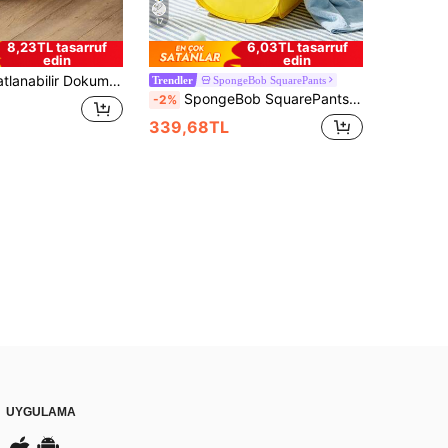
17
8,23TL tasarruf
6,03TL tasarruf
edin
edin
 ve Beyaz Renk Seçenekleriyle, Giysi, Battaniye, Oyuncak, Tatil Eşyası, Ev Dekorasyonu Saklamak İçin Uygundur, Çamaşır Odası, Banyo, Yatak Odası, Oturma Odası, Koridor vb. Yerlerde Kullanılabilir.
SpongeBob SquarePants
Trendler
SpongeBob SquarePants | SHEIN Polyester Fiber Katlanabilir Saklama Sepeti - Açılır Taşınabilir Saklama Sepeti, Ev Tipi Çok Fonksiyonlu Saklama Kutusu, Kıyafet, Oyuncak ve Çeşitli Eşyaların Düzenlenmesi İçin Uygun, Hafif, Dayanıklı ve Kolay Temizlenen, Yatak Odaları ve Oturma Odaları İçin Uygun
-2%
339,68TL
UYGULAMA