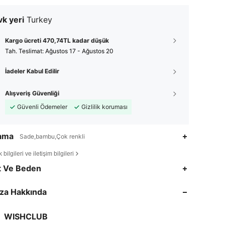
k yeri
Turkey
Kargo ücreti 470,74TL kadar düşük
Tah. Teslimat:
Ağustos 17 - Ağustos 20
İadeler Kabul Edilir
Alışveriş Güvenliği
Güvenli Ödemeler
Gizlilik koruması
lama
Sade,bambu,Çok renkli
bilgileri ve iletişim bilgileri
4,80
23
260
t Ve Beden
4,80
23
260
za Hakkında
4,80
23
260
WISHCLUB