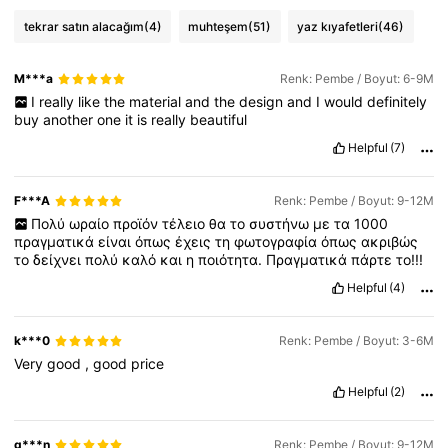
tekrar satın alacağım
(4)
muhteşem
(51)
yaz kıyafetleri
(46)
623K Takipçiler
4,89
M***a
Renk: Pembe / Boyut: 6-9M
623K Takipçiler
4,89
I
really
like
the
material
and
the
design
and
I
would
definitely
buy
another
one
it
is
really
beautiful
Helpful
(7)
F***A
Renk: Pembe / Boyut: 9-12M
Πολύ
ωραίο
προϊόν
τέλειο
θα
το
συστήνω
με
τα
1000
πραγματικά
είναι
όπως
έχεις
τη
φωτογραφία
όπως
ακριβώς
το
δείχνει
πολύ
καλό
και
η
ποιότητα.
Πραγματικά
πάρτε
το!!!
Helpful
(4)
k***0
Renk: Pembe / Boyut: 3-6M
Very
good
,
good
price
Helpful
(2)
g***n
Renk: Pembe / Boyut: 9-12M