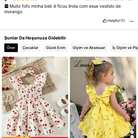
Muito
fofo
minha
beb
ê
ficou
linda
com
esse
vestido
de
morango
Helpful
(1)
Şunlar Da Hoşunuza Gidebilir
Öner
Çocuklar
Güzel Evim
Giyim ve Aksesuar
İç Giyim ve Pi