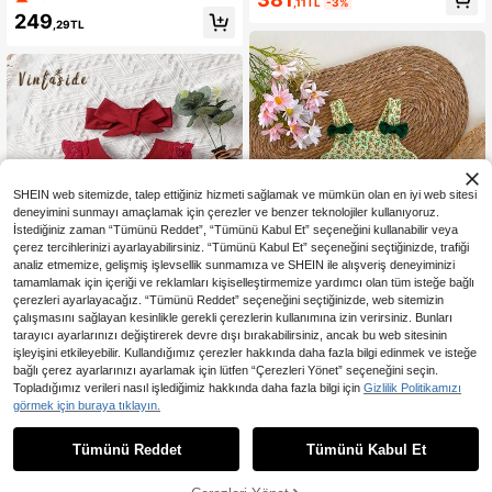
e, Kolsuz Omuzları Açık Çizgili Yazlı
,11TL
-3%
i, ekose, kolsuz elbise, bol A kesim,
k Elbise
249
günlük geziler, gündelik seyahatler,
,29TL
aile toplantıları, plaj tatilleri ve fotoğ
raf çekimleri için uygundur.
SHEIN web sitemizde, talep ettiğiniz hizmeti sağlamak ve mümkün olan en iyi web sitesi
deneyimini sunmayı amaçlamak için çerezler ve benzer teknolojiler kullanıyoruz.
İstediğiniz zaman “Tümünü Reddet”, “Tümünü Kabul Et” seçeneğini kullanabilir veya
çerez tercihlerinizi ayarlayabilirsiniz. “Tümünü Kabul Et” seçeneğini seçtiğinizde, trafiği
analiz etmemize, gelişmiş işlevsellik sunmamıza ve SHEIN ile alışveriş deneyiminizi
tamamlamak için içeriği ve reklamları kişiselleştirmemize yardımcı olan tüm isteğe bağlı
çerezleri ayarlayacağız. “Tümünü Reddet” seçeneğini seçtiğinizde, web sitemizin
çalışmasını sağlayan kesinlikle gerekli çerezlerin kullanımına izin verirsiniz. Bunları
tarayıcı ayarlarınızı değiştirerek devre dışı bırakabilirsiniz, ancak bu web sitesinin
işleyişini etkileyebilir. Kullandığımız çerezler hakkında daha fazla bilgi edinmek ve isteğe
Kız Çocuklar İçin Açık Sarı Çiç
NEW
bağlı çerez ayarlarınızı ayarlamak için lütfen “Çerezleri Yönet” seçeneğini seçin.
ek Desenli Askılı Elbise, Yeşil Fiyon
22 kaldı
En Çok Satanlar
Vintaside Kids
Topladığımız verileri nasıl işlediğimiz hakkında daha fazla bilgi için
Gizlilik Politikamızı
k Süslemeli, Yazlık Bebek Prenses
381
SHEIN Vintaside Kids Kontrast Dant
Elbisesi
görmek için buraya tıklayın.
,66TL
-14%
el Sade Sevimli Bebek Elbiseleri
606
,69TL
Tümünü Reddet
Tümünü Kabul Et