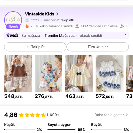
623K Takipçiler
4,89
Vintaside Kids
n***s
3 saat önce
'i takip etti
y***u
göz atıyor
2.5M Yakın zamanda satıldı
1.6M Yeniden satın alma
Takip
623K Takipçiler
4,89
Bu mağaza
「Trendler Mağazası」
olarak seçildi
623K Takipçiler
4,89
Takip Et
Tüm Ürünler
623K Takipçiler
4,89
623K Takipçiler
4,89
623K Takipçiler
4,89
548
276
463
572
73
,23TL
,87TL
,84TL
,50TL
623K Takipçiler
4,89
4,86
(1000+)
Daha fazla göster
623K Takipçiler
4,89
Küçük
Boyuta uygun
Büyük
2%
95%
3%
623K Takipçiler
4,89