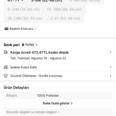
4Y
-
7Y
3-6M
(62-68 cm)
6-9M
(68-74 cm)
9-12M
(74-80 cm)
12-18M
(80-86 cm)
18-24M
(86-92 cm)
2-3Y
(92-98 cm)
Bedent Kılavuzu
Sevk yeri
Turkey
Kargo ücreti 472,47TL kadar düşük
Tah. Teslimat:
Ağustos 19 - Ağustos 22
İadeler Kabul Edilir
Güvenli Ödemeler · Gizlilik koruması
Ürün Detayları
Bileşim:
100% Poliester
Daha fazla göster
Güvenlik bilgileri ve iletişim bilgileri