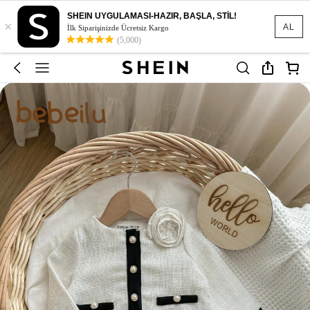
SHEIN UYGULAMASI-HAZIR, BAŞLA, STİL!
×
AL
İlk Siparişinizde Ücretsiz Kargo
(5,000)