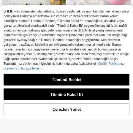
SHEIN web sitemizde, talep ettiğiniz hizmeti sağlamak ve mümkün olan en iyi web sitesi
deneyimini sunmayı amaçlamak için çerezler ve benzer teknolojiler kullanıyoruz.
İstediğiniz zaman “Tümünü Reddet”, “Tümünü Kabul Et” seçeneğini kullanabilir veya
çerez tercihlerinizi ayarlayabilirsiniz. “Tümünü Kabul Et” seçeneğini seçtiğinizde, trafiği
analiz etmemize, gelişmiş işlevsellik sunmamıza ve SHEIN ile alışveriş deneyiminizi
tamamlamak için içeriği ve reklamları kişiselleştirmemize yardımcı olan tüm isteğe bağlı
çerezleri ayarlayacağız. “Tümünü Reddet” seçeneğini seçtiğinizde, web sitemizin
çalışmasını sağlayan kesinlikle gerekli çerezlerin kullanımına izin verirsiniz. Bunları
tarayıcı ayarlarınızı değiştirerek devre dışı bırakabilirsiniz, ancak bu web sitesinin
işleyişini etkileyebilir. Kullandığımız çerezler hakkında daha fazla bilgi edinmek ve isteğe
bağlı çerez ayarlarınızı ayarlamak için lütfen “Çerezleri Yönet” seçeneğini seçin.
Topladığımız verileri nasıl işlediğimiz hakkında daha fazla bilgi için
Gizlilik Politikamızı
görmek için buraya tıklayın.
15
En Çok Satanlar
LMoss Kids
SHEIN 2 adet Bebek Kız Fiyonk Tasarım Uzun Kollu Şık Ceket ve Kontrast Renkli Pileli Etek Seti, İlkbahar/Sonbahar Partileri ve Etkinlikleri İçin Uygun
Tümünü Reddet
LMoss Kids Bebek Kız Fiyonk Desen Baskılı Bisiklet Yaka Kışlık Sweatshirt ve Denim Kot Pantolon Takımı, Okula Dönüş Beyaz Mavi Sonbahar Sevimli Bol Jean İki Parça Set
811
,60TL
766
,61TL
Tümünü Kabul Et
Çerezleri Yönet
SEPETE EKLE
%15% İNDİRİM!