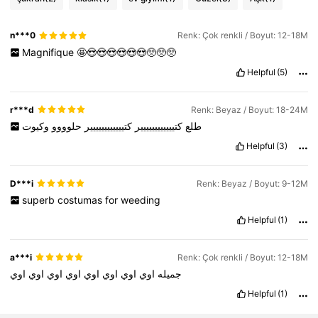
508K Takipçiler
4,88
n***0
Renk: Çok renkli / Boyut: 12-18M
508K Takipçiler
Magnifique
🤩😍😍😍😍😍😍🥺🥺🥺
4,88
Helpful
(5)
r***d
Renk: Beyaz / Boyut: 18-24M
طلع
كتيييييييييييير
كتيييييييييييير
حلوووو
وكيوت
Helpful
(3)
D***i
Renk: Beyaz / Boyut: 9-12M
superb
costumas
for
weeding
Helpful
(1)
a***i
Renk: Çok renkli / Boyut: 12-18M
جميله
اوي
اوي
اوي
اوي
اوي
اوي
اوي
اوي
Helpful
(1)