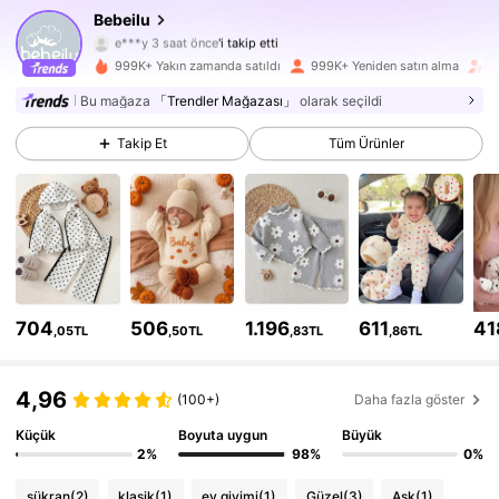
Bebeilu
508K Takipçiler
4,88
e***y
3 saat önce
'i takip etti
s***3
göz atıyor
999K+ Yakın zamanda satıldı
999K+ Yeniden satın alma
T
508K Takipçiler
4,88
Bu mağaza
「Trendler Mağazası」
olarak seçildi
508K Takipçiler
4,88
Takip Et
Tüm Ürünler
508K Takipçiler
4,88
508K Takipçiler
4,88
508K Takipçiler
4,88
704
506
1.196
611
41
,05TL
,50TL
,83TL
,86TL
508K Takipçiler
4,88
4,96
(100+)
Daha fazla göster
508K Takipçiler
4,88
Küçük
Boyuta uygun
Büyük
2%
98%
0%
508K Takipçiler
4,88
şükran
(2)
klasik
(1)
ev giyimi
(1)
Güzel
(3)
Aşk
(1)