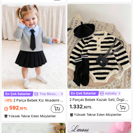
En Çok Satanlar
eqbaby
En Çok Satanlar
Tiny BIossoms
2 Parçalı Bebek Kazak Seti, Örgü Hırka Üst + Üçgen Pantolon, Çizgili Yuvarlak Yaka Bol Kesim İlkbahar, Sonbahar ve Kış Kıyafeti
2 Parça Bebek Kız Akademi Tarzı 2'si 1 Arada Gömlek Yakalı Kravatlı Uzun Kollu Sweatshirt ve Etek Takımı, İlkbahar/Sonbahar İnce
-17%
1.332
592
,92TL
,10TL
Yüksek Tekrar Eden Müşteriler
Yüksek Tekrar Eden Müşteriler