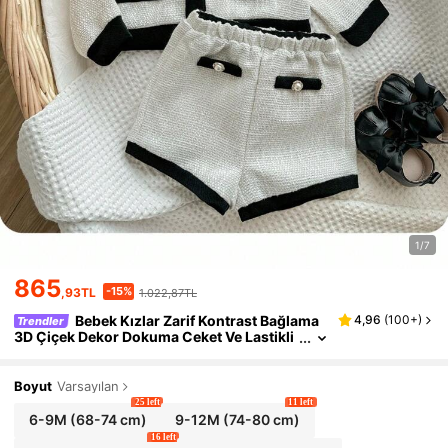
1/7
865
-15%
,93TL
1.022,87TL
Bebek Kızlar Zarif Kontrast Bağlama
4,96
(
100+
)
Trendler
3D Çiçek Dekor Dokuma Ceket Ve Lastikli
Bel Şort Takımı, Sonbahar/Kış
Boyut
Varsayılan
25 left
11 left
6-9M
(68-74 cm)
9-12M
(74-80 cm)
16 left