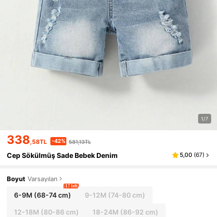
1/7
338
-42%
,58TL
581,13TL
Cep Sökülmüş Sade Bebek Denim
5,00
(
67
)
Boyut
Varsayılan
17 left
6-9M
(68-74 cm)
9-12M
(74-80 cm)
12-18M
(80-86 cm)
18-24M
(86-92 cm)