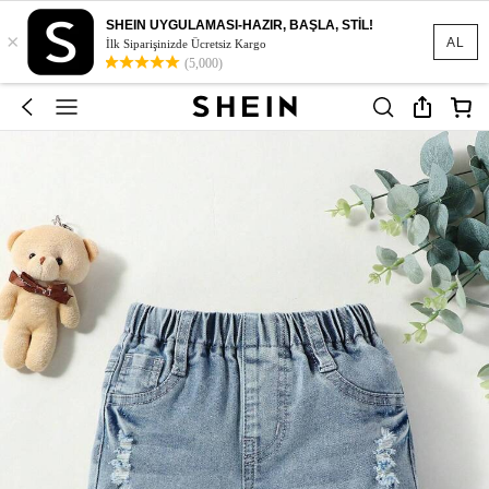
SHEIN UYGULAMASI-HAZIR, BAŞLA, STİL!
×
AL
İlk Siparişinizde Ücretsiz Kargo
(5,000)