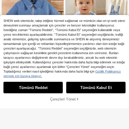
SHEIN web sitemizde, talep ettiğiniz hizmeti sağlamak ve mümkün olan en iyi web sitesi
deneyimini sunmayı amaçlamak için çerezler ve benzer teknolojiler kullanıyoruz.
İstediğiniz zaman “Tümünü Reddet”, “Tümünü Kabul Et” seçeneğini kullanabilir veya
çerez tercihlerinizi ayarlayabilirsiniz. “Tümünü Kabul Et” seçeneğini seçtiğinizde, trafiği
analiz etmemize, gelişmiş işlevsellik sunmamıza ve SHEIN ile alışveriş deneyiminizi
tamamlamak için içeriği ve reklamları kişiselleştirmemize yardımcı olan tüm isteğe bağlı
çerezleri ayarlayacağız. “Tümünü Reddet” seçeneğini seçtiğinizde, web sitemizin
çalışmasını sağlayan kesinlikle gerekli çerezlerin kullanımına izin verirsiniz. Bunları
tarayıcı ayarlarınızı değiştirerek devre dışı bırakabilirsiniz, ancak bu web sitesinin
işleyişini etkileyebilir. Kullandığımız çerezler hakkında daha fazla bilgi edinmek ve isteğe
5
SHEIN Erkek Bebek İlkbahar Yaz Pa
bağlı çerez ayarlarınızı ayarlamak için lütfen “Çerezleri Yönet” seçeneğini seçin.
muklu Günlük Beyaz Harf Baskılı Ya
366
En Çok Satanlar
Cozy Pixies
,57TL
-42%
Topladığımız verileri nasıl işlediğimiz hakkında daha fazla bilgi için
Gizlilik Politikamızı
ka Yarım Fermuarlı Kısa Kollu Bol Ke
Cozy Pixies Erkek Bebek Çizgi Film
sim Mavi Kot Bluz, İlkbahar/Yaz İlkb
görmek için buraya tıklayın.
Ayıcık Cepli Kot Tulum
ahar Tatili Sokak Giyim
672
,22TL
Tümünü Reddet
Tümünü Kabul Et
Çerezleri Yönet
SEPETE EKLE
%42% İNDİRİM!