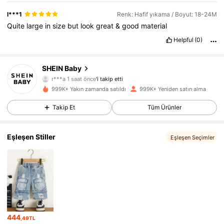
l***1
Renk: Hafif yıkama / Boyut: 18-24M
Quite
large
in
size
but
look
great
&
good
material
Helpful
(0)
743K Takipçiler
4,92
SHEIN Baby
r***a
1 saat önce
'i takip etti
l***a
göz atıyor
999K+ Yakın zamanda satıldı
999K+ Yeniden satın alma
743K Takipçiler
4,92
Takip Et
Tüm Ürünler
743K Takipçiler
4,92
Eşleşen Stiller
Eşleşen Seçimler
743K Takipçiler
4,92
743K Takipçiler
4,92
444
,49TL