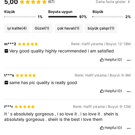
5,00
(67)
Daha fazla göster
Küçük
Boyuta uygun
Büyük
1%
97%
2%
iyi kalite
(4)
Güzel
(1)
çok havalı
(1)
büyük çalışır
(1)
m***2
Renk: Hafif yıkama / Boyut: 12-18M
Very
good
quality
highly
recommended
i
am
satisfied
Helpful
(0)
t***s
Renk: Hafif yıkama / Boyut: 6-9M
same
has
pic
quality
is
really
good
Helpful
(0)
i***r
Renk: Hafif yıkama / Boyut: 9-12M
It
’
s
absolutely
gorgeous
,
i
so
love
it
.
i
so
love
it
.
shein
is
absolutely
gorgeous
.
shein
is
the
best
i
love
them
Helpful
(0)