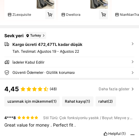
ZLexquisite
Dwellora
Sevk yeri
Turkey
Kargo ücreti 472,47TL kadar düşük
Tah. Teslimat:
Ağustos 19 - Ağustos 22
İadeler Kabul Edilir
Güvenli Ödemeler · Gizlilik koruması
4,45
(48)
Daha fazla göster
uzanmak için mükemmel
(1)
Rahat kayış
(1)
rahat
(2)
4***8
Stil Türü: Çok fonksiyonlu yastık / Boyut: Meyve yeşili renk bloklama
Great
value
for
money
.
Perfect
fit
.
Helpful
(1)