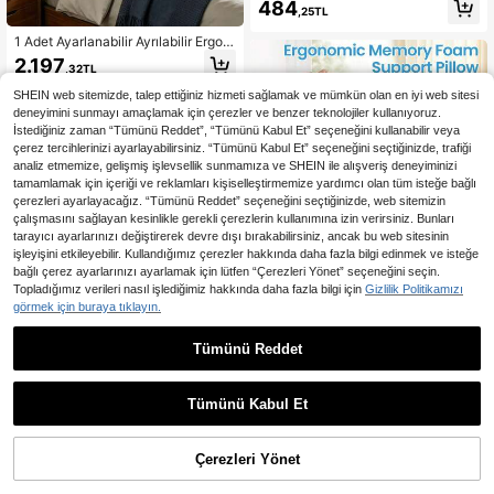
484
Yıkanabilir, Tüm Mevsimlere Uygun
,25TL
- Ofis Koltuğunda Uzun Süre Oturm
ak İçin İdeal
1 Adet Ayarlanabilir Ayrılabilir Ergon
omik Hafızalı Köpük Kama Yastık, E
2.197
,32TL
ğimli Bacak Destek Minderi, Yatak,
Koltuk, Okuma, Seyahat ve Yatak O
SHEIN web sitemizde, talep ettiğiniz hizmeti sağlamak ve mümkün olan en iyi web sitesi
dası İçin Çok Fonksiyonlu Sırt Dest
deneyimini sunmayı amaçlamak için çerezler ve benzer teknolojiler kullanıyoruz.
ek Yastığı
İstediğiniz zaman “Tümünü Reddet”, “Tümünü Kabul Et” seçeneğini kullanabilir veya
çerez tercihlerinizi ayarlayabilirsiniz. “Tümünü Kabul Et” seçeneğini seçtiğinizde, trafiği
analiz etmemize, gelişmiş işlevsellik sunmamıza ve SHEIN ile alışveriş deneyiminizi
tamamlamak için içeriği ve reklamları kişiselleştirmemize yardımcı olan tüm isteğe bağlı
çerezleri ayarlayacağız. “Tümünü Reddet” seçeneğini seçtiğinizde, web sitemizin
çalışmasını sağlayan kesinlikle gerekli çerezlerin kullanımına izin verirsiniz. Bunları
tarayıcı ayarlarınızı değiştirerek devre dışı bırakabilirsiniz, ancak bu web sitesinin
işleyişini etkileyebilir. Kullandığımız çerezler hakkında daha fazla bilgi edinmek ve isteğe
bağlı çerez ayarlarınızı ayarlamak için lütfen “Çerezleri Yönet” seçeneğini seçin.
Topladığımız verileri nasıl işlediğimiz hakkında daha fazla bilgi için
Gizlilik Politikamızı
1 Adet 3. Nesil Ergonomik Kalça Mi
nderi, Taşınabilir Çok Fonksiyonlu H
görmek için buraya tıklayın.
992
,22TL
-6%
afızalı Köpük Konforlu Ped, Çift Kişil
ik Oturma Minderi, Düşük Kalça Min
Tümünü Reddet
1 Adet Kalınlaştırılmış Düz Ren
NEW
deri, Çok Fonksiyonlu Yüzüstü Uyk
k 3D Dokulu Minder, Yumuşak ve D
15 kaldı
u Yastığı, Ev, Ofis, Yoga, Günlük Dinl
olgun, Ev, Ofis ve Uzun Süreli Otur
enme, Okuma ve Daha Fazlası İçin
546
ma İçin Uygun, Tatami Matı/Sandal
,02TL
-6%
Uygun
Tümünü Kabul Et
ye Minderi/Ofis Koltuğu Minderi
Çerezleri Yönet
SEPETE EKLE