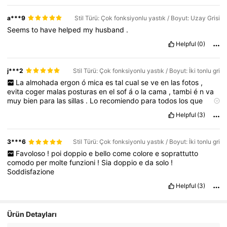
a***9
Stil Türü: Çok fonksiyonlu yastık / Boyut: Uzay Grisi
Seems
to
have
helped
my
husband
.
Helpful
(0)
j***2
Stil Türü: Çok fonksiyonlu yastık / Boyut: İki tonlu gri
La
almohada
ergon
ó
mica
es
tal
cual
se
ve
en
las
fotos
,
evita
coger
malas
posturas
en
el
sof
á
o
la
cama
,
tambi
é
n
va
muy
bien
para
las
sillas
.
Lo
recomiendo
para
todos
los
que
necesiten
mantener
la
espalda
recta
o
sufran
de
lumbalgias
.
Helpful
(3)
3***6
Stil Türü: Çok fonksiyonlu yastık / Boyut: İki tonlu gri
Favoloso
!
poi
doppio
e
bello
come
colore
e
soprattutto
comodo
per
molte
funzioni
!
Sia
doppio
e
da
solo
!
Soddisfazione
Helpful
(3)
Ürün Detayları