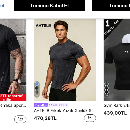
et
Tümünü Kabul Et
Tümünü 
2TL tasarruf
5
36
edin
ısa Kollu Tişört, Dış Mekan Çalışma ve Egzersiz İçin Uygun Yarım Kollu Üst, Erkek Yazlık Spor Giyim
AHTELB
Trendler
AHTELB Erkek Yazlık Günlük Spor Baskılı Yuvarlak Yaka Tişört, İnce Buz İpeği Nefes Alabilen Hızlı Kuruyan Kısa Kollu Üst, Spor Salonu Antrenmanı, Günlük Koşu ve Basketbol Eğitimi İçin Uygun, Koca, Erkek Arkadaş, Müşteri ve Baba İçin Hediye, Erkek Tişörtleri, Erkek Giyim, Erkekler İçin Tişörtler, Erkek Tişört, Erkek Tişörtü
439,00TL
470,28TL