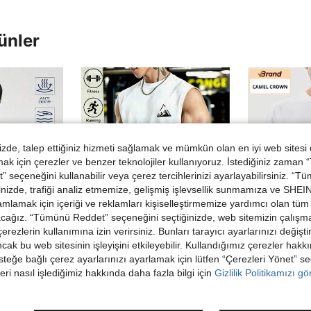
ünler
de, talep ettiğiniz hizmeti sağlamak ve mümkün olan en iyi web sitesi
 için çerezler ve benzer teknolojiler kullanıyoruz. İstediğiniz zaman
 seçeneğini kullanabilir veya çerez tercihlerinizi ayarlayabilirsiniz. “T
nizde, trafiği analiz etmemize, gelişmiş işlevsellik sunmamıza ve SHEIN 
mlamak için içeriği ve reklamları kişiselleştirmemize yardımcı olan tüm 
acağız. “Tümünü Reddet” seçeneğini seçtiğinizde, web sitemizin çalışm
 çerezlerin kullanımına izin verirsiniz. Bunları tarayıcı ayarlarınızı değişt
ancak bu web sitesinin işleyişini etkileyebilir. Kullandığımız çerezler hak
steğe bağlı çerez ayarlarınızı ayarlamak için lütfen “Çerezleri Yönet” s
eri nasıl işlediğimiz hakkında daha fazla bilgi için
Gizlilik Politikamızı g
Erkek Yazlık Plaj Spor Atlet, Sanatsal Baskılı Üst, Yumuşak ve Rahat Kumaş, Açık Hava Sporları, Fitness ve Günlük Kullanım İçin Uygun, Baba ve Erkek Arkadaşlar İçin En İyi Seçim
-20%
Trendler
Fit Raglan Kısa Kollu Tişört
CAMEL CROWN Unisex Yazlık Kısa Kollu Tişört
-6%
5 kaldı
1.371,33
336,71TL