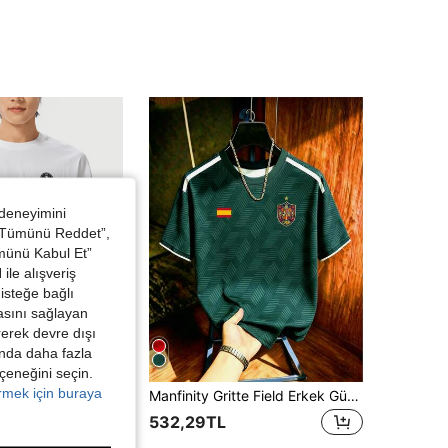
4,64
483
5.9K
4,64
483
5.9K
4,64
483
5.9K
 deneyimini
 “Tümünü Reddet”,
ümünü Kabul Et”
ile alışveriş
isteğe bağlı
asını sağlayan
irerek devre dışı
kında daha fazla
eçeneğini seçin.
örmek için buraya
Manfinity Gritte Field Erkek Günlük Geometrik Baskılı Detaylı Kısa Kollu Spor Tişört, Yaz, Futbol, Spor Salonu, Tatil
CAMEL CROWN Flagship Store
, 3 Yönlü Koruma Sağlayan Konforlu Pamuklu, Çok Amaçlı Yağa Dayanıklı Nefes Alan Tee
532,29TL
TL