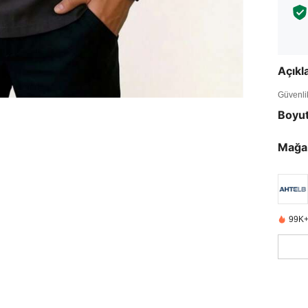
Açık
Güvenlik 
Boyu
Mağa
99K+