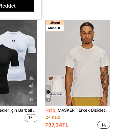
Reddet
4
Gym Rark Erkekler için Barbell Baskılı Raglan Kısa Kollu Günlük Fitness Antrenman Tişörtü, Vücuda Oturan Tişört, Yuvarlak Yaka Sıkıştırma Tişörtü, Erkek, Spor Salonu
MASKERT Erkek Bisiklet Yaka Spor Tişört, Nefes Alabilen Atletik Antrenman Tişörtü, Spor Salonu Egzersizi, Ağırlık Kaldırma, Bisiklet, Yürüyüş ve Günlük Dış Mekan Giyim İçin Uygun
-31%
24 kaldı
797,34TL