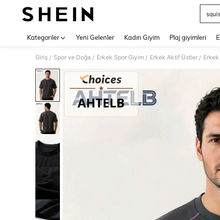
squi
Use up 
Kategoriler
Yeni Gelenler
Kadın Giyim
Plaj giyimleri
E
Giriş
Spor ve Doğa
Erkek Spor Giyim
Erkek Aktif Üstler
Erkek 
/
/
/
/