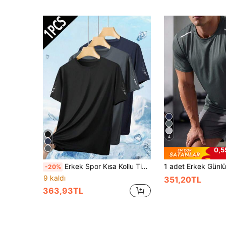
4
0,5
Erkek Spor Kısa Kollu Tişört, Yaz Koşusu, Egzersiz, Fitness, Günlük Kullanım İçin Uygun, Dar Kesim
-20%
9 kaldı
351,20TL
363,93TL