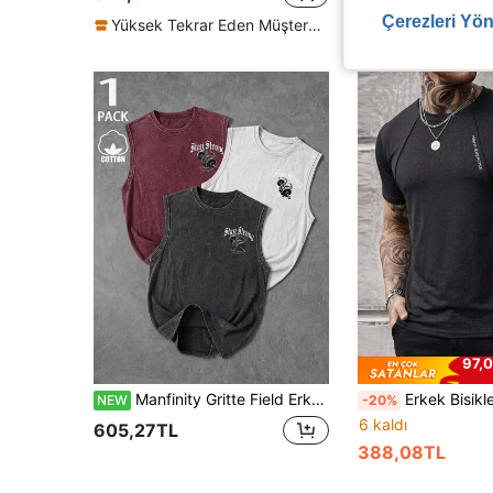
Çerezleri Yön
Yüksek Tekrar Eden Müşteriler
97,0
Manfinity Gritte Field Erkek 1 Adet Günlük Harf & Dambıl Baskılı Yuvarlak Yaka Spor Atlet, Yaz, Spor Salonu
Erkek Bisiklet Yaka Spor Tişört, Yazlık Günlük Erkek Kısa Kollu Tişört, Spor Salonu Antrenman Koşu K
NEW
-20%
6 kaldı
605,27TL
388,08TL