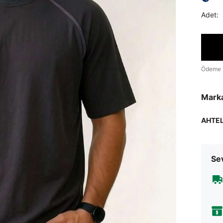
Adet:
Ödeme 
Mark
AHTE
Sev