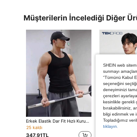
Müşterilerin İncelediği Diğer Ür
SHEIN web sitemiz
sunmayı amaçlamak
“Tümünü Kabul Et”
seçeneğini seçtiği
deneyiminizi tama
çerezleri ayarlay
kesinlikle gerekli
bırakabilirsiniz, 
bilgi edinmek ve i
Topladığımız veril
Erkek Elastik Dar Fit Hızlı Kuruyan Fitilli Antrenman Atlet Üstü, Fitness, Basketbol ve Spor Antrenmanları İçin Uygun
TEKDROB
Trendler
tıklayın.
TekDrob Koku Önleyici Regular 
NEW
25 kaldı
347,91TL
726,55TL