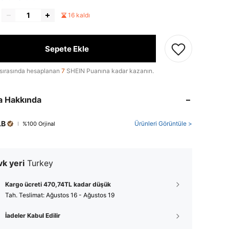
16 kaldı
Sepete Ekle
sırasında hesaplanan
7
SHEIN Puanına kadar kazanın.
a Hakkında
LB
Ürünleri Görüntüle >
%100 Orjinal
k yeri
Turkey
Kargo ücreti 470,74TL kadar düşük
Tah. Teslimat:
Ağustos 16 - Ağustos 19
İadeler Kabul Edilir