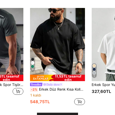
9
5TL tasarruf
11,53TL tasarruf
5
edin
edin
1 adet Erkek Günlük Spor Tişörtü, Yuvarlak Yaka Kısa Kollu, Düz Renk Spor Koşu Tişörtü, Çeşitli Renk Seçenekleri Mevcut, Yaz Aylarında Günlük Rahat Giyim İçin Uygundur
Daily show
Trendler
Erkek Düz Renk Kısa Kollu Tişört, Yaz Sporları İçin Rahat ve Nefes Alabilen
-2%
327,60TL
1 kaldı
548,75TL