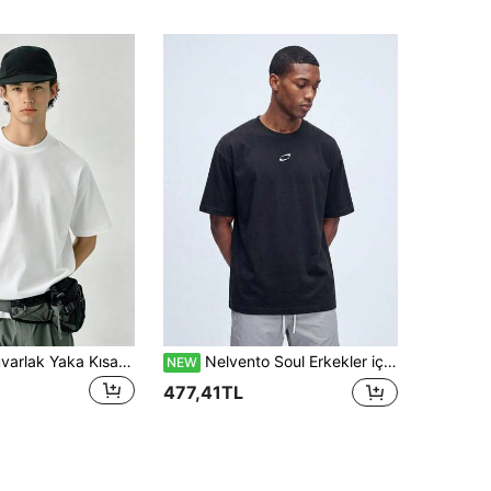
Erkek Spor Yuvarlak Yaka Kısa Kollu Üst, Regular Fit, Düz Renk Temel Tişört, Hafif ve Yumuşak, Açık Hava Sporları, Fitness, Koşu ve Günlük Giyim İçin Uygun
Nelvento Soul Erkekler için Günlük Kullanım, Açık Hava Sporları ve Spor Salonu İçin Çok Yönlü, Bisiklet Yaka Kısa Kollu Tişört
NEW
477,41TL