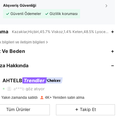
Alışveriş Güvenliği
Güvenli Ödemeler
Gizlilik koruması
lama
Kazaklar,Hiçbiri,45.7% Viskoz,1.4% Keten,48.5% Lyocell,4.4% Poliamid
bilgileri ve iletişim bilgileri
t Ve Beden
4,64
483
5.9K
za Hakkında
4,64
483
5.9K
4,64
483
5.9K
AHTELB
Trendler
s***y
15 saat önce
'i takip etti
a***b
göz atıyor
4,64
483
5.9K
 Yakın zamanda satıldı
4K+ Yeniden satın alma
4,64
483
5.9K
Tüm Ürünler
Takip Et
4,64
483
5.9K
4,64
483
5.9K