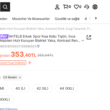
0
0
 to select.
Beden
Mücevher Ve Aksesuarlar
Güzellik ve sağlık
Ayakkabı
Ev T
AHTELB Erkek Spor Kısa Kollu Tişört, İnce Nefes Alabilen Hızlı Kuruyan Bisiklet Yaka, Kontrast Renk Çizgi Tasarımlı, Fitness Koşu Antrenman Üstü, Çok Amaçlı Spor Üstü, Eş, Erkek Arkadaş, Arkadaş ve Baba İçin Hediye, Erkek Eşofman Takımı, Erkek Kıyafetleri, Nefes Alabilen, Teri Emici, Hafif
dler
AHTELB Erkek Spor Kısa Kollu Tişört, İnce
Alabilen Hızlı Kuruyan Bisiklet Yaka, Kontrast Renk
Tasarımlı, Fitness Koşu Antrenman Üstü, Çok
t260518153037129390531
 Spor Üstü, Eş, Erkek Arkadaş, Arkadaş ve Baba
353
ediye, Erkek Eşofman Takımı, Erkek Kıyafetleri,
,40TL
355,04TL
ğından
ICE AND AVAILABILITY
labilen, Teri Emici, Hafif
Süreli Fiyat İndirimi
t
US Beden
(M)
40 (L)
42 (XL)
44 (XXL)
(XXXL)
ent Kılavuzu