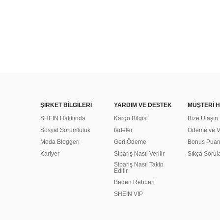
ŞİRKET BİLGİLERİ
YARDIM VE DESTEK
MÜŞTERİ H
SHEIN Hakkında
Kargo Bilgisi
Bize Ulaşın
Sosyal Sorumluluk
İadeler
Ödeme ve Ve
Moda Bloggerı
Geri Ödeme
Bonus Pua
Kariyer
Sipariş Nasıl Verilir
Sıkça Sorul
Sipariş Nasıl Takip
Edilir
Beden Rehberi
SHEIN VIP