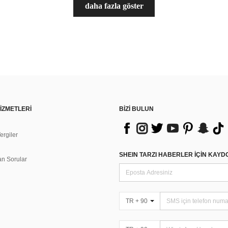
daha fazla göster
İZMETLERİ
BİZİ BULUN
rgiler
n
SHEIN TARZI HABERLER IÇIN KAY
an Sorular
TR + 90