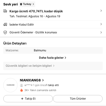
Sevk yeri
Turkey
Kargo ücreti 470,74TL kadar düşük
Tah. Teslimat:
Ağustos 16 - Ağustos 19
İadeler Kabul Edilir
Güvenli Ödemeler · Gizlilik koruması
Ürün Detayları
Malzeme:
Balmumu
Daha fazla göster
Güvenlik bilgileri ve iletişim bilgileri
21 Takipçiler
4,48
NIANXIANG8
w***4
1 gün önce
'i takip etti
h***7
göz atıyor
21 Takipçiler
3K+ Yakın zamanda satıldı
4,48
Takip Et
Tüm Ürünler
21 Takipçiler
4,48