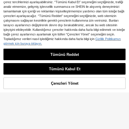
çerez tercihlerinizi ayarlayabilirsiniz. “Tümünü Kabul Et” seçeneğini seçtiğinizde, trafiği
analiz etmemize, gelişmiş işlevsellik sunmamıza ve SHEIN ile alışveriş deneyiminizi
tamamlamak için içeriği ve reklamları kişiselleştirmemize yardımcı olan tüm isteğe bağlı
çerezleri ayarlayacağız. “Tümünü Reddet” seçeneğini seçtiğinizde, web sitemizin
Sevimli Çilekli Buzlu İçecek K
NEW
çalışmasını sağlayan kesinlikle gerekli çerezlerin kullanımına izin verirsiniz. Bunları
okulu Mum, Jöle Mumdan Buzlu İçe
387
tarayıcı ayarlarınızı değiştirerek devre dışı bırakabilirsiniz, ancak bu web sitesinin
,97TL
-10%
cek Aromatik Mum, Gerçekçi Buz K
işleyişini etkileyebilir. Kullandığımız çerezler hakkında daha fazla bilgi edinmek ve isteğe
üpü Tasarımı, Ev Dekoru, Doğum Gü
bağlı çerez ayarlarınızı ayarlamak için lütfen “Çerezleri Yönet” seçeneğini seçin.
nü Hediyesi, Yatak Odası Banyo Ma
Topladığımız verileri nasıl işlediğimiz hakkında daha fazla bilgi için
Gizlilik Politikamızı
saüstü Süsü
görmek için buraya tıklayın.
6,58TL tasarruf edin
Tümünü Reddet
5 Parçalı Gradyan Makaron Renkli
Papatya Şeklinde Aromaterapi Soy
317
,18TL
-2%
a Mum Seti - Sevimli Çiçekli Aroma
Tümünü Kabul Et
terapi Hediye Kutusu, Kadınlar İçin
Ev Dekorasyonu ve Rahatlama İçin
Mükemmel Bir Seçim, Doğum Günü,
Çerezleri Yönet
SEPETE EKLE
Gelin Karşılama Partisi Hediyesi Ola
%25% İNDİRİM!
rak İdeal
1/2 Adet Yaratıcı Tatlı İçecek Barda
ğı Şeklinde Kokulu Mum, 8.8cm/8.5
10 kaldı
cm El Yapımı Krem Dondurma Tasarı
593
mlı Aromatik Mum, Ev Dekoru, Düğü
,20TL
-13%
n Masa Süsü, Tatil Hediyesi, Yatak
Odası ve Masa Süsü İçin Uygun