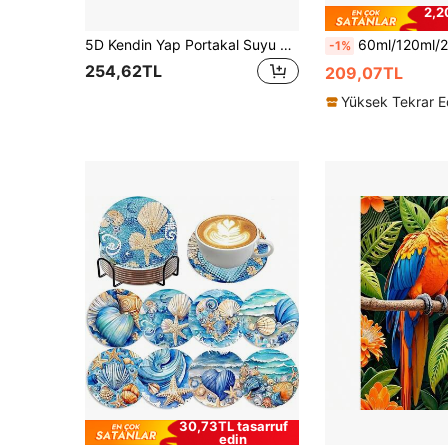
2,2
5D Kendin Yap Portakal Suyu Elmas Boyama Seti, Tam Delikli Elmas Boyama, Eşsiz Hediye Fikri, Arkadaşlar ve Aile İçin Uygun, Doğum Günü ve Mezuniyet Hediyeleri, Elmas Boyama
60ml/120ml/200ml Elmas Boyama Mühürleyici, 3 Fırça ile Birlikte Gelir, 5D Elmas Boyama Yapı
-1%
254,62TL
209,07TL
30,73TL tasarruf
edin