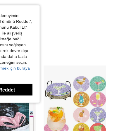
 deneyimini
 “Tümünü Reddet”,
ümünü Kabul Et”
ile alışveriş
isteğe bağlı
asını sağlayan
irerek devre dışı
kında daha fazla
eçeneğini seçin.
örmek için buraya
Reddet