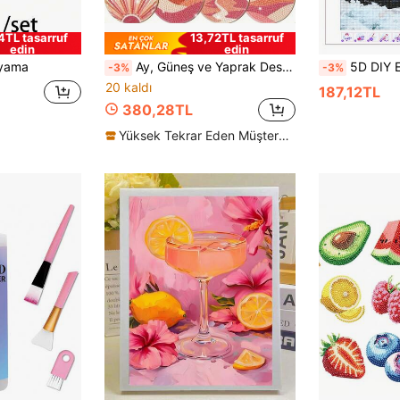
4TL tasarruf
13,72TL tasarruf
edin
edin
oyama
Ay, Güneş ve Yaprak Desenli 8 Parça Elmas Boyama Seti, Kendin Yap Yapay Elmas Boyama Bardak Altlıkları ve Tutucular, Kendin Yap Kristal Elmas Mozaik Boyama Ahşap Bardak Altlıkları ve Standlar, Ofis, Çay Odası ve Masa Üstü Kaymaz Dekorasyon İçin Uygun
5D DIY Elmas Boyama Havuzda Pembe Jet Ski Süren Havalı Siyah Kedi, Su Taşlı Sanat K
-3%
-3%
20 kaldı
187,12TL
380,28TL
Yüksek Tekrar Eden Müşteriler