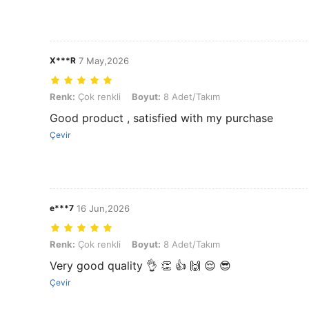
X***R
7 May,2026
Renk: Çok renkli, Boyut: 8 Adet/Takım
Renk:
Çok renkli
Boyut:
8 Adet/Takım
Good product , satisfied with my purchase
Çevir
e***7
16 Jun,2026
Renk: Çok renkli, Boyut: 8 Adet/Takım
Renk:
Çok renkli
Boyut:
8 Adet/Takım
Very good quality 👌 👏 👍 🙌 😌 😎
Çevir