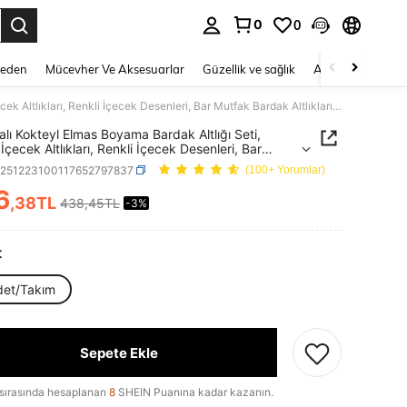
0
0
 to select.
Beden
Mücevher Ve Aksesuarlar
Güzellik ve sağlık
Ayakkabı
Ev T
8 Parçalı Kokteyl Elmas Boyama Bardak Altlığı Seti, Parlak İçecek Altlıkları, Renkli İçecek Desenleri, Bar Mutfak Bardak Altlıkları ve Tutacağı, Parti Dekorasyonu ve Hediyeler İçin Uygundur
alı Kokteyl Elmas Boyama Bardak Altlığı Seti,
İçecek Altlıkları, Renkli İçecek Desenleri, Bar
 Bardak Altlıkları ve Tutacağı, Parti Dekorasyonu
h251223100117652797837
(100+ Yorumlar)
iyeler İçin Uygundur
6
,38TL
438,45TL
-3%
ICE AND AVAILABILITY
t
det/Takım
Sepete Ekle
sırasında hesaplanan
8
SHEIN Puanına kadar kazanın.