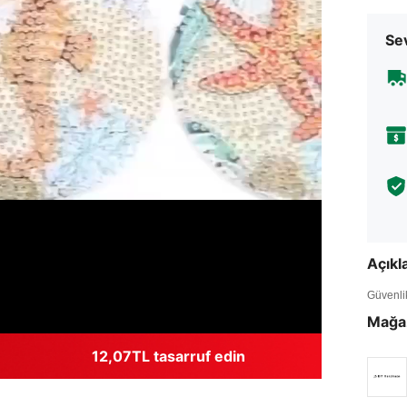
Sev
Açık
Güvenlik 
Mağa
12,07TL tasarruf edin