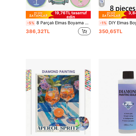
6
19,76TL tasarruf
3,8
edin
8 Parçalı Elmas Boyama Seti, Standlı, Yaratıcı Kokteyl Temalı Bardak Altlığı Seti, Parıldayan Elmas Sanatı Ahşap Mozaik El Sanatı Kiti, Başlangıç Seviyesindekiler ve Yetişkinler İçin Uygun, Tatiller ve Partiler İçin İdeal, 3,9x3,9 İnç
DIY Elmas B
-5%
-1%
386,32TL
350,65TL