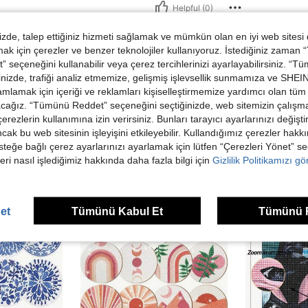
Helpful (0)
de, talep ettiğiniz hizmeti sağlamak ve mümkün olan en iyi web sitesi
dirme Görüntüle
 için çerezler ve benzer teknolojiler kullanıyoruz. İstediğiniz zaman
 seçeneğini kullanabilir veya çerez tercihlerinizi ayarlayabilirsiniz. “T
nizde, trafiği analiz etmemize, gelişmiş işlevsellik sunmamıza ve SHEIN 
mlamak için içeriği ve reklamları kişiselleştirmemize yardımcı olan tüm 
acağız. “Tümünü Reddet” seçeneğini seçtiğinizde, web sitemizin çalışm
 çerezlerin kullanımına izin verirsiniz. Bunları tarayıcı ayarlarınızı değişt
ünler
ancak bu web sitesinin işleyişini etkileyebilir. Kullandığımız çerezler hak
steğe bağlı çerez ayarlarınızı ayarlamak için lütfen “Çerezleri Yönet” s
eri nasıl işlediğimiz hakkında daha fazla bilgi için
Gizlilik Politikamızı g
et
Tümünü Kabul Et
Tümünü 