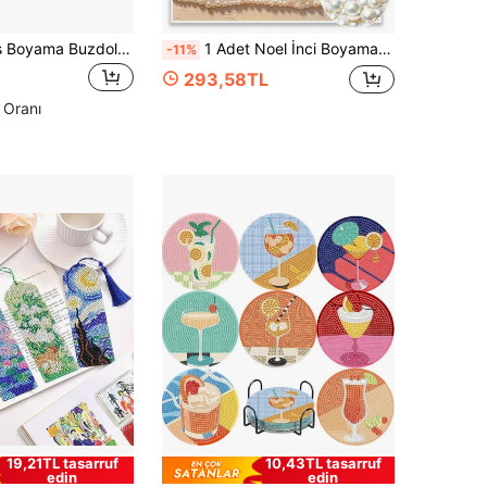
6 Parça Elmas Boyama Buzdolabı Mıknatısı Meyve Elmas Boyama Dekorasyonu, Kendin Yap Elmas Boyama Mıknatıs Seti, Kendin Yap El Sanatları Hediyeleri Buzdolabı Posta Kutusu Dekorasyonu İçin Uygundur
1 Adet Noel İnci Boyama - Noel Baba, Çerçevesiz DIY Elmas Boyama Seti, Yatak Odası Dekorasyonu, Oturma Odası Dekorasyonu, Oda Dekorasyonu ve Sanat Sergisi İçin Çok Uygun, Noel Hediyesi
-11%
293,58TL
 Oranı
19,21TL tasarruf
10,43TL tasarruf
edin
edin