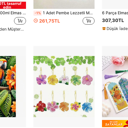
0TL tasarruf
edin
ştırıcı Tutkal, Kalıcı Bağlanma, Parlak Bitişli Mühürleyici, Elmas Boyama Yapbozu
1 Adet Pembe Lezzetli Meyve Suyu Görseli Elmas Boyama Kiti, Elmas Sanatı Kiti, Çarpı İşi Boyama Kiti, Hediye Elmas Nakışı Mozaik, Yetişkin Başlangıç Seviyesi İçin Uygun, Zarif Stres Atıcı El Yapımı Elmas Çıkartma Dijital Sanat Kiti, Yuvarlak Tam Delikli Elmas Nokta DIY, Ev Dekoru ve Oda Duvar Süslemesi İçin Mükemmel Hediye
-1%
307,30TL
261,75TL
Düşük İade
Yüksek Tekrar Eden Müşteriler