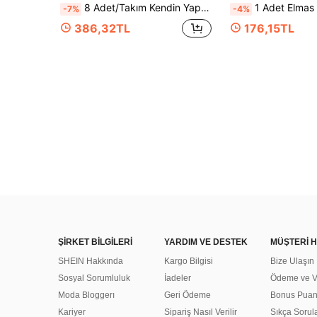
8 Adet/Takım Kendin Yap Elmas Boyama Bardak Altlıkları, Deniz Yıldızı ve Kabuk Desenleri, İçecek Yalıtımı Kaymaz Bardak Altlıkları Tutucuyla, El Yapımı Hediye, Mozaik Dekorasyon
1 Adet Elmas Boyama Kiti, Elmas Sanat Kiti, Tam Kaplama Yuvarlak Elmas Boyama DIY, Tam Kapl
-7%
-4%
386,32TL
176,15TL
ŞİRKET BİLGİLERİ
YARDIM VE DESTEK
MÜŞTERİ H
SHEIN Hakkında
Kargo Bilgisi
Bize Ulaşın
Sosyal Sorumluluk
İadeler
Ödeme ve Ve
Moda Bloggerı
Geri Ödeme
Bonus Pua
Kariyer
Sipariş Nasıl Verilir
Sıkça Sorul