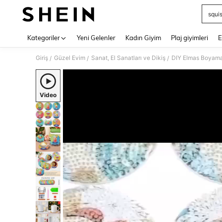
squi
Use up 
Kategoriler
Yeni Gelenler
Kadın Giyim
Plaj giyimleri
E
Giriş
Güzel Evim
Sanat, El Sanatları ve Dikiş
DIY Elmas Boyama
/
/
/
Video