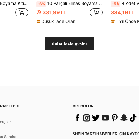
ama Sanat ve El Sanatları, Ev Duvar Dekoru Hediyesi İçin Uygun, Elmas Sanat Seti
10 Parçalı Elmas Boyama Çiçek Seti, Kendin Yap Yuvarlak Elmas Sanatı El İşi, Akrilik Resim, Aksesuarları ve Aletleriyle Birlikte, Başlangıç Seviyesi İçin Kendin Yap El Yapımı, Dekoratif Hediye
4 Adet Van Gogh Yağlı Boya Elmas Boyama Kitap Ayracı, DIY Taşlı Boncuklu Deri Ü
-6%
-5%
331,99TL
334,19TL
Düşük İade Oranı
1 Yıl Önce 
daha fazla göster
İZMETLERİ
BİZİ BULUN
rgiler
n
SHEIN TARZI HABERLER IÇIN KAY
an Sorular