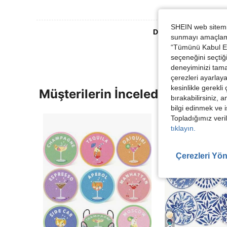
SHEIN web sitemiz
Daha Fazla Değerlen
sunmayı amaçlamak
“Tümünü Kabul Et”
seçeneğini seçtiği
deneyiminizi tama
çerezleri ayarlay
kesinlikle gerekli
Müşterilerin İncelediği Diğer Ür
bırakabilirsiniz, 
bilgi edinmek ve i
Topladığımız veril
tıklayın.
Çerezleri Yön