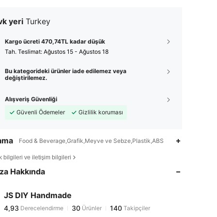
k yeri
Turkey
Kargo ücreti 470,74TL kadar düşük
Tah. Teslimat:
Ağustos 15 - Ağustos 18
Bu kategorideki ürünler iade edilemez veya
değiştirilemez.
Alışveriş Güvenliği
Güvenli Ödemeler
Gizlilik koruması
lama
Food & Beverage,Grafik,Meyve ve Sebze,Plastik,ABS
4,93
30
140
bilgileri ve iletişim bilgileri
4,93
30
140
za Hakkında
4,93
30
140
4,93
30
140
JS DIY Handmade
4,93
30
140
Derecelendirme
Ürünler
Takipçiler
l***5
1 gün önce
'i takip etti