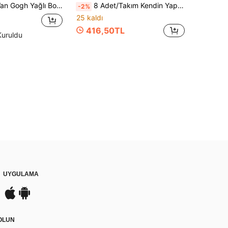
çgen Püsküllü Kitap Ayracı, Yetişkinler İçin El Yapımı Asılabilir Dekor, Ev Duvar Süsü, Mezuniyet ve Doğum Günü Hediyesi, El Sanatları Meraklıları İçin Uygun
8 Adet/Takım Kendin Yap Elmas Boyama Bardak Altlıkları, Şık İçecek Desenli Bardak Altlıkları, Tutuculu İçecek Bardak Altlıkları, Kaymaz ve Isı Yalıtımı, El Yapımı Hediye, Mozaik El Sanatları
-2%
25 kaldı
416,50TL
Kuruldu
UYGULAMA
DOLUN