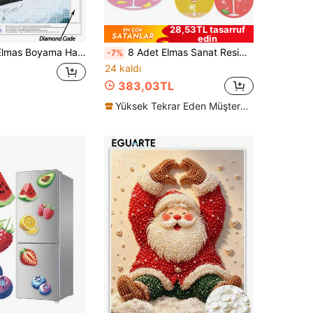
28,53TL tasarruf
edin
iti, Eğlenceli Yaz Gölü Kenarı Evcil Hayvan Kanvas Tablo, Yetişkinler İçin Rahatlatıcı Elmas Sanatı, DIY El Yapımı Duvar Dekoru, Uygulamalı Eğlencenin Tadını Çıkarın
8 Adet Elmas Sanat Resim Bardak Altlıkları Tutucularla, Kendin Yap Güzel Desen Serisi Elmas Sanat Bardak Altlıkları, Yetişkinler ve Yeni Başlayanlar İçin Uygun Elmas Boyama Kitleri, Elmas El Sanatları Malzemeleri, Arkadaşlar İçin Zarif Hediyeler
-7%
24 kaldı
383,03TL
Yüksek Tekrar Eden Müşteriler