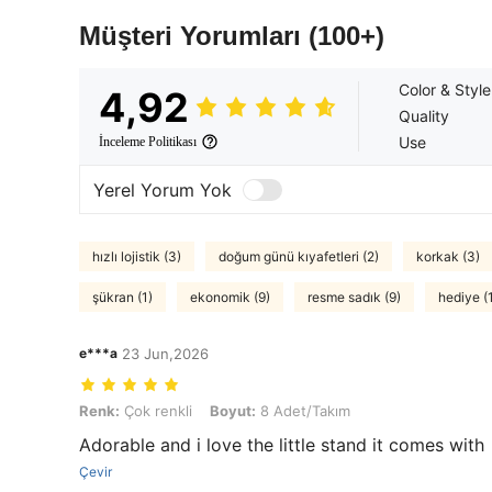
Müşteri Yorumları
(100+)
Color & Style
4,92
Quality
Use
İnceleme Politikası
Yerel Yorum Yok
hızlı lojistik (3)
doğum günü kıyafetleri (2)
korkak (3)
şükran (1)
ekonomik (9)
resme sadık (9)
hediye (
e***a
23 Jun,2026
Renk: Çok renkli, Boyut: 8 Adet/Takım
Renk:
Çok renkli
Boyut:
8 Adet/Takım
Adorable and i love the little stand it comes with
Çevir