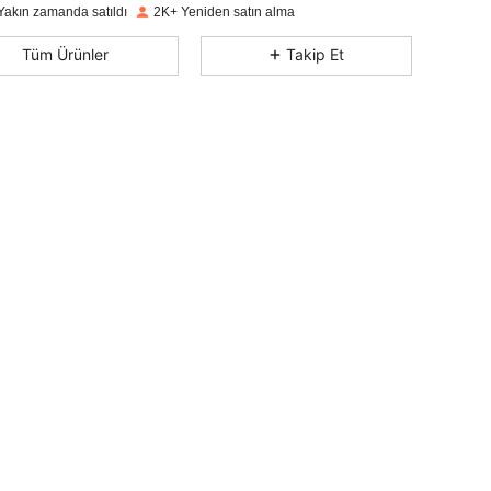
4,93
30
140
Yakın zamanda satıldı
2K+ Yeniden satın alma
4,93
30
140
Tüm Ürünler
Takip Et
4,93
30
140
4,93
30
140
4,93
30
140