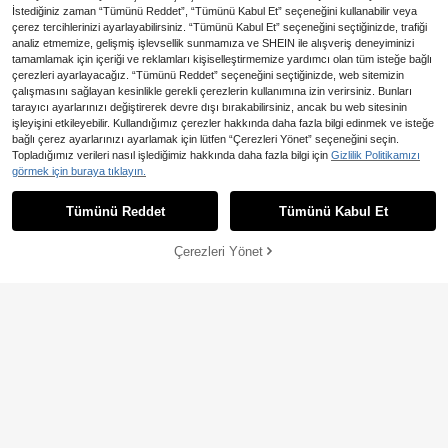
İstediğiniz zaman “Tümünü Reddet”, “Tümünü Kabul Et” seçeneğini kullanabilir veya
çerez tercihlerinizi ayarlayabilirsiniz. “Tümünü Kabul Et” seçeneğini seçtiğinizde, trafiği
6 Adet Yeni Sevimli Limon Desenli
analiz etmemize, gelişmiş işlevsellik sunmamıza ve SHEIN ile alışveriş deneyiminizi
Saç Tokası Seti, Taze Minimalist S
17 kaldı
tamamlamak için içeriği ve reklamları kişiselleştirmemize yardımcı olan tüm isteğe bağlı
0,55TL tasarruf edin
aç Lastiği, Saç Aksesuarları
çerezleri ayarlayacağız. “Tümünü Reddet” seçeneğini seçtiğinizde, web sitemizin
125
,12TL
1 Adet Metal İçi Boş Dişli At Kuyruğ
çalışmasını sağlayan kesinlikle gerekli çerezlerin kullanımına izin verirsiniz. Bunları
u Saç Tokası, Sokak Stili Saç Lasti
tarayıcı ayarlarınızı değiştirerek devre dışı bırakabilirsiniz, ancak bu web sitesinin
79
,57TL
-1%
ği, Saç İpi
işleyişini etkileyebilir. Kullandığımız çerezler hakkında daha fazla bilgi edinmek ve isteğe
bağlı çerez ayarlarınızı ayarlamak için lütfen “Çerezleri Yönet” seçeneğini seçin.
10 Adet Çiçekli Scrunchie, Kumaş
En Çok Satanlar
LS Accessories
Topladığımız verileri nasıl işlediğimiz hakkında daha fazla bilgi için
Gizlilik Politikamızı
Çiçekli Saç Tokası, Genç Kızlar ve
7 kaldı
1 Adet Kadınlar İçin Puantiyeli Fiyon
görmek için buraya tıklayın.
Benzer stokta olan ürünleri göster
Kız Çocukları İçin Çok Amaçlı Saç
Tümünü Görüntüle
k Saç Tokası, Çift Katlı Saten Şeffaf
102
116
Aksesuarı
,07TL
,34TL
-4%
Tül Büyük Fiyonklu Barrette, Tatil, D
Tümünü Reddet
Tümünü Kabul Et
üğün ve Günlük Kullanım İçin Fiyon
Üzgünüm, ürün tükendi.
k Saç Aksesuarı
Çerezleri Yönet
TÜKENDI
14
9,33TL tasarruf edin
892 Parça/Set Kız Çocuk Çok Ren
kli Sevimli Saç Aksesuarları Koleksi
35 kaldı
yonu, Saç Tokaları, Saç Lastikleri,
115 Parça/Set Pembe Saç Aksesua
245
Çift Kelebek Kanatlı Moda Saç Tok
,29TL
-4%
rları Kız Çocukları İçin, Kurdeleli Fiy