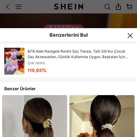
Benzerlerini Bul
8/16 Adet Rastgele Renkli Saç Tokası, Tatlı Stil Kız Çocuk
Saç Aksesuarları, Günlük Kullanıma Uygun, Başkaları İçin
Hediyeler, Kız Çocuklar İçin Hediyeler, Günlük Giyim, Dışarı
Çok renkli
Çıkmalar, Tüm Durumlar, Parti Hediyelikleri, Kız Çocukların
110,63TL
Sevdiği Şeyler, Kız Çocuk Saç Tokaları, Kız Çocuk
Aksesuarları, Tatil Gereçleri, Kız Çocuk Eşyaları, Kız Çocuk
Sevimli Takıları, Y2k Aksesuarları
Benzer Ürünler