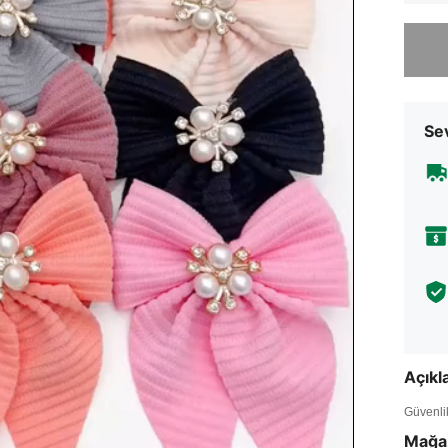
Üzgünüm
Sev
Açık
Güvenlik 
Mağa