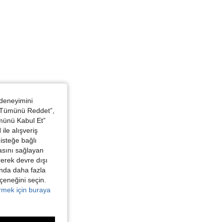
 deneyimini
 “Tümünü Reddet”,
ümünü Kabul Et”
ile alışveriş
isteğe bağlı
asını sağlayan
irerek devre dışı
kında daha fazla
eçeneğini seçin.
örmek için buraya