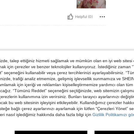
Helpful (0)
💛💛💛💛💛💛💛💛💛💛
de, talep ettiğiniz hizmeti sağlamak ve mümkün olan en iyi web sitesi
 için çerezler ve benzer teknolojiler kullanıyoruz. İstediğiniz zaman
 seçeneğini kullanabilir veya çerez tercihlerinizi ayarlayabilirsiniz. “T
nizde, trafiği analiz etmemize, gelişmiş işlevsellik sunmamıza ve SHEIN 
mlamak için içeriği ve reklamları kişiselleştirmemize yardımcı olan tüm 
acağız. “Tümünü Reddet” seçeneğini seçtiğinizde, web sitemizin çalışm
Helpful (0)
 çerezlerin kullanımına izin verirsiniz. Bunları tarayıcı ayarlarınızı değişt
ancak bu web sitesinin işleyişini etkileyebilir. Kullandığımız çerezler hak
steğe bağlı çerez ayarlarınızı ayarlamak için lütfen “Çerezleri Yönet” s
dirme Görüntüle
eri nasıl işlediğimiz hakkında daha fazla bilgi için
Gizlilik Politikamızı g