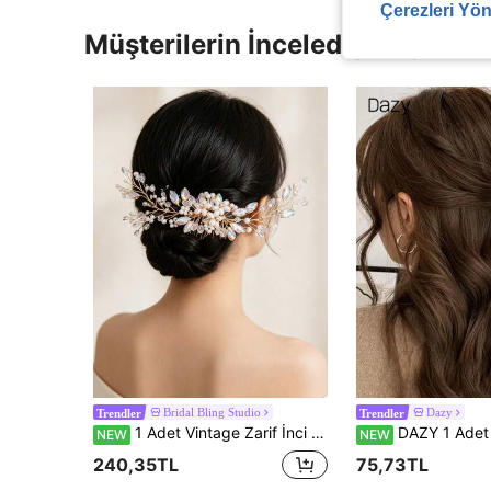
Çerezleri Yön
Müşterilerin İncelediği Diğer Ür
Bridal Bling Studio
Dazy
Trendler
Trendler
1 Adet Vintage Zarif İnci ve Strass Yaprak Saç Tarağı Gelin Başlığı, Zarif Düğün Aksesuarı
DAZY 1 Adet Beyaz Suni İnci Dekorlu Saç Mandalı Toka, Zarif Küçük İnci
NEW
NEW
240,35TL
75,73TL