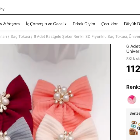
shy
and down arrow keys to navigate search Son arama and Keşif Arama. Press Enter
v & Yaşam
İç Çamaşırı ve Gecelik
Erkek Giyim
Çocuklar
Büyük 
ları
Saç Tokası
/
/
6 Adet
Üniver
Saç To
SKU: s
Aksesu
11
PR
Renk
Benzer