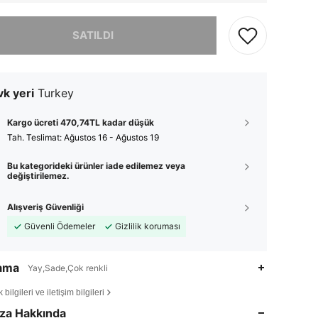
, ürün tükendi.
SATILDI
k yeri
Turkey
Kargo ücreti 470,74TL kadar düşük
Tah. Teslimat:
Ağustos 16 - Ağustos 19
Bu kategorideki ürünler iade edilemez veya
değiştirilemez.
Alışveriş Güvenliği
Güvenli Ödemeler
Gizlilik koruması
lama
Yay,Sade,Çok renkli
4,88
96
2.5K
bilgileri ve iletişim bilgileri
4,88
96
2.5K
za Hakkında