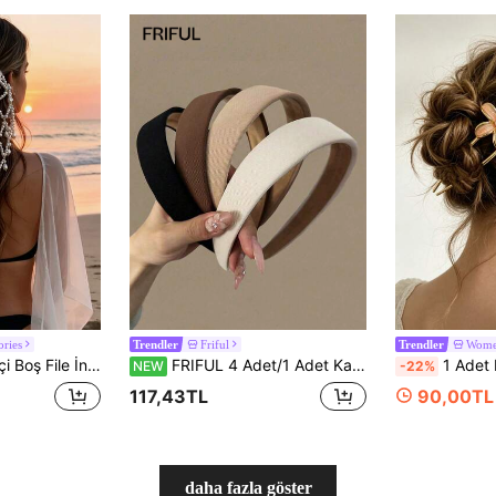
ories
Friful
Women
Trendler
Trendler
 Gelin ve Düğün İçin Kadın Parlak Takı Aksesuarı
FRIFUL 4 Adet/1 Adet Kadın 14.17in/36cm Siyah, Bej, Kahverengi, Haki Moda Saç Bandı, Ev ve Saç Aksesuarı
1 Adet Fransız Stili 5 Yapraklı Çiçekli Yağ Damlası İnci
NEW
-22%
117,43TL
90,00TL
daha fazla göster