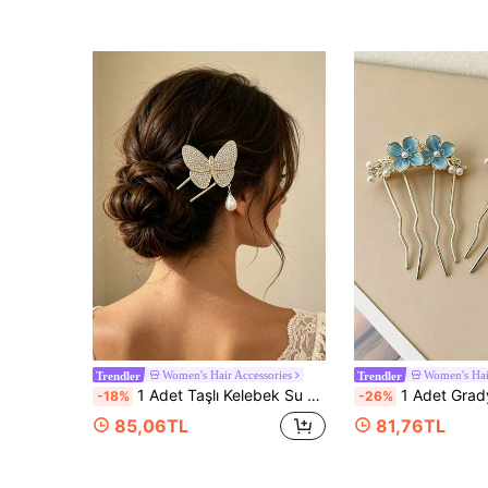
Women's Hair Accessories
Women's Hai
Trendler
Trendler
1 Adet Taşlı Kelebek Su Damlası İnci Kadın Saç Çubuğu, Vintage Altın U Şekilli Saç Tokası, Çok Amaçlı Arka Saç Aksesuarı
1 Adet Gradyan Pembe/Mavi Yağ Damlası İnci Çiçekli Saç Çubuğu, Zarif D
-18%
-26%
85,06TL
81,76TL