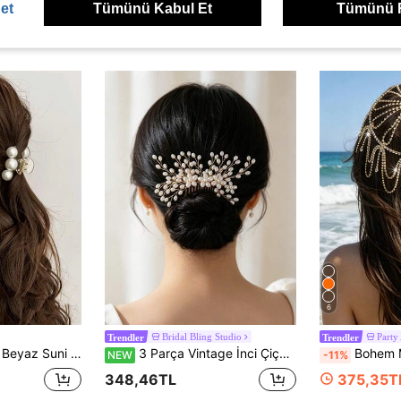
et
Tümünü Kabul Et
Tümünü 
ünler
6
Bridal Bling Studio
Party
Trendler
Trendler
 Küme Tasarımı, Kadınlar İçin Günlük Kullanıma Uygun Saç Aksesuarı
3 Parça Vintage İnci Çiçekli Saç Tarağı ve Saç Çubuğu Seti, Zarif Gelin Minimalist Ana Duvak Topuz Saç Aksesuarı
Bohem Moda Çok Katlı Püsküllü Taşlı D
NEW
-11%
348,46TL
375,35T