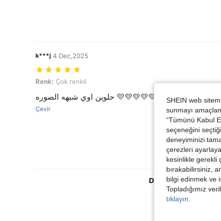
k***j
4 Dec,2025
Renk: Çok renkli
Renk:
Çok renkli
حلوين اوي شبهه الصوره 💛💛💛💛💛💛💛💛💛
SHEIN web sitemiz
Çevir
sunmayı amaçlamak
“Tümünü Kabul Et”
seçeneğini seçtiği
deneyiminizi tama
çerezleri ayarlay
kesinlikle gerekli
bırakabilirsiniz, 
bilgi edinmek ve i
Daha Fazla Değerlen
Topladığımız veril
tıklayın.