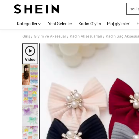
squi
Use up 
Kategoriler
Yeni Gelenler
Kadın Giyim
Plaj giyimleri
E
Giriş
Giyim ve Aksesuar
Kadın Aksesuarları
Kadın Saç Aksesuar
/
/
/
Video