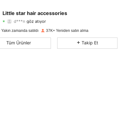
4,88
96
2.5K
Little star hair accessories
d***n
göz atıyor
4,88
96
2.5K
Derecelendirme
Ürünler
Takipçiler
 Yakın zamanda satıldı
37K+ Yeniden satın alma
4,88
96
2.5K
Tüm Ürünler
Takip Et
4,88
96
2.5K
4,88
96
2.5K
4,88
96
2.5K
4,88
96
2.5K
4,88
96
2.5K