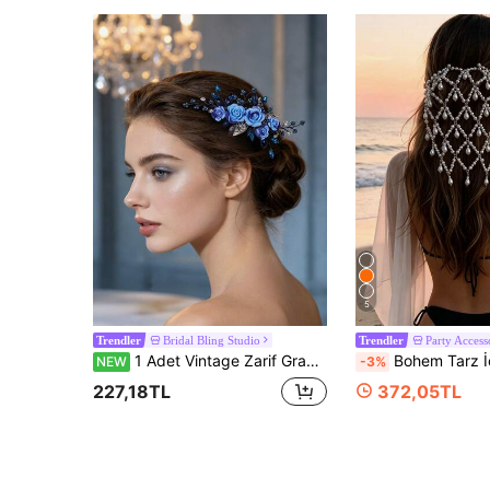
5
Bridal Bling Studio
Party Access
Trendler
Trendler
1 Adet Vintage Zarif Gradyan Mavi Gül Kristal Saç Tarağı, Gelin Saç Aksesuarı, Bohem Düğün Aksesuarı
Bohem Tarz İçi Boş File İnci Kolye Uçlu Saç Zinciri,
NEW
-3%
227,18TL
372,05TL