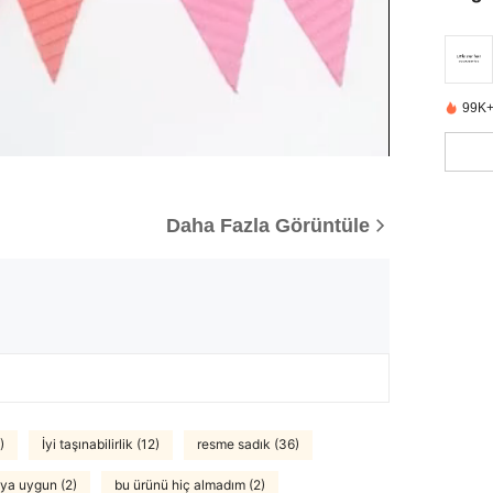
99K+
Daha Fazla Görüntüle
)
İyi taşınabilirlik (12)
resme sadık (36)
ya uygun (2)
bu ürünü hiç almadım (2)