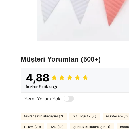
Müşteri Yorumları
(500+)
4,88
İnceleme Politikası
Yerel Yorum Yok
tekrar satın alacağım (2)
hızlı lojistik (4)
muhteşem (24
Güzel (29)
Aşk (18)
günlük kullanım için (1)
moda