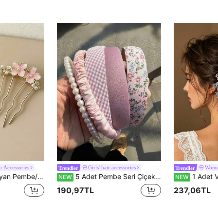
r Accessories
Girls' hair accessories
Women
Trendler
Trendler
ört Dişli Saç Tarağı, Gelin Düğün ve Ziyafet İçin Nazik Saç Aksesuarı
5 Adet Pembe Seri Çiçekli Ekose İnci Saç Bandı, Kadınlar İçin Yumuşak Geniş Kumaş Saç Taçları
1 Adet Vintage Kırmızı ve Mavi Turna Desenli
NEW
NEW
190,97TL
237,06TL