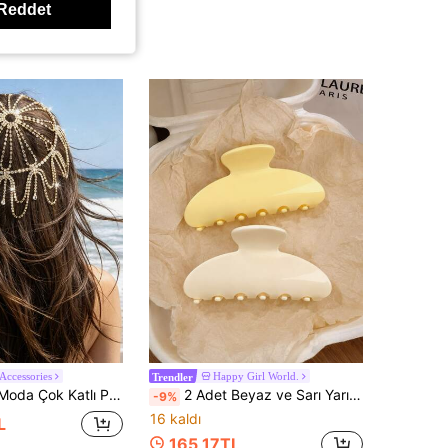
Reddet
 Accessories
Happy Girl World.
Trendler
elikli Baş Zinciri, Göz Alıcı Ziyafet ve Balo İçin Kadın Işıltılı Takı Aksesuarı
2 Adet Beyaz ve Sarı Yarım Ay Şeklinde Saç Tokası, Arka Topuz Saç Tokası, At Kuyruğu Tokası, Yarı Toplu Saç Aksesuarı, Gevşek Saç Düzenleyici, Sade Günlük Şık Zarif Ev Ofis İşe Gidiş Alışveriş Randevu Seyahat Tatil Saç Tokası
-9%
16 kaldı
L
165,17TL