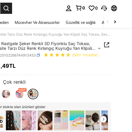
0
0
 to select.
Beden
Mücevher Ve Aksesuarlar
Güzellik ve sağlık
Ayakkabı
Ev T
6 Adet Rastgele Şeker Renkli 3D Fiyonklu Saç Tokası, Üniversite Tarzı Düz Renk Kırlangıç Kuyruğu Yan Klipsli Saç Tokası, Sevimli Kız Çocuk Günlük ve Parti Saç Aksesuarları
 Rastgele Şeker Renkli 3D Fiyonklu Saç Tokası,
site Tarzı Düz Renk Kırlangıç Kuyruğu Yan Klipsli
kası, Sevimli Kız Çocuk Günlük ve Parti Saç
k25102266744913453
(500+ Yorumlar)
arları
2
,49TL
ICE AND AVAILABILITY
:
Çok renkli
 stokta olan ürünleri göster