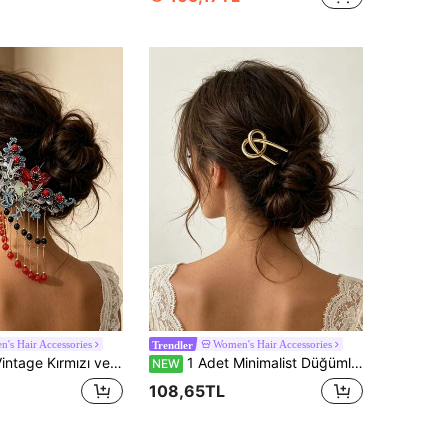
's Hair Accessories
Women's Hair Accessories
Trendler
 Püsküllü U Şeklinde Saç Çubuğu, Ağır İşçilikli Vintage Düğün ve Ziyafet Topuz Saç Aksesuarı
1 Adet Minimalist Düğümlü Metal U Şeklinde Saç Çubuğu, Lüks Parlak Saç Topuzu Tutucu, Çok Amaçlı Günlük ve Parti Saç Aksesuarı
NEW
108,65TL