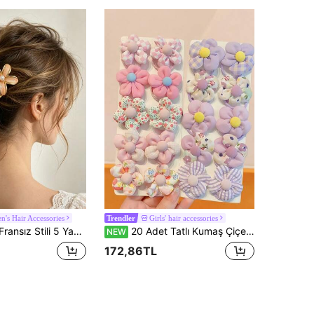
's Hair Accessories
Girls' hair accessories
Trendler
 U Şeklinde Saç Tokası, Kadınlar İçin Metal Saç Topuzu Tutucu, Düğün, Ziyafet, Tatil ve Parti İçin Çok Amaçlı Saç Aksesuarı
20 Adet Tatlı Kumaş Çiçekli Saç Tokası, Kadınlar İçin Çiçekli Ekose Lastik Saç Bandı
NEW
172,86TL