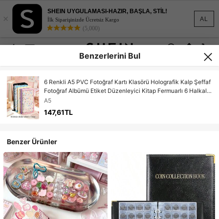
SHEIN UYGULAMASI-HAZIR, BAŞLA, STİL!
×
AL
İlk Siparişinizde Ücretsiz Kargo
(5,000)
Benzerlerini Bul
6 Renkli A5 PVC Fotoğraf Kartı Klasörü Holografik Kalp Şeffaf
Fotoğraf Albümü Etiket Düzenleyici Kitap Fermuarlı 6 Halkalı
Gevşek Yaprak Koleksiyon Kitabı
A5
147,61TL
Benzer Ürünler