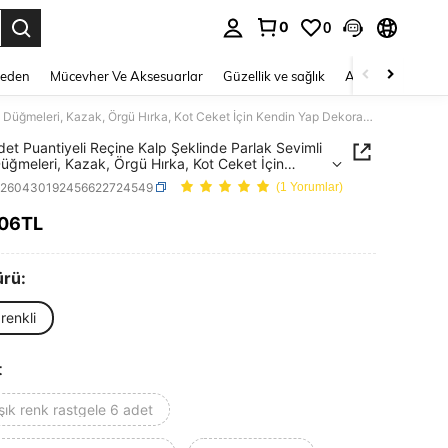
0
0
 to select.
Beden
Mücevher Ve Aksesuarlar
Güzellik ve sağlık
Ayakkabı
Ev T
6/12 adet Puantiyeli Reçine Kalp Şeklinde Parlak Sevimli Dikiş Düğmeleri, Kazak, Örgü Hırka, Kot Ceket İçin Kendin Yap Dekorasyon
det Puantiyeli Reçine Kalp Şeklinde Parlak Sevimli
Düğmeleri, Kazak, Örgü Hırka, Kot Ceket İçin
n Yap Dekorasyon
h260430192456622724549
(1 Yorumlar)
,06TL
ICE AND AVAILABILITY
ürü:
renkli
t
şık renk rastgele 6 adet