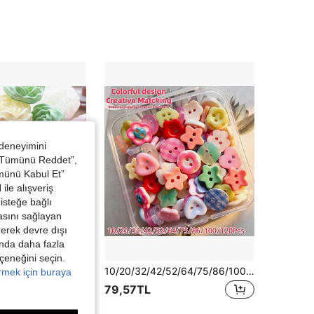
 deneyimini
 “Tümünü Reddet”,
ümünü Kabul Et”
ile alışveriş
isteğe bağlı
asını sağlayan
irerek devre dışı
kında daha fazla
eçeneğini seçin.
Kazaklar, hırkalar ve ceketler için 10 adet renkli, 3 boyutlu, çok yapraklı kamelya ve gül motifli dekoratif dikiş düğmesi.
10/20/32/42/52/64/75/86/100/120 Adet Kutulu Renkli Düğmeler, Yüksek Parlaklıkta Reçine Düğmeler, Sevimli Düğmeler, Yaratıcı Eşleştirme, Rastgele Stiller
örmek için buraya
79,57TL