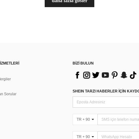
daha fazla göster
İZMETLERİ
BİZİ BULUN
rgiler
n
SHEIN TARZI HABERLER IÇIN KAY
an Sorular
TR + 90
TR + 90