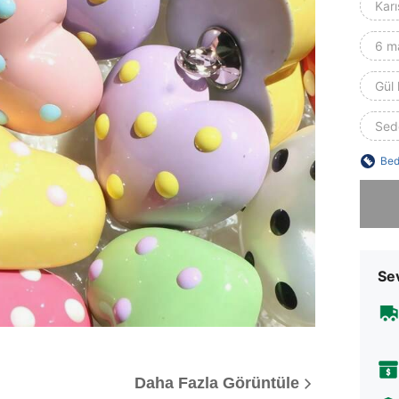
Karı
6 m
Gül 
Sede
Bed
Üzgünüm
Sev
Daha Fazla Görüntüle