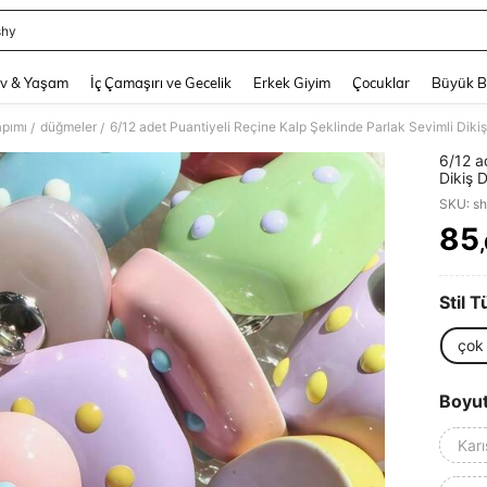
shy
and down arrow keys to navigate search Son arama and Keşif Arama. Press Enter
v & Yaşam
İç Çamaşırı ve Gecelik
Erkek Giyim
Çocuklar
Büyük 
pımı
düğmeler
/
/
6/12 a
Dikiş 
Kendi
SKU: s
85
PR
Stil T
çok 
Boyu
Karı