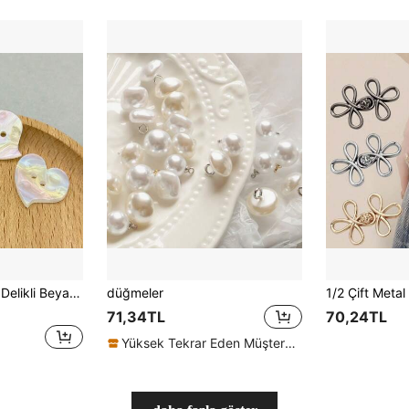
k Dekorasyon Düğmesi, El Yapımı ve Dikiş Ürünleri İçin Uygun, Çeşitli Boyutlarda Seçilebilir.
düğmeler
71,34TL
70,24TL
Yüksek Tekrar Eden Müşteriler