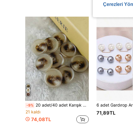
Çerezleri Yön
20 adet/40 adet Karışık Çiçek Reçine Düğmeler, Taklit Boynuz Stili, Üst Düzey Giyim, Mont, Dikiş Aksesuarları İçin Uygundur, Çok Boyutlu Mevcuttur, Dayanıklı Kalite
-9%
21 kaldı
71,89TL
74,08TL