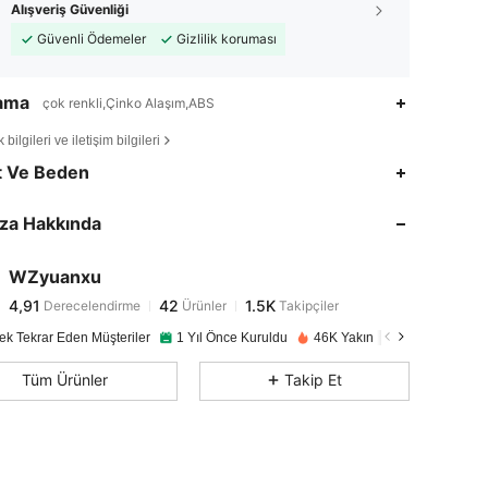
Alışveriş Güvenliği
Güvenli Ödemeler
Gizlilik koruması
lama
çok renkli,Çinko Alaşım,ABS
bilgileri ve iletişim bilgileri
4,91
42
1.5K
t Ve Beden
4,91
42
1.5K
za Hakkında
4,91
42
1.5K
4,91
42
1.5K
WZyuanxu
4,91
42
1.5K
Derecelendirme
Ürünler
Takipçiler
l***z
1 gün önce
'i takip etti
4,91
42
1.5K
ek Tekrar Eden Müşteriler
1 Yıl Önce Kuruldu
46K Yakın zamanda satıldı
4,91
42
1.5K
Tüm Ürünler
Takip Et
4,91
42
1.5K
4,91
42
1.5K
4,91
42
1.5K