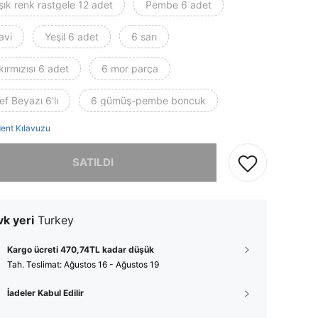
şık renk rastgele 12 adet
Pembe 6 adet
avi
Yeşil 6 adet
6 sarı
kırmızısı 6 adet
6 mor parça
f Beyazı 6'lı
6 gümüş-pembe boncuk
ent Kılavuzu
, ürün tükendi.
SATILDI
k yeri
Turkey
Kargo ücreti 470,74TL kadar düşük
Tah. Teslimat:
Ağustos 16 - Ağustos 19
İadeler Kabul Edilir