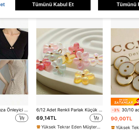
Yüksek Tekrar Eden Müşteriler
et
Tümünü Kabul Et
Tümünü 
2
6 adet Gardırop Arıza Önleyici Klips, İnci Broş Yaka Klipsi, Elbise ve Etek Bel İnceltici, Gömlek Yaka Ayarlayıcı, Şık Bel İnceltici Klipsler, Moda Aksesuarı, Tatil ve Parti Hediyesi
6/12 Adet Renkli Parlak Küçük Çiçek Desenli Dekoratif Düğme, Kıyafet, Kazak, Gömlek, Ceket İçin El Yapımı Dikme Reçine Düğme
30/10 adet 11,5 mm Beyaz Kabuk Düğme, Altın Kenarlı, Dikiş, Gömlek, Hırka, Örgü, El
-3%
69,14TL
90,00TL
Yüksek Tekrar Eden Müşteriler