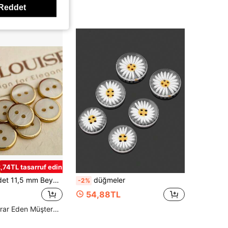
Yüksek Tekrar Eden Müşteriler
Reddet
,74TL tasarruf edin
 Yapımı El Sanatları, Ev Tekstili Dekorasyonu, El Sanatları, Kırmızı Düğmeler, Büyük Giyim Düğmeleri, Dikiş Malzemeleri, Kendin Yap Giysi Aksesuarları için
düğmeler
-2%
54,88TL
Yüksek Tekrar Eden Müşteriler