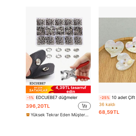
4,39TL tasarruf
edin
EDCUEBE7 düğmeler
10 adet Çift Delikli Beyaz Reçine Gökkuşağı Kalp Şeklinde İnci Kabuk Düğme, Çok İşlevli Moda Kaza
-1%
-25%
36 kaldı
396,20TL
68,59TL
Yüksek Tekrar Eden Müşteriler