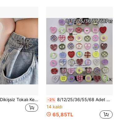
1/2 Çift Metal Dikişsiz Tokalı Kemerler, Kot Pantolon ve Eteklere Uygun Çıkarılabilir Şans Düğümü Tokaları, Ayarlanabilir Moda Aksesuarı - Siyah, Altın, Gümüş Gri, Bronz
8/12/25/36/55/68 Adet Karışık Sevimli Taze Reçine Düğme - Rastgele Desen Dağılımlı, DIY Takı El Sanatları Aksesuarları Dikiş Malzemeleri Küçük Düğmeler Kıyafet Süsleme
-2%
14 kaldı
65,85TL