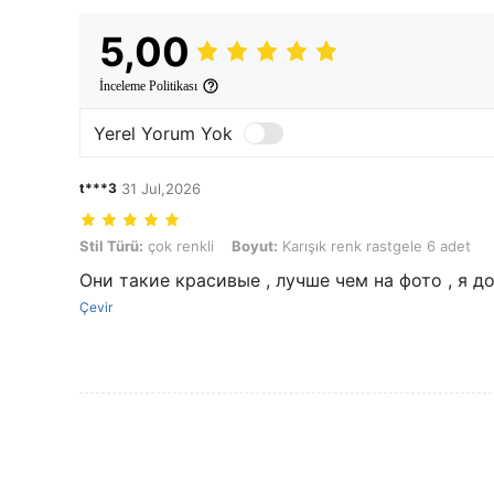
5,00
İnceleme Politikası
Yerel Yorum Yok
t***3
31 Jul,2026
Stil Türü: çok renkli, Boyut: Karışık renk rastgele 6 adet
Stil Türü:
çok renkli
Boyut:
Karışık renk rastgele 6 adet
Они такие красивые , лучше чем на фото , я д
Çevir