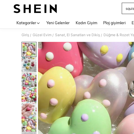
squi
Use up 
Kategoriler
Yeni Gelenler
Kadın Giyim
Plaj giyimleri
E
Giriş
Güzel Evim
Sanat, El Sanatları ve Dikiş
Düğme & Rozet Ya
/
/
/