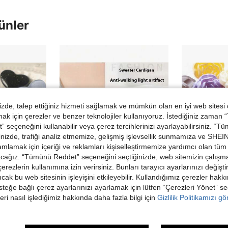
ünler
de, talep ettiğiniz hizmeti sağlamak ve mümkün olan en iyi web sitesi
 için çerezler ve benzer teknolojiler kullanıyoruz. İstediğiniz zaman
 seçeneğini kullanabilir veya çerez tercihlerinizi ayarlayabilirsiniz. “T
nizde, trafiği analiz etmemize, gelişmiş işlevsellik sunmamıza ve SHEIN 
mlamak için içeriği ve reklamları kişiselleştirmemize yardımcı olan tüm 
acağız. “Tümünü Reddet” seçeneğini seçtiğinizde, web sitemizin çalışm
 çerezlerin kullanımına izin verirsiniz. Bunları tarayıcı ayarlarınızı değişt
ancak bu web sitesinin işleyişini etkileyebilir. Kullandığımız çerezler hak
steğe bağlı çerez ayarlarınızı ayarlamak için lütfen “Çerezleri Yönet” s
6/12 adet Narin Simli Sevimli Renkli Büyük Kalp Şeklinde Reçine Dekoratif Düğmeler Kazaklar, Montlar, Kendin Yap El Sanatları İçin
3 Adet Minimalist Spiral Düğme, Kaymaz Tasarım, Ayrılabilir, Hırka, Kazak ve Örme Giysiler İçin Sıkıştırma ve Moda Süslemesi
eri nasıl işlediğimiz hakkında daha fazla bilgi için
Gizlilik Politikamızı g
6 kaldı
27 kaldı
62,56TL
78,47TL