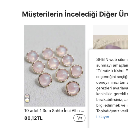
Müşterilerin İncelediği Diğer Ür
SHEIN web sitemiz
sunmayı amaçlamak
“Tümünü Kabul Et”
seçeneğini seçtiği
deneyiminizi tama
çerezleri ayarlay
kesinlikle gerekli
bırakabilirsiniz, 
bilgi edinmek ve i
10 adet 1.3cm Sahte İnci Altın Renkli Düğmeler, Hırka, Bluz, Gömlek Dekorasyonu İçin
Topladığımız veril
38 kaldı
tıklayın.
80,12TL
101,52TL