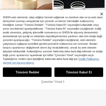
SHEIN web sitemizde, talep ettiğiniz hizmeti sağlamak ve mümkün olan en iyi web sitesi
deneyimini sunmayı amaçlamak için çerezler ve benzer teknolojiler kullanıyoruz.
5/10 Adet Kırılmaz Çiçek Soslu Sos
İstediğiniz zaman “Tümünü Reddet”, “Tümünü Kabul Et” seçeneğini kullanabilir veya
Kapları, Sos Kapları, Sos Sosları İçin
241
çerez tercihlerinizi ayarlayabilirsiniz. “Tümünü Kabul Et” seçeneğini seçtiğinizde, trafiği
,45TL
Küçük Kaseler, Reçel Kapları, Sos T
analiz etmemize, gelişmiş işlevsellik sunmamıza ve SHEIN ile alışveriş deneyiminizi
abakları, Ev Seti Meyve Reçeli Kas
tamamlamak için içeriği ve reklamları kişiselleştirmemize yardımcı olan tüm isteğe bağlı
eleri, Tatlı Kaseleri, Sos ve Baharat
çerezleri ayarlayacağız. “Tümünü Reddet” seçeneğini seçtiğinizde, web sitemizin
Tabakları, Mutfak ve Yemek Odası
çalışmasını sağlayan kesinlikle gerekli çerezlerin kullanımına izin verirsiniz. Bunları
Tatlı Küçük Kaseleri, Aile Toplantılar
ı ve Partiler İçin Uygun
tarayıcı ayarlarınızı değiştirerek devre dışı bırakabilirsiniz, ancak bu web sitesinin
işleyişini etkileyebilir. Kullandığımız çerezler hakkında daha fazla bilgi edinmek ve isteğe
bağlı çerez ayarlarınızı ayarlamak için lütfen “Çerezleri Yönet” seçeneğini seçin.
8,23TL tasarruf edin
Topladığımız verileri nasıl işlediğimiz hakkında daha fazla bilgi için
Gizlilik Politikamızı
10/20/30 Adet Şeffaf Plastik Ketça
görmek için buraya tıklayın.
p Acı Sos Sosluk Dip Kaseleri, Yüks
264
,50TL
-3%
ek Şeffaflıkta, Restoran ve Mutfak İ
Tümünü Reddet
Tümünü Kabul Et
çin (Cam Malzeme Değildir)
Çerezleri Yönet
SEPETE EKLE
4
Yıldız Şeklinde Toz Serpiştiric
NEW
i, Plastik Toz Çubuğu, Kakao Sanat
110
,85TL
-1%
Aracı, Mutfak Baharat ve Şekerlem
e Serpiştiricisi, Sevimli Parti Masa D
ekoru, Barista Aksesuarı