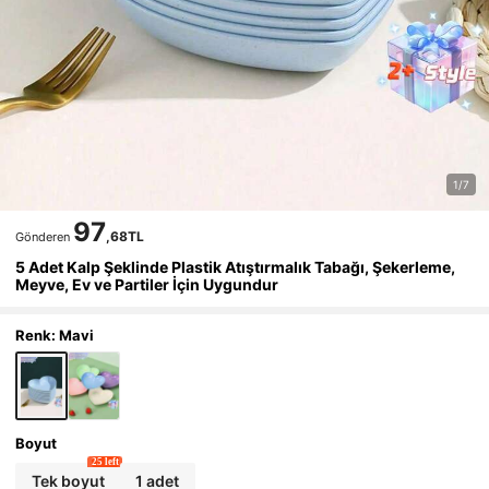
1/7
97
,68TL
Gönderen
5 Adet Kalp Şeklinde Plastik Atıştırmalık Tabağı, Şekerleme,
Meyve, Ev ve Partiler İçin Uygundur
Renk: Mavi
Boyut
25 left
Tek boyut
1 adet