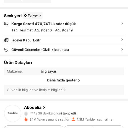
Sevk yeri
Turkey
Kargo ücreti 470,74TL kadar düşük
Tah. Teslimat:
Ağustos 16 - Ağustos 19
İadeler Kabul Edilir
Güvenli Ödemeler · Gizlilik koruması
Ürün Detayları
Malzeme:
bilgisayar
Daha fazla göster
Güvenlik bilgileri ve iletişim bilgileri
Abodelia
59K Takipçiler
4,87
I***a
30 dakika önce
'i takip etti
3.1M Yakın zamanda satıldı
1.3M Yeniden satın alma
59K Takipçiler
4,87