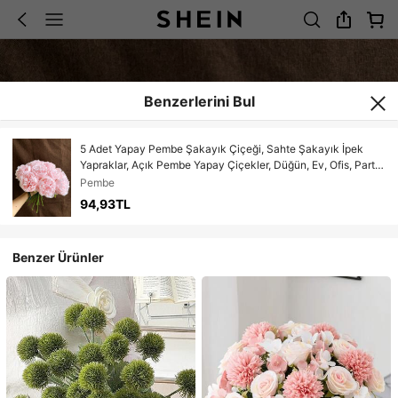
Benzerlerini Bul
5 Adet Yapay Pembe Şakayık Çiçeği, Sahte Şakayık İpek
Yapraklar, Açık Pembe Yapay Çiçekler, Düğün, Ev, Ofis, Parti,
Pencere Önü Süsü, Masa Ortası Süsü, DIY Gelin Buketi,
Pembe
Kemer Süsü, İç ve Dış Mekan Bahçe Bahar Yapay Çiçek
94,93TL
Dekorasyonu, Sevgililer Günü, Anneler Günü, Yıldönümü
Hediye Süsü, Kızlar, Kadınlar, Anneler ve Babalar İçin Hediye
Benzer Ürünler