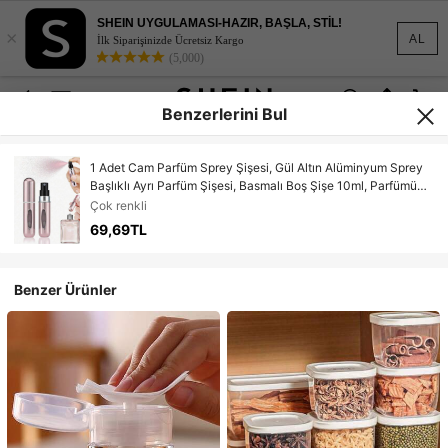
SHEIN UYGULAMASI-HAZIR, BAŞLA, STİL!
×
AL
İlk Siparişinizde Ücretsiz Kargo
(5,000)
Benzerlerini Bul
1 Adet Cam Parfüm Sprey Şişesi, Gül Altın Alüminyum Sprey
Başlıklı Ayrı Parfüm Şişesi, Basmalı Boş Şişe 10ml, Parfümü
Doldurmak İçin Damlalık Kullanılması Önerilir
Çok renkli
69,69TL
Benzer Ürünler