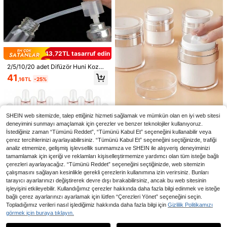
t İçin Uygun, Kolay Doldurulabilir
1 Adet İpek Uyku Bonesi, Saten Saç
Bonesi, Kadınlar İçin Geniş Kenarlı
8 kaldı
Yüksek Esneklikli Premium Saten S
47
aç Koruma Bonesi, Kıvırcık Saçlar İ
,19TL
13,72TL tasarruf edin
çin İpek Saç Bandı (Siyah & Altın Re
ngi)
2/5/10/20 adet Difüzör Huni Kozme
tik Pompa Dispenseri, Parfüm Aleti,
41
,16TL
-25%
Doldurulabilir Sprey Şişesi, Okula D
önüş, Sevgililer Günü, Ayrılabilir Po
mpa Başlığı ve Borusu, Yeniden Kull
anılabilir
2,19TL tasarruf edin
SHEIN web sitemizde, talep ettiğiniz hizmeti sağlamak ve mümkün olan en iyi web sitesi
deneyimini sunmayı amaçlamak için çerezler ve benzer teknolojiler kullanıyoruz.
1 adet Havasız Pompalı Kavanozla
İstediğiniz zaman “Tümünü Reddet”, “Tümünü Kabul Et” seçeneğini kullanabilir veya
r, 15ml/30ml/50ml100ml Pompalı D
203
çerez tercihlerinizi ayarlayabilirsiniz. “Tümünü Kabul Et” seçeneğini seçtiğinizde, trafiği
,59TL
-1%
ağıtıcı, Vakumlu Kozmetik Krem Da
analiz etmemize, gelişmiş işlevsellik sunmamıza ve SHEIN ile alışveriş deneyiminizi
ğıtıcı Şişe, Losyon Yüz Vücut El Kre
mi Güneş Kremi İçin Taşınabilir Pres
tamamlamak için içeriği ve reklamları kişiselleştirmemize yardımcı olan tüm isteğe bağlı
4 Parçalı Salon Saç Fırçası Seti, Sa
Pompalı Şişe, Hijyenik ve Temiz, S
ç Açıcı Yastık Fırça, Yuvarlak Şekill
çerezleri ayarlayacağız. “Tümünü Reddet” seçeneğini seçtiğinizde, web sitemizin
32 kaldı
eyahat Dağıtım Şişeleri Noel Tatil H
endirici Fırça, Islak/Kuru/Kıvırcık/Ka
çalışmasını sağlayan kesinlikle gerekli çerezlerin kullanımına izin verirsiniz. Bunları
69
ediyesi Vermek İçin
lın Saçlar İçin Uygun, Düzleştirme,
,14TL
tarayıcı ayarlarınızı değiştirerek devre dışı bırakabilirsiniz, ancak bu web sitesinin
Fön Çekme ve Günlük Kullanım İçin
işleyişini etkileyebilir. Kullandığımız çerezler hakkında daha fazla bilgi edinmek ve isteğe
İdeal
bağlı çerez ayarlarınızı ayarlamak için lütfen “Çerezleri Yönet” seçeneğini seçin.
50 adet 2 ml'lik Mini Cam Damlalıkl
Topladığımız verileri nasıl işlediğimiz hakkında daha fazla bilgi için
Gizlilik Politikamızı
ı Şişe, Büyük Kapasiteli, Gül Altın Ş
156
20/50 Adet Gümüş Timsah Sa
görmek için buraya tıklayın.
NEW
Benzer stokta olan ürünleri göster
,39TL
Tümünü Görüntüle
effaf Esansiyel Yağ Şişeleri, Küçük
ç Tokası, Çok Fonksiyonlu Metal Sa
49
Tentür Numune Kapları, Seyahat İçi
,94TL