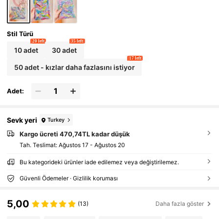
Uygun
Stil Türü
20 left
35 left
10 adet
30 adet
17 left
50 adet - kızlar daha fazlasını istiyor
Adet:
Sevk yeri
Turkey
Kargo ücreti 470,74TL kadar düşük
Tah. Teslimat:
Ağustos 17 - Ağustos 20
Bu kategorideki ürünler iade edilemez veya değiştirilemez.
Güvenli Ödemeler · Gizlilik koruması
5,00
(13)
Daha fazla göster