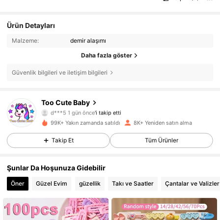
Ürün Detayları
Malzeme:
demir alaşımı
Daha fazla göster
Güvenlik bilgileri ve iletişim bilgileri
Too Cute Baby
2.2K Takipçiler
4,74
d***5
1 gün önce
'i takip etti
2.2K Takipçiler
4,74
99K+ Yakın zamanda satıldı
8K+ Yeniden satın alma
2.2K Takipçiler
4,74
Takip Et
Tüm Ürünler
2.2K Takipçiler
4,74
Şunlar Da Hoşunuza Gidebilir
2.2K Takipçiler
4,74
Öner
Güzel Evim
güzellik
Takı ve Saatler
Çantalar ve Valizler
2.2K Takipçiler
4,74
2.2K Takipçiler
4,74
2.2K Takipçiler
4,74