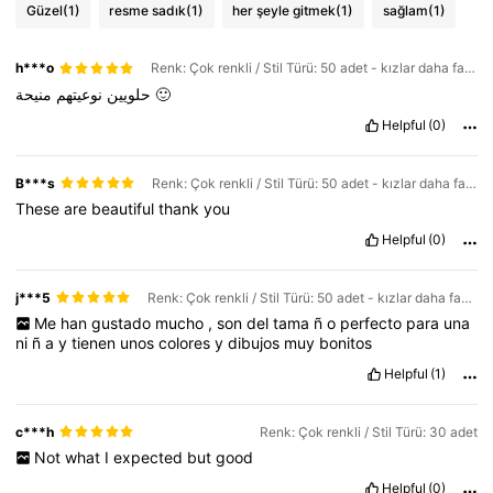
Güzel
(1)
resme sadık
(1)
her şeyle gitmek
(1)
sağlam
(1)
h***o
Renk: Çok renkli / Stil Türü: 50 adet - kızlar daha fazlasını istiyor
نوعيتهم
حلويين
منيحة
🙂
Helpful
(0)
B***s
Renk: Çok renkli / Stil Türü: 50 adet - kızlar daha fazlasını istiyor
These
are
beautiful
thank
you
Helpful
(0)
j***5
Renk: Çok renkli / Stil Türü: 50 adet - kızlar daha fazlasını istiyor
Me
han
gustado
mucho
,
son
del
tama
ñ
o
perfecto
para
una
ni
ñ
a
y
tienen
unos
colores
y
dibujos
muy
bonitos
Helpful
(1)
c***h
Renk: Çok renkli / Stil Türü: 30 adet
Not
what
I
expected
but
good
Helpful
(0)