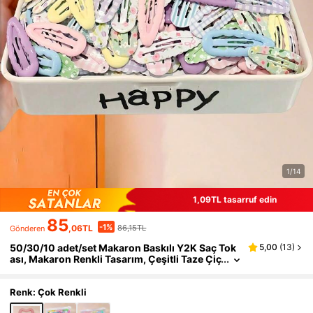
1/14
1,09TL tasarruf edin
85
-1%
,06TL
86,15TL
Gönderen
50/30/10 adet/set Makaron Baskılı Y2K Saç Tok
5,00
(
13
)
ası, Makaron Renkli Tasarım, Çeşitli Taze Çiç
ek Desenleriyle Uyumlu, Damla Şekli - Kız Ç
ocuklar İçin Uygun, Temel Kombin, Saç Tokası, G
ünlük Kullanım, Okul, Parti, Tatil, Açık Hava Sporl
Renk: Çok Renkli
arı İçin Uygun, Retro, Tatlı ve Akademik Tarzlara