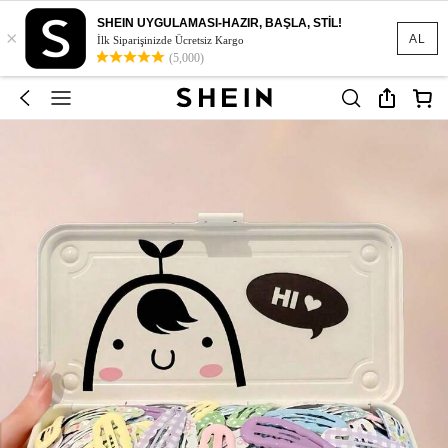
SHEIN UYGULAMASI-HAZIR, BAŞLA, STİL!
×
AL
İlk Siparişinizde Ücretsiz Kargo
(5,000)