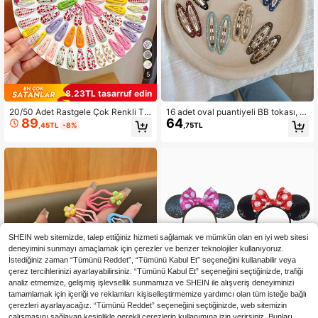
5
8,23TL tasarruf edin
20/50 Adet Rastgele Çok Renkli Ta
16 adet oval puantiyeli BB tokası, m
89
64
ze ve Sade Ins Stili Baskılı Saç Tok
inimalist ve şık INS tarzı yağlı saç to
,45TL
-8%
,75TL
ası, Kızlar İçin Uygun. Makaron Ren
kaları, kız çocuklarına özgü bir çeki
k Paleti Taze Renk Şeması, Zarif Ba
cilikle dolu. Kaliteli alaşımdan üretil
skı, Saça Zarar Vermeyen Tasarım,
miş, pürüzsüz yağlı işçiliğe sahip, kl
Günlük Kullanım / Seyahat / Kabara
asik puantiyeli deseniyle çok yönlü
n Saç Yönetimi İçin Çok Yönlü Akse
ve dayanıklı. Öğretmenler ve öğren
suar
ciler için okula dönüş için tasarlanm
ış, ayrıca bayanlar için günlük işe gi
dip gelme ve randevu gecesi saç ak
sesuarları için ideal. Çok renkli set,
günlük stillerle kolayca uyum sağla
r, kendiniz için veya Anneler Günü i
SHEIN web sitemizde, talep ettiğiniz hizmeti sağlamak ve mümkün olan en iyi web sitesi
çin düşünceli bir hediye.
deneyimini sunmayı amaçlamak için çerezler ve benzer teknolojiler kullanıyoruz.
İstediğiniz zaman “Tümünü Reddet”, “Tümünü Kabul Et” seçeneğini kullanabilir veya
çerez tercihlerinizi ayarlayabilirsiniz. “Tümünü Kabul Et” seçeneğini seçtiğinizde, trafiği
analiz etmemize, gelişmiş işlevsellik sunmamıza ve SHEIN ile alışveriş deneyiminizi
tamamlamak için içeriği ve reklamları kişiselleştirmemize yardımcı olan tüm isteğe bağlı
çerezleri ayarlayacağız. “Tümünü Reddet” seçeneğini seçtiğinizde, web sitemizin
çalışmasını sağlayan kesinlikle gerekli çerezlerin kullanımına izin verirsiniz. Bunları