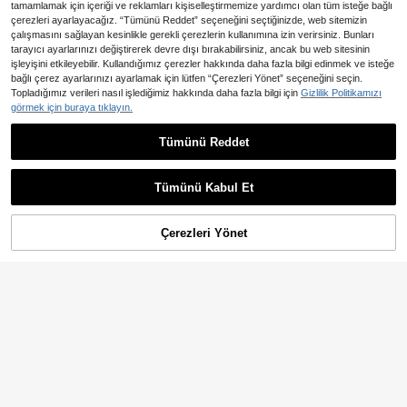
tamamlamak için içeriği ve reklamları kişiselleştirmemize yardımcı olan tüm isteğe bağlı
çerezleri ayarlayacağız. “Tümünü Reddet” seçeneğini seçtiğinizde, web sitemizin
çalışmasını sağlayan kesinlikle gerekli çerezlerin kullanımına izin verirsiniz. Bunları
tarayıcı ayarlarınızı değiştirerek devre dışı bırakabilirsiniz, ancak bu web sitesinin
işleyişini etkileyebilir. Kullandığımız çerezler hakkında daha fazla bilgi edinmek ve isteğe
bağlı çerez ayarlarınızı ayarlamak için lütfen “Çerezleri Yönet” seçeneğini seçin.
Topladığımız verileri nasıl işlediğimiz hakkında daha fazla bilgi için
Gizlilik Politikamızı
10'lu/50'li/100'lü Tek Kullanımlık Ah
şap Çatal, Sebze Salataları ve Mak
görmek için buraya tıklayın.
10 kaldı
arna İçin Uygun, Açık Hava Toplantı
72
ları ve Ev Etkinlikleri, Kamp Malzem
,87TL
-20%
Tümünü Reddet
eleri, Parti Malzemeleri, Arkadaş To
plantıları, Aile Yemekleri İçin Harika
Disko Topu Meyve Kürdanları, Renk
li Strass Boncuklu Bambu Dekoratif
145
,97TL
-22%
Kokteyl Çubukları, Kokteyl Kürdanı,
Tümünü Kabul Et
Pasta Çatalı, Şiş ve Kürdan Olarak
Kullanılabilir, Noel Partisi, Meyve Sa
latası, Sandviç ve Bar Dekorasyon
Çerezleri Yönet
SEPETE EKLE
u, Öğleden Sonra Çayı Tatlı Süslem
%3% İNDİRİM!
e Çubukları