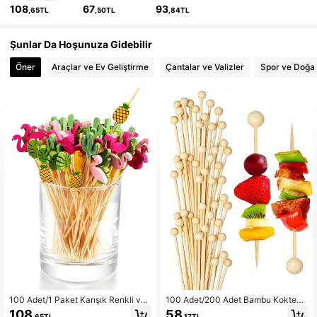
108
67
93
,65TL
,50TL
,84TL
604 Takipçiler
4,85
Şunlar Da Hoşunuza Gidebilir
Öner
Araçlar ve Ev Geliştirme
Çantalar ve Valizler
Spor ve Doğa
100 Adet/1 Paket Karışık Renkli ve
100 Adet/200 Adet Bambu Kokteyl
Düz Renkli Bambu Şişler, 4.7 İnç M
Kürdanı, 4.7 İnç Uzunluğunda, İştah
108
58
,65TL
,17TL