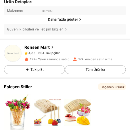
Ürün Detayları
Malzeme:
bambu
Daha fazla göster
Güvenlik bilgileri ve iletişim bilgileri
604 Takipçiler
4,85
Ronsen Mart
604 Takipçiler
4,85
t***7
1 gün önce
'i takip etti
604 Takipçiler
4,85
12K+ Yakın zamanda satıldı
1K+ Yeniden satın alma
604 Takipçiler
4,85
Takip Et
Tüm Ürünler
604 Takipçiler
4,85
Eşleşen Stiller
Beğenebilirsiniz
604 Takipçiler
4,85
604 Takipçiler
4,85
604 Takipçiler
4,85
604 Takipçiler
4,85
604 Takipçiler
4,85