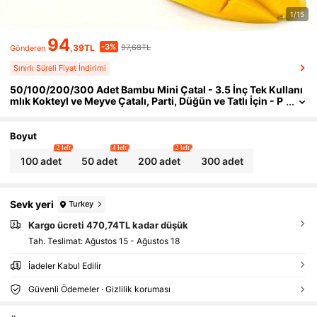
1/15
94
-3%
,39TL
97,68TL
Gönderen
Sınırlı Süreli Fiyat İndirimi
50/100/200/300 Adet Bambu Mini Çatal - 3.5 İnç Tek Kullanı
mlık Kokteyl ve Meyve Çatalı, Parti, Düğün ve Tatlı İçin - P
ürüzsüz Kenar Tasarımı
Boyut
2 left
4 left
2 left
100 adet
50 adet
200 adet
300 adet
Sevk yeri
Turkey
Kargo ücreti 470,74TL kadar düşük
Tah. Teslimat:
Ağustos 15 - Ağustos 18
İadeler Kabul Edilir
Güvenli Ödemeler · Gizlilik koruması