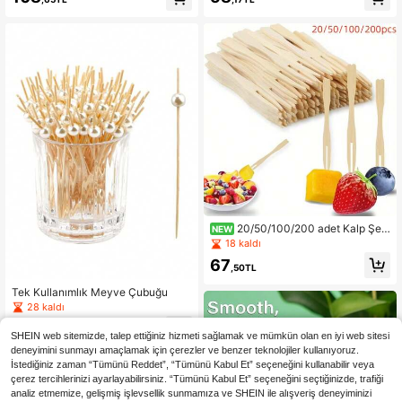
eyve Kürdanları, İnci Çiçek Stili Ba
Açıcılar, Soğuk Tabaklar ve Kokteyl
mbu Şişler, Yaz Partisi, Cadılar Bayr
ler İçin Uygun, Partiler ve Günlük Ye
amı, Noel Partisi ve Çeşitli Tatil Kutl
mekler İçin İdeal, Doğal Malzemede
amaları İçin Uygun, Doğum Günü P
n Üretilmiş, Pasta Süsleme, Meyve
arti Malzemeleri
Şişleme ve Tatlı Sunumu İçin de Kul
lanılabilir
20/50/100/200 adet Kalp Şekl
NEW
inde Bambu Meyve Çatalı, Meze Ç
18 kaldı
atalı, Tatlı Çatalı, Tek Kullanımlık Pa
67
rti Sofra Takımı, Pişirme Malzemeler
,50TL
i, Doğum Günü Partisi, Şenlik Ateşi,
Barbekü, Piknik, Düğün, Anneler Gü
Tek Kullanımlık Meyve Çubuğu
nü, Tatil Etkinlikleri İçin Uygundur
28 kaldı
62
,01TL
SHEIN web sitemizde, talep ettiğiniz hizmeti sağlamak ve mümkün olan en iyi web sitesi
deneyimini sunmayı amaçlamak için çerezler ve benzer teknolojiler kullanıyoruz.
İstediğiniz zaman “Tümünü Reddet”, “Tümünü Kabul Et” seçeneğini kullanabilir veya
çerez tercihlerinizi ayarlayabilirsiniz. “Tümünü Kabul Et” seçeneğini seçtiğinizde, trafiği
analiz etmemize, gelişmiş işlevsellik sunmamıza ve SHEIN ile alışveriş deneyiminizi