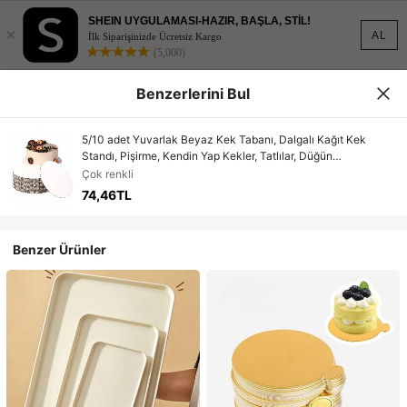
SHEIN UYGULAMASI-HAZIR, BAŞLA, STİL!
×
AL
İlk Siparişinizde Ücretsiz Kargo
(5,000)
Benzerlerini Bul
5/10 adet Yuvarlak Beyaz Kek Tabanı, Dalgalı Kağıt Kek
Standı, Pişirme, Kendin Yap Kekler, Tatlılar, Düğün
Kutlamaları, Doğum Günü Partileri, Atıştırmalıklar, Cupcake
Çok renkli
Sunumları, Temalı Partiler, Pasta Süslemeleri, Düğün Partileri,
74,46TL
Paskalya, Anneler Günü, Babalar Günü ve Diğer Etkinlikler
İçin Uygundur.
Benzer Ürünler